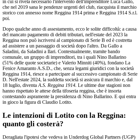
in cui si rivela necessario l'intervento dell'imprenditore Luca Gallo,
che nel 2019 sana le pendenze urgenti del club, riacquista il marchio
storico con annesso nome Reggina 1914 prima e Reggina 1914 S.r.l.
poi.
Dopo qualche anno di assestamento, ecco le solite difficoltà: a causa
del mancato pagamento di debiti tributari, nell'estate del 2023 la
Reggina non può iscriversi al campionato di Serie B ed è costretta
ad assistere a un passaggio di società dopo l'altro. Da Gallo a
Saladini, da Saladini a Ilari. Contestualmente, tramite bando
comunale, un gruppo di imprenditori, tra i quali Nino Ballarino
(51% delle quote societarie) e Valerio Minniti (40%), fondano La
Fenice Amaranto A.S.D., che, senza legami giuridici con la società
Reggina 1914, riesce a partecipare al successivo campionato di Serie
D. Nell'estate 2024, la suddetta società si assicura il marchio e, dal
18 luglio, diventa
A.S. Reggina 1914.
Le ultime due stagioni non
hanno rispettato le attese della tifoseria reggina, che è insorta
contestando aspramente la presidenza di Nino Ballarino. E qui entra
in gioco la figura di Claudio Lotito.
Le intenzioni di Lotito con la Reggina:
quanto gli costerà?
Deragliata l'ipotesi che vedeva in Underdog Global Partners (UGP)