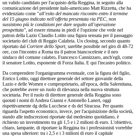
un valido candidato per l'acquisto della Reggina, in seguito alla
comunicazione del presidente italo-americano Matt Rizzetta, che ha
evidenziato come "
all’esito del mancato riscontro entro il termine
del 15 giugno indicato nell’offerta presentata via PEC, non
sussistono più le condizioni per dare seguito all’operazione
prospettata",
ad essere rimasta in piedi è l'opzione che vede nel
patron della Lazio Claudio Lotito una figura sensata per il passaggio
societario del club di Reggio Calabria. Un closing, secondo quanto
riportato dal
Corriere dello Sport,
sarebbe possibile nel giro di 48-72
ore, con l'incontro a Roma tra il patron biancoceleste e il neo
sindaco del comune calabro, Francesco Cannizzaro, anch'egli, come
il senatore Lotito, esponente di Forza Italia. E qui l'incastro politico.
Da comprendere l'organigramma eventuale, con la figura del figlio,
Enrico Lotito, oggi direttore generale del settore giovanile della
Lazio e delle Women e comproprietario, all'epoca, della Salernitana,
che potrebbe avere un ruolo di rilevanza nella nuova struttura
societaria. Per il ruolo di direttore generale della Reggina sono
quotati i nomi di Andrea Gianni e Antonello Laneri, oggi
rispettivamente dg della Lucchese e ds del Siracusa. Per quanto
riguarda l'aspetto economico, invece, per l'acquisizione della società,
stando alle indiscrezioni riportate dal medesimo quotidiano, è
richiesto un investimento tra gli 1,5 e i 2 milioni di euro. L'obiettivo,
chiaro, lampante, di riportare la Reggina tra i professionisti vorrebbe
una spesa ulteriore: tra i 2,5 e i 3 milioni di euro il capitale