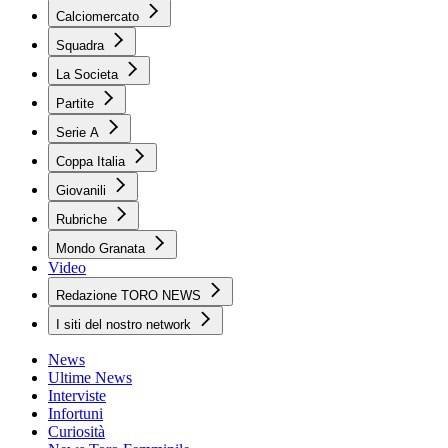
Calciomercato
Squadra
La Societa
Partite
Serie A
Coppa Italia
Giovanili
Rubriche
Mondo Granata
Video
Redazione TORO NEWS
I siti del nostro network
News
Ultime News
Interviste
Infortuni
Curiosità