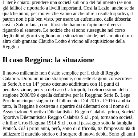
L'iter è chiaro: prendere una società sull'orlo del fallimento (se non
già fallito) e riportarlo a livelli importanti. Così la Lazio, anche se da
qualche anno, per motivi che vanno anche oltre i risultati sportivi, il
patron non è più ben visto, per usare un eufemismo, dalla tifoseria;
così la Salernitana, con i tifosi che hanno un'opinione diversa
riguardo al senatore. Le notizie che si sono susseguite nel corso
degli ultimi giorni vogliono una situazione simile, nell'ambito di un
altro club granata: Claudio Lotito è vicino all'acquisizione della
Reggina.
Il caso Reggina: la situazione
Il nuovo millennio non è stato semplice per il club di Reggio
Calabria. Dopo un inizio straripante, con sette stagioni consecutive
in Serie A e un 14° posto ottenuto addirittura con 11 punti di
penalizzazione, per via del caso Calciopoli, la retrocessione della
stagione 2008/09 è quella definitiva per la Reggina: Serie B, Lega
Pro dopo cinque stagioni e il fallimento. Dal 2015 al 2016 cambia
tutto, la Reggina è costretta a ripartire dai dilettanti con il nome di
Associazione Sportiva Dilettantistica Reggio Calabria prima, Società
Sportiva Dilettantistica Reggio Calabria S.r.l., poi, tornando società,
e infine Urbs Reggina 1914 S.r.l., con il passaggio sotto la famiglia
Praticò. Già i primi anni, però, sono di difficoltà, tra l'impossibilità di
utilizzare il marchio storico e il sorgere di nuovi debiti. Sono gli anni