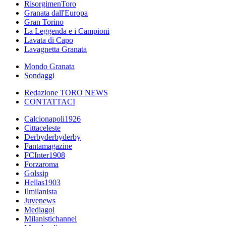
RisorgimenToro
Granata dall'Europa
Gran Torino
La Leggenda e i Campioni
Lavata di Capo
Lavagnetta Granata
Mondo Granata
Sondaggi
Redazione TORO NEWS
CONTATTACI
Calcionapoli1926
Cittaceleste
Derbyderbyderby
Fantamagazine
FCInter1908
Forzaroma
Golssip
Hellas1903
Ilmilanista
Juvenews
Mediagol
Milanistichannel