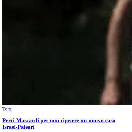
Toro
Perri-Mascardi per non ripetere un nuovo caso
Israel-Paleari