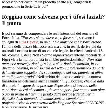
necessario per costruire un prodotto adatto a guadagnarsi la
promozione in Serie C. E poi?
Reggina come salvezza per i tifosi laziali?
Il punto
E poi saranno da comprendere le reali intenzioni del senatore di
Forza Italia.
"Forse ci siamo davvero, o forse no"
, scrivono i
colleghi di
Città Celeste
, in un dubbio amletico che risolleverebbe
l'umore della piazza biancoceleste ma che, in realtà, deriva più da
un'analisi oculata frutto di un vincolo legale. In effetti, l'articolo 16-
bis, comma 1, delle Noif (Norme organizzative interne federali della
Figc) vieta la multiproprietà in ambito professionistico:
"Non sono
ammesse partecipazioni, gestioni o situazioni di controllo, in via
diretta o indiretta, in
più società del settore professionistico da parte
del medesimo soggetto, del suo coniuge o del suo parente ed affine
entro il quarto grado"
. Nell'ambito dello stesso articolo, la norma
transitoria ne determina anche i limiti:
"[...] I soggetti, che alla data
di entrata in vigore della presente disposizione si trovano nella
condizione di cui al comma 1, dovranno porvi fine entro e non oltre
5 giorni prima del termine fissato dalle norme federali per il
deposito della domanda di ammissione al campionato
professionistico di competenza della Stagione Sportiva 2028/2029"
.
Non la prossimo, la successiva.