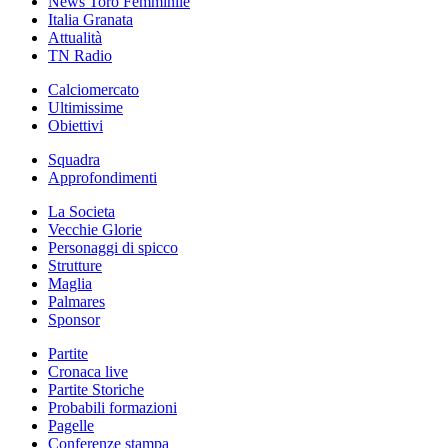
News Toro Femminile
Italia Granata
Attualità
TN Radio
Calciomercato
Ultimissime
Obiettivi
Squadra
Approfondimenti
La Societa
Vecchie Glorie
Personaggi di spicco
Strutture
Maglia
Palmares
Sponsor
Partite
Cronaca live
Partite Storiche
Probabili formazioni
Pagelle
Conferenze stampa