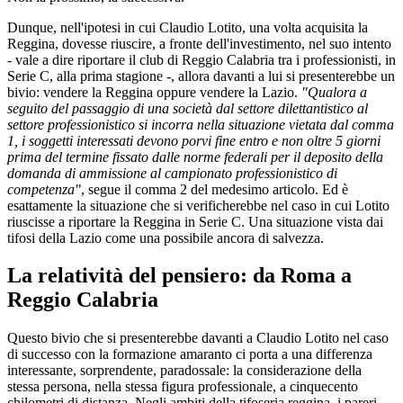
Dunque, nell'ipotesi in cui Claudio Lotito, una volta acquisita la
Reggina, dovesse riuscire, a fronte dell'investimento, nel suo intento
- vale a dire riportare il club di Reggio Calabria tra i professionisti, in
Serie C, alla prima stagione -, allora davanti a lui si presenterebbe un
bivio: vendere la Reggina oppure vendere la Lazio.
"Qualora a
seguito del passaggio di una società dal settore dilettantistico al
settore professionistico si incorra nella situazione vietata dal comma
1, i soggetti interessati devono porvi fine entro e non oltre 5 giorni
prima del termine fissato dalle norme federali per il deposito della
domanda di ammissione al campionato professionistico di
competenza"
, segue il comma 2 del medesimo articolo. Ed è
esattamente la situazione che si verificherebbe nel caso in cui Lotito
riuscisse a riportare la Reggina in Serie C. Una situazione vista dai
tifosi della Lazio come una possibile ancora di salvezza.
La relatività del pensiero: da Roma a
Reggio Calabria
Questo bivio che si presenterebbe davanti a Claudio Lotito nel caso
di successo con la formazione amaranto ci porta a una differenza
interessante, sorprendente, paradossale: la considerazione della
stessa persona, nella stessa figura professionale, a cinquecento
chilometri di distanza. Negli ambiti della tifoseria reggina, i pareri