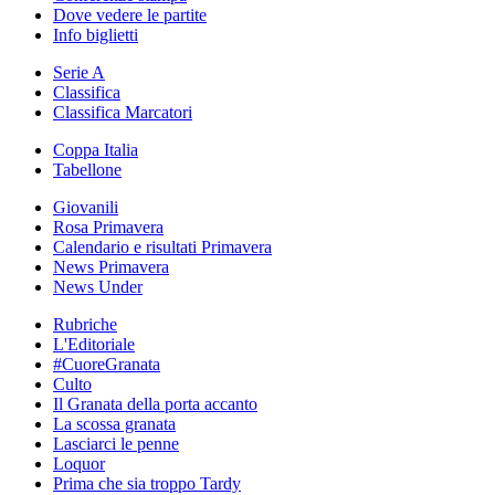
Dove vedere le partite
Info biglietti
Serie A
Classifica
Classifica Marcatori
Coppa Italia
Tabellone
Giovanili
Rosa Primavera
Calendario e risultati Primavera
News Primavera
News Under
Rubriche
L'Editoriale
#CuoreGranata
Culto
Il Granata della porta accanto
La scossa granata
Lasciarci le penne
Loquor
Prima che sia troppo Tardy