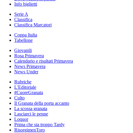
Info biglietti
Serie A
Classifica
Classifica Marcatori
Coppa Italia
Tabellone
Giovanili
Rosa Primavera
Calendario e risultati Primavera
News Primavera
News Under
Rubriche
L'Editoriale
#CuoreGranata
Culto
Il Granata della porta accanto
La scossa granata
Lasciarci le penne
Loquor
Prima che sia troppo Tardy
RisorgimenToro