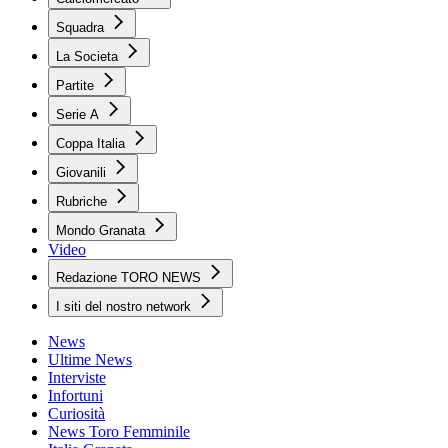
Squadra
La Societa
Partite
Serie A
Coppa Italia
Giovanili
Rubriche
Mondo Granata
Video
Redazione TORO NEWS
I siti del nostro network
News
Ultime News
Interviste
Infortuni
Curiosità
News Toro Femminile