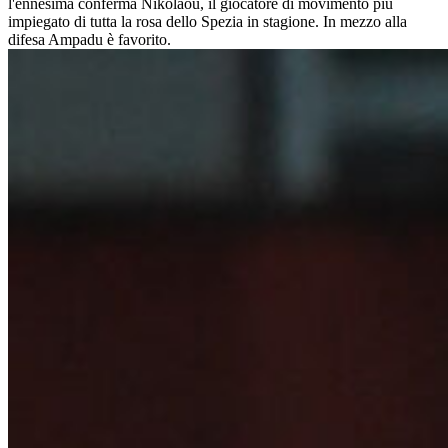
l'ennesima conferma Nikolaou, il giocatore di movimento più
impiegato di tutta la rosa dello Spezia in stagione. In mezzo alla
difesa Ampadu è favorito.