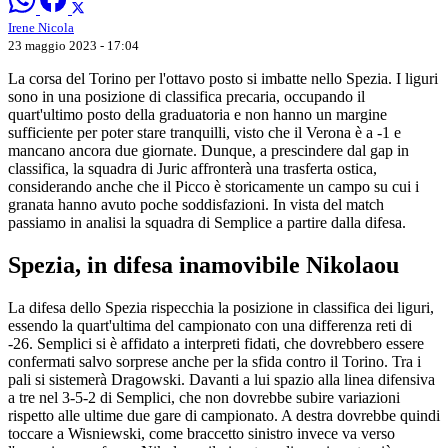
Irene Nicola
23 maggio 2023 - 17:04
La corsa del Torino per l'ottavo posto si imbatte nello Spezia. I liguri
sono in una posizione di classifica precaria, occupando il
quart'ultimo posto della graduatoria e non hanno un margine
sufficiente per poter stare tranquilli, visto che il Verona è a -1 e
mancano ancora due giornate. Dunque, a prescindere dal gap in
classifica, la squadra di Juric affronterà una trasferta ostica,
considerando anche che il Picco è storicamente un campo su cui i
granata hanno avuto poche soddisfazioni. In vista del match
passiamo in analisi la squadra di Semplice a partire dalla difesa.
Spezia, in difesa inamovibile Nikolaou
La difesa dello Spezia rispecchia la posizione in classifica dei liguri,
essendo la quart'ultima del campionato con una differenza reti di
-26. Semplici si è affidato a interpreti fidati, che dovrebbero essere
confermati salvo sorprese anche per la sfida contro il Torino. Tra i
pali si sistemerà Dragowski. Davanti a lui spazio alla linea difensiva
a tre nel 3-5-2 di Semplici, che non dovrebbe subire variazioni
rispetto alle ultime due gare di campionato. A destra dovrebbe quindi
toccare a Wisniewski, come braccetto sinistro invece va verso