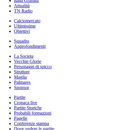
Italia Granata
Attualità
TN Radio
Calciomercato
Ultimissime
Obiettivi
Squadra
Approfondimenti
La Societa
Vecchie Glorie
Personaggi di spicco
Strutture
Maglia
Palmares
Sponsor
Partite
Cronaca live
Partite Storiche
Probabili formazioni
Pagelle
Conferenze stampa
Dove vedere le partite