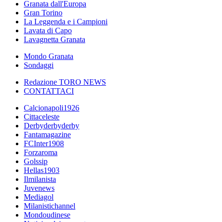
Granata dall'Europa
Gran Torino
La Leggenda e i Campioni
Lavata di Capo
Lavagnetta Granata
Mondo Granata
Sondaggi
Redazione TORO NEWS
CONTATTACI
Calcionapoli1926
Cittaceleste
Derbyderbyderby
Fantamagazine
FCInter1908
Forzaroma
Golssip
Hellas1903
Ilmilanista
Juvenews
Mediagol
Milanistichannel
Mondoudinese