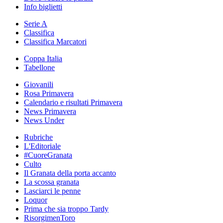
Info biglietti
Serie A
Classifica
Classifica Marcatori
Coppa Italia
Tabellone
Giovanili
Rosa Primavera
Calendario e risultati Primavera
News Primavera
News Under
Rubriche
L'Editoriale
#CuoreGranata
Culto
Il Granata della porta accanto
La scossa granata
Lasciarci le penne
Loquor
Prima che sia troppo Tardy
RisorgimenToro