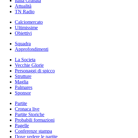
Italia Granata
Attualità
TN Radio
Calciomercato
Ultimissime
Obiettivi
Squadra
Approfondimenti
La Societa
Vecchie Glorie
Personaggi di spicco
Strutture
Maglia
Palmares
Sponsor
Partite
Cronaca live
Partite Storiche
Probabili formazioni
Pagelle
Conferenze stampa
Dove vedere le partite