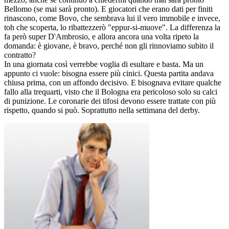
Bellomo (se mai sarà pronto). E giocatori che erano dati per finiti
rinascono, come Bovo, che sembrava lui il vero immobile e invece,
toh che scoperta, lo ribattezzerò "eppur-si-muove". La differenza la
fa però super D'Ambrosio, e allora ancora una volta ripeto la
domanda: è giovane, è bravo, perché non gli rinnoviamo subito il
contratto?
In una giornata così verrebbe voglia di esultare e basta. Ma un
appunto ci vuole: bisogna essere più cinici. Questa partita andava
chiusa prima, con un affondo decisivo. E bisognava evitare qualche
fallo alla trequarti, visto che il Bologna era pericoloso solo su calci
di punizione. Le coronarie dei tifosi devono essere trattate con più
rispetto, quando si può. Soprattutto nella settimana del derby.