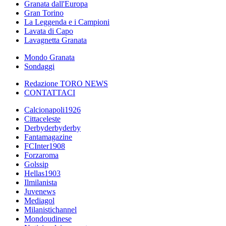
Granata dall'Europa
Gran Torino
La Leggenda e i Campioni
Lavata di Capo
Lavagnetta Granata
Mondo Granata
Sondaggi
Redazione TORO NEWS
CONTATTACI
Calcionapoli1926
Cittaceleste
Derbyderbyderby
Fantamagazine
FCInter1908
Forzaroma
Golssip
Hellas1903
Ilmilanista
Juvenews
Mediagol
Milanistichannel
Mondoudinese