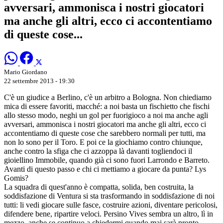
avversari, ammonisca i nostri giocatori
ma anche gli altri, ecco ci accontentiamo
di queste cose...
Mario Giordano
22 settembre 2013 - 19:30
C'è un giudice a Berlino, c'è un arbitro a Bologna. Non chiediamo
mica di essere favoriti, macché: a noi basta un fischietto che fischi
allo stesso modo, neghi un gol per fuorigioco a noi ma anche agli
avversari, ammonisca i nostri giocatori ma anche gli altri, ecco ci
accontentiamo di queste cose che sarebbero normali per tutti, ma
non lo sono per il Toro. E poi ce la giochiamo contro chiunque,
anche contro la sfiga che ci azzoppa là davanti togliendoci il
gioiellino Immobile, quando già ci sono fuori Larrondo e Barreto.
Avanti di questo passo e chi ci mettiamo a giocare da punta? Lys
Gomis?
La squadra di quest'anno è compatta, solida, ben costruita, la
soddisfazione di Ventura si sta trasformando in soddisfazione di noi
tutti: li vedi giocare sulle fasce, costruire azioni, diventare pericolosi,
difendere bene, ripartire veloci. Persino Vives sembra un altro, lì in
mezzo, anche se continuo a chiedermi quando mai sarà pronto