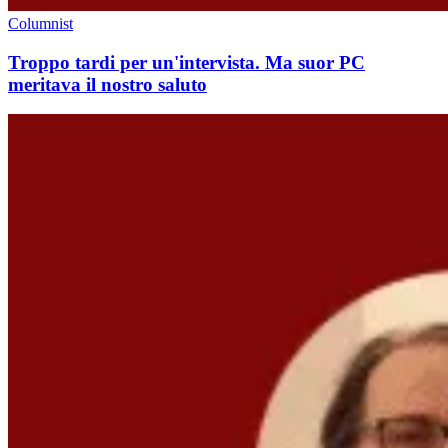
Columnist
Troppo tardi per un'intervista. Ma suor PC
meritava il nostro saluto