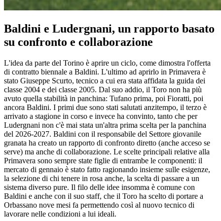
Baldini e Ludergnani, un rapporto basato
su confronto e collaborazione
L'idea da parte del Torino è aprire un ciclo, come dimostra l'offerta
di contratto biennale a Baldini. L'ultimo ad aprirlo in Primavera è
stato Giuseppe Scurto, tecnico a cui era stata affidata la guida dei
classe 2004 e dei classe 2005. Dal suo addio, il Toro non ha più
avuto quella stabilità in panchina: Tufano prima, poi Fioratti, poi
ancora Baldini. I primi due sono stati salutati anzitempo, il terzo è
arrivato a stagione in corso e invece ha convinto, tanto che per
Ludergnani non c'è mai stata un'altra prima scelta per la panchina
del 2026-2027. Baldini con il responsabile del Settore giovanile
granata ha creato un rapporto di confronto diretto (anche acceso se
serve) ma anche di collaborazione. Le scelte principali relative alla
Primavera sono sempre state figlie di entrambe le componenti: il
mercato di gennaio è stato fatto ragionando insieme sulle esigenze,
la selezione di chi tenere in rosa anche, la scelta di passare a un
sistema diverso pure. Il filo delle idee insomma è comune con
Baldini e anche con il suo staff, che il Toro ha scelto di portare a
Orbassano nove mesi fa permettendo così al nuovo tecnico di
lavorare nelle condizioni a lui ideali.