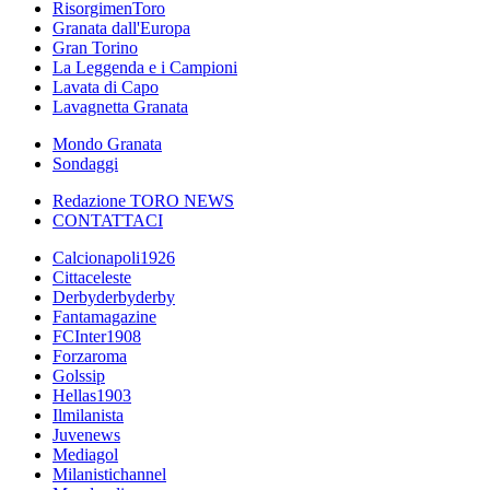
RisorgimenToro
Granata dall'Europa
Gran Torino
La Leggenda e i Campioni
Lavata di Capo
Lavagnetta Granata
Mondo Granata
Sondaggi
Redazione TORO NEWS
CONTATTACI
Calcionapoli1926
Cittaceleste
Derbyderbyderby
Fantamagazine
FCInter1908
Forzaroma
Golssip
Hellas1903
Ilmilanista
Juvenews
Mediagol
Milanistichannel