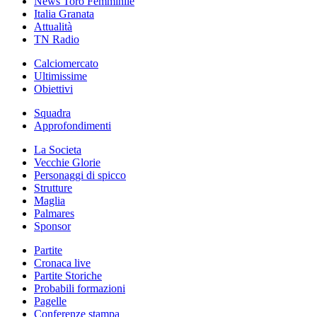
News Toro Femminile
Italia Granata
Attualità
TN Radio
Calciomercato
Ultimissime
Obiettivi
Squadra
Approfondimenti
La Societa
Vecchie Glorie
Personaggi di spicco
Strutture
Maglia
Palmares
Sponsor
Partite
Cronaca live
Partite Storiche
Probabili formazioni
Pagelle
Conferenze stampa