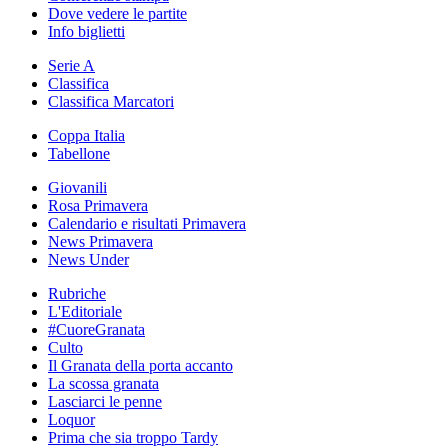
Dove vedere le partite
Info biglietti
Serie A
Classifica
Classifica Marcatori
Coppa Italia
Tabellone
Giovanili
Rosa Primavera
Calendario e risultati Primavera
News Primavera
News Under
Rubriche
L'Editoriale
#CuoreGranata
Culto
Il Granata della porta accanto
La scossa granata
Lasciarci le penne
Loquor
Prima che sia troppo Tardy