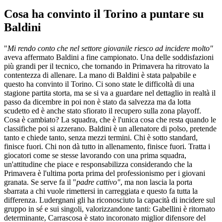
Cosa ha convinto il Torino a puntare su
Baldini
"
Mi rendo conto che nel settore giovanile riesco ad incidere molto"
aveva affermato Baldini a fine campionato. Una delle soddisfazioni
più grandi per il tecnico, che tornando in Primavera ha ritrovato la
contentezza di allenare. La mano di Baldini è stata palpabile e
questo ha convinto il Torino. Ci sono state le difficoltà di una
stagione partita storta, ma se si va a guardare nel dettaglio in realtà il
passo da dicembre in poi non è stato da salvezza ma da lotta
scudetto ed è anche stato sfiorato il recupero sulla zona playoff.
Cosa è cambiato? La squadra, che è l'unica cosa che resta quando le
classifiche poi si azzerano. Baldini è un allenatore di polso, pretende
tanto e chiede tanto, senza mezzi termini. Chi è sotto standard,
finisce fuori. Chi non dà tutto in allenamento, finisce fuori. Tratta i
giocatori come se stesse lavorando con una prima squadra,
un'attitudine che piace e responsabilizza considerando che la
Primavera è l'ultima porta prima del professionismo per i giovani
granata. Se serve fa il "
padre cattivo"
, ma non lascia la porta
sbarrata a chi vuole rimettersi in carreggiata e questo fa tutta la
differenza. Ludergnani gli ha riconosciuto la capacità di incidere sul
gruppo in sé e sui singoli, valorizzandone tanti: Gabellini è ritornato
determinante, Carrascosa è stato incoronato miglior difensore del