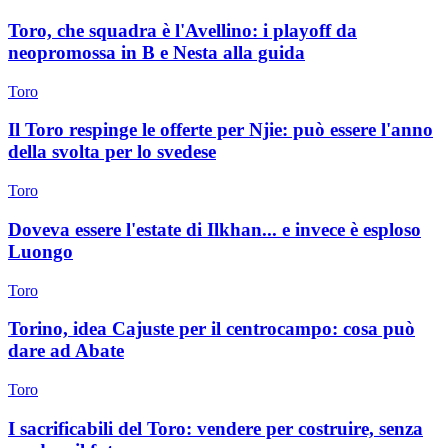
Toro, che squadra è l'Avellino: i playoff da
neopromossa in B e Nesta alla guida
Toro
Il Toro respinge le offerte per Njie: può essere l'anno
della svolta per lo svedese
Toro
Doveva essere l'estate di Ilkhan... e invece è esploso
Luongo
Toro
Torino, idea Cajuste per il centrocampo: cosa può
dare ad Abate
Toro
I sacrificabili del Toro: vendere per costruire, senza