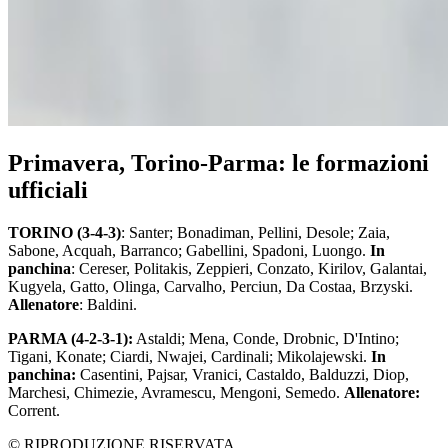
Primavera, Torino-Parma: le formazioni
ufficiali
TORINO (3-4-3)
: Santer; Bonadiman, Pellini, Desole; Zaia,
Sabone, Acquah, Barranco; Gabellini, Spadoni, Luongo.
In
panchina
: Cereser, Politakis, Zeppieri, Conzato, Kirilov, Galantai,
Kugyela, Gatto, Olinga, Carvalho, Perciun, Da Costaa, Brzyski.
Allenatore
: Baldini.
PARMA (4-2-3-1):
Astaldi; Mena, Conde, Drobnic, D'Intino;
Tigani, Konate; Ciardi, Nwajei, Cardinali; Mikolajewski.
In
panchina:
Casentini, Pajsar, Vranici, Castaldo, Balduzzi, Diop,
Marchesi, Chimezie, Avramescu, Mengoni, Semedo.
Allenatore:
Corrent.
© RIPRODUZIONE RISERVATA