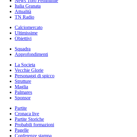
News Toro Femminile
Italia Granata
Attualità
TN Radio
Calciomercato
Ultimissime
Obiettivi
Squadra
Approfondimenti
La Societa
Vecchie Glorie
Personaggi di spicco
Strutture
Maglia
Palmares
Sponsor
Partite
Cronaca live
Partite Storiche
Probabili formazioni
Pagelle
Conferenze stampa