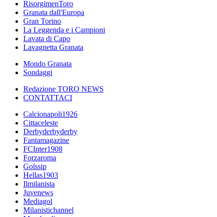
RisorgimenToro
Granata dall'Europa
Gran Torino
La Leggenda e i Campioni
Lavata di Capo
Lavagnetta Granata
Mondo Granata
Sondaggi
Redazione TORO NEWS
CONTATTACI
Calcionapoli1926
Cittaceleste
Derbyderbyderby
Fantamagazine
FCInter1908
Forzaroma
Golssip
Hellas1903
Ilmilanista
Juvenews
Mediagol
Milanistichannel