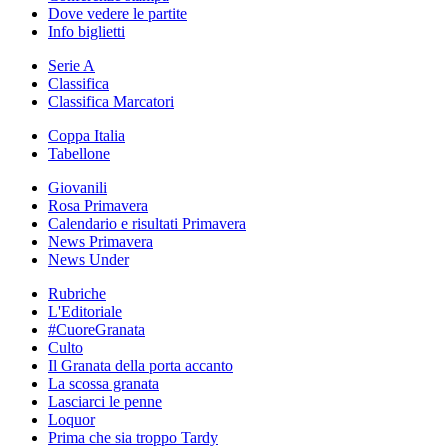
Dove vedere le partite
Info biglietti
Serie A
Classifica
Classifica Marcatori
Coppa Italia
Tabellone
Giovanili
Rosa Primavera
Calendario e risultati Primavera
News Primavera
News Under
Rubriche
L'Editoriale
#CuoreGranata
Culto
Il Granata della porta accanto
La scossa granata
Lasciarci le penne
Loquor
Prima che sia troppo Tardy