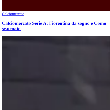
Calciomercato
Calciomercato Serie A: Fiorentina da sogno e Como
scatenato