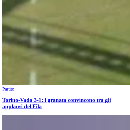
Partite
Torino-Vado 3-1: i granata convincono tra gli
applausi del Fila