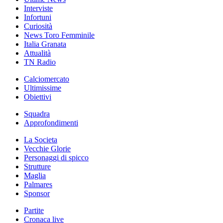
Interviste
Infortuni
Curiosità
News Toro Femminile
Italia Granata
Attualità
TN Radio
Calciomercato
Ultimissime
Obiettivi
Squadra
Approfondimenti
La Societa
Vecchie Glorie
Personaggi di spicco
Strutture
Maglia
Palmares
Sponsor
Partite
Cronaca live