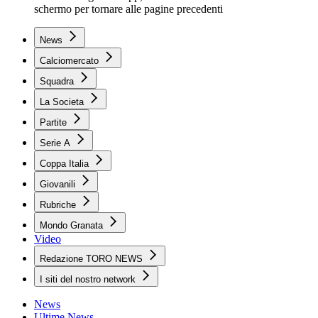
schermo per tornare alle pagine precedenti
News
Calciomercato
Squadra
La Societa
Partite
Serie A
Coppa Italia
Giovanili
Rubriche
Mondo Granata
Video
Redazione TORO NEWS
I siti del nostro network
News
Ultime News