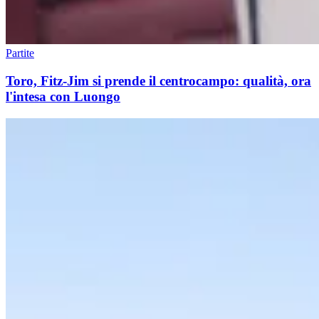
Partite
Toro, Fitz-Jim si prende il centrocampo: qualità, ora
l'intesa con Luongo