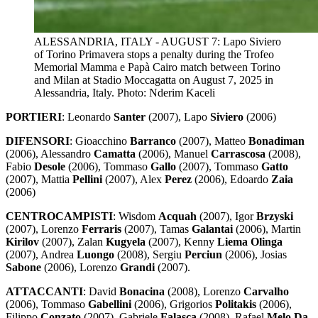
ALESSANDRIA, ITALY - AUGUST 7: Lapo Siviero
of Torino Primavera stops a penalty during the Trofeo
Memorial Mamma e Papà Cairo match between Torino
and Milan at Stadio Moccagatta on August 7, 2025 in
Alessandria, Italy. Photo: Nderim Kaceli
PORTIERI
: Leonardo
Santer
(2007), Lapo
Siviero
(2006)
DIFENSORI
: Gioacchino
Barranco
(2007), Matteo
Bonadiman
(2006), Alessandro
Camatta
(2006), Manuel
Carrascosa
(2008),
Fabio
Desole
(2006), Tommaso
Gallo
(2007), Tommaso
Gatto
(2007), Mattia
Pellini
(2007), Alex
Perez
(2006), Edoardo
Zaia
(2006)
CENTROCAMPISTI
: Wisdom
Acquah
(2007), Igor
Brzyski
(2007), Lorenzo
Ferraris
(2007), Tamas
Galantai
(2006), Martin
Kirilov
(2007), Zalan
Kugyela
(2007), Kenny
Liema Olinga
(2007), Andrea
Luongo
(2008), Sergiu
Perciun
(2006), Josias
Sabone
(2006), Lorenzo
Grandi
(2007).
ATTACCANTI
: David
Bonacina
(2008), Lorenzo
Carvalho
(2006), Tommaso
Gabellini
(2006), Grigorios
Politakis
(2006),
Filippo
Conzato
(2007), Gabriele
Falasca
(2008), Rafael
Melo Da