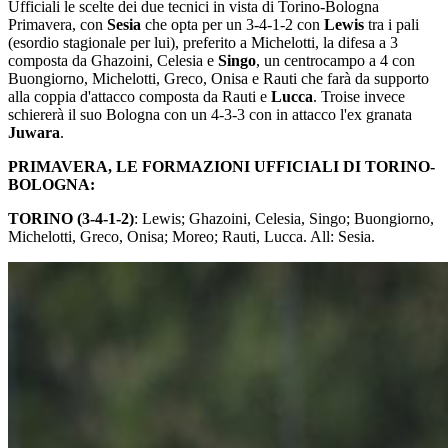
Ufficiali le scelte dei due tecnici in vista di Torino-Bologna
Primavera, con
Sesia
che opta per un 3-4-1-2 con
Lewis
tra i pali
(esordio stagionale per lui), preferito a Michelotti, la difesa a 3
composta da Ghazoini, Celesia e
Singo
, un centrocampo a 4 con
Buongiorno, Michelotti, Greco, Onisa e Rauti che farà da supporto
alla coppia d'attacco composta da Rauti e
Lucca
. Troise invece
schiererà il suo Bologna con un 4-3-3 con in attacco l'ex granata
Juwara
.
PRIMAVERA, LE FORMAZIONI UFFICIALI DI TORINO-
BOLOGNA:
TORINO (3-4-1-2)
: Lewis; Ghazoini, Celesia, Singo; Buongiorno,
Michelotti, Greco, Onisa; Moreo; Rauti, Lucca. All: Sesia.