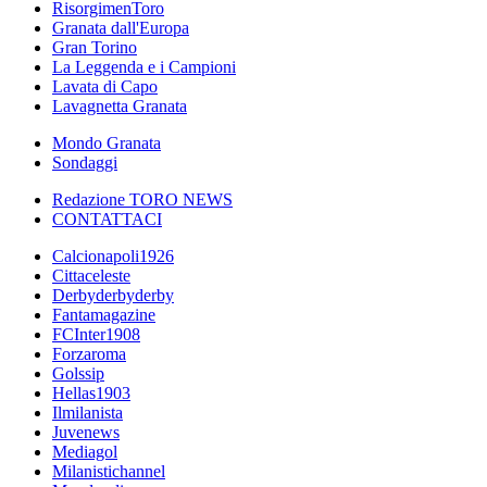
RisorgimenToro
Granata dall'Europa
Gran Torino
La Leggenda e i Campioni
Lavata di Capo
Lavagnetta Granata
Mondo Granata
Sondaggi
Redazione TORO NEWS
CONTATTACI
Calcionapoli1926
Cittaceleste
Derbyderbyderby
Fantamagazine
FCInter1908
Forzaroma
Golssip
Hellas1903
Ilmilanista
Juvenews
Mediagol
Milanistichannel