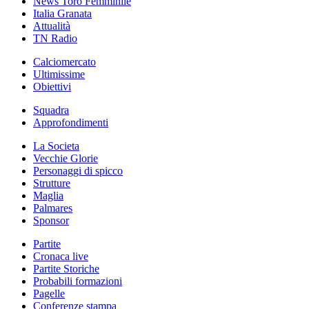
News Toro Femminile
Italia Granata
Attualità
TN Radio
Calciomercato
Ultimissime
Obiettivi
Squadra
Approfondimenti
La Societa
Vecchie Glorie
Personaggi di spicco
Strutture
Maglia
Palmares
Sponsor
Partite
Cronaca live
Partite Storiche
Probabili formazioni
Pagelle
Conferenze stampa