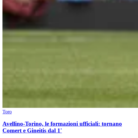
Toro
Avellino-Torino, le formazioni ufficiali: tornano
Comert e Gineitis dal 1'