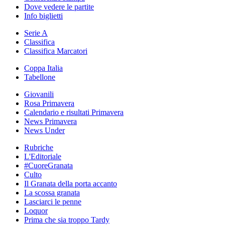
Dove vedere le partite
Info biglietti
Serie A
Classifica
Classifica Marcatori
Coppa Italia
Tabellone
Giovanili
Rosa Primavera
Calendario e risultati Primavera
News Primavera
News Under
Rubriche
L'Editoriale
#CuoreGranata
Culto
Il Granata della porta accanto
La scossa granata
Lasciarci le penne
Loquor
Prima che sia troppo Tardy