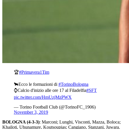
🏆
#Primavera1Tim
🐂Ecco le formazioni di
#TorinoBologna
⌚️Calcio d'inizio alle ore 17 al Filadelfia
#SFT
pic.twitter.com/HmUzjMzPWX
— Torino Football Club (@TorinoFC_1906)
November 3, 2019
BOLOGNA (4-3-3)
: Marconi; Lunghi, Visconti, Mazza, Boloca;
Khailoti, Uhunamure, Koutsoupias; Cangiano, Stanzani, Juwara.