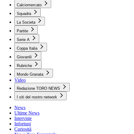
Calciomercato
Squadra
La Societa
Partite
Serie A
Coppa Italia
Giovanili
Rubriche
Mondo Granata
Video
Redazione TORO NEWS
I siti del nostro network
News
Ultime News
Interviste
Infortuni
Curiosità