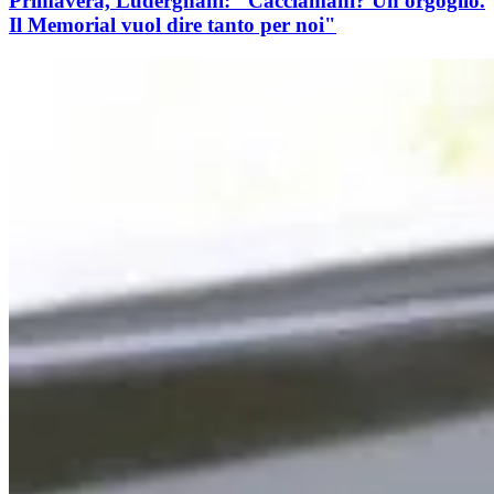
Primavera, Ludergnani: "Cacciamani? Un orgoglio.
Il Memorial vuol dire tanto per noi"