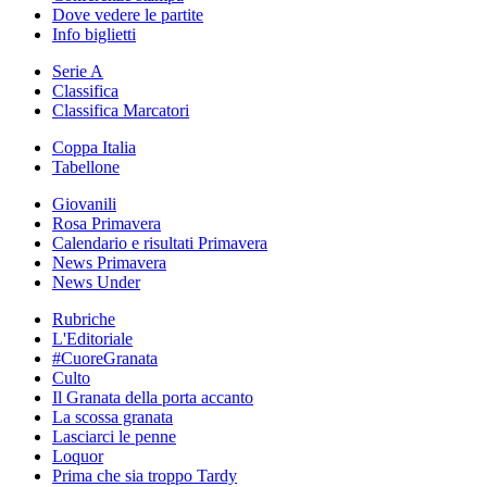
Dove vedere le partite
Info biglietti
Serie A
Classifica
Classifica Marcatori
Coppa Italia
Tabellone
Giovanili
Rosa Primavera
Calendario e risultati Primavera
News Primavera
News Under
Rubriche
L'Editoriale
#CuoreGranata
Culto
Il Granata della porta accanto
La scossa granata
Lasciarci le penne
Loquor
Prima che sia troppo Tardy