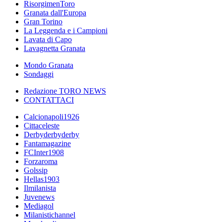
RisorgimenToro
Granata dall'Europa
Gran Torino
La Leggenda e i Campioni
Lavata di Capo
Lavagnetta Granata
Mondo Granata
Sondaggi
Redazione TORO NEWS
CONTATTACI
Calcionapoli1926
Cittaceleste
Derbyderbyderby
Fantamagazine
FCInter1908
Forzaroma
Golssip
Hellas1903
Ilmilanista
Juvenews
Mediagol
Milanistichannel