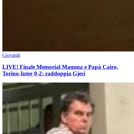
Giovanili
LIVE! Finale Memorial Mamma e Papà Cairo,
Torino-Inter 0-2: raddoppia Gjeci