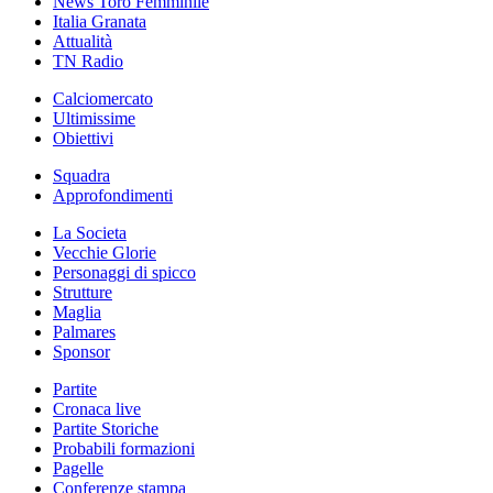
News Toro Femminile
Italia Granata
Attualità
TN Radio
Calciomercato
Ultimissime
Obiettivi
Squadra
Approfondimenti
La Societa
Vecchie Glorie
Personaggi di spicco
Strutture
Maglia
Palmares
Sponsor
Partite
Cronaca live
Partite Storiche
Probabili formazioni
Pagelle
Conferenze stampa