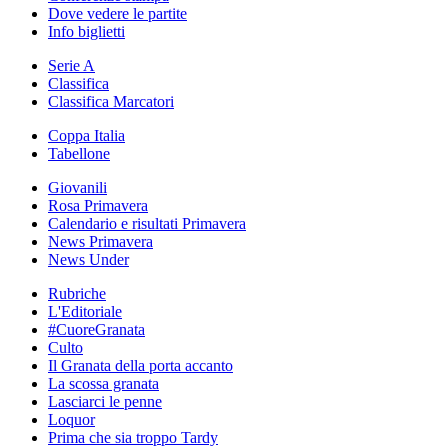
Dove vedere le partite
Info biglietti
Serie A
Classifica
Classifica Marcatori
Coppa Italia
Tabellone
Giovanili
Rosa Primavera
Calendario e risultati Primavera
News Primavera
News Under
Rubriche
L'Editoriale
#CuoreGranata
Culto
Il Granata della porta accanto
La scossa granata
Lasciarci le penne
Loquor
Prima che sia troppo Tardy