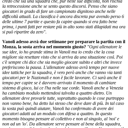
credo che sia una squadra che, pur nelle sue difficoltà, non rischia
la retrocessione anche se sento questo discorsi. Penso che siano
giocatori in grado di fare un campionato dignitoso anche nelle
difficoltà attuali. La classifica è ancora discreta pur avendo perso 6
delle ultime 7 partite e questo fa capire quando si era fatto bene
prima, i punti fatti per restare più in alto sono stati dilapidati ma ora
si può ripartire da zero".
Vanoli adesso avrà due settimane per preparare la partita con il
Monza, la sosta arriva nel momento giusto?
"Ogni allenatore le
sue idee, io ho grande stima in Vanoli ma io credo che la cosa
migliore sia resettare visto che si arriva da una situazione così. Poi
c'è sempre chi dice che sia meglio giocare subito e altri che invece
preferiscono la pausa. L'allenatore adesso avrà tempo per nuove
idee tattiche per la squadra, è vero però anche che vanno via tanti
giocatori per le Nazionali e non è facile lavorare. Ci sarà anche il
tempo per capire se è davvero arrivato il momento di cambiare
sistema di gioco, lui ce l'ha nelle sue corde. Vanoli anche a Venezia
ha cambiato modulo mettendosi talvolta a quattro dietro. Un
allenatore deve provarle tutte, soprattutto quando le cose purtroppo
non vanno bene, ha detto lui stesso che deve dare di più. In tal caso
la sosta può quindi aiutare, Vanoli ha confermato di avere dei
giocatori adatti ad un modulo con difesa a quattro. In questo
momento bisogna pensare al collettivo e non al singolo, al 'noi' e
non ad un 'io'. Da allenatore serve pensare al bene della squadra,