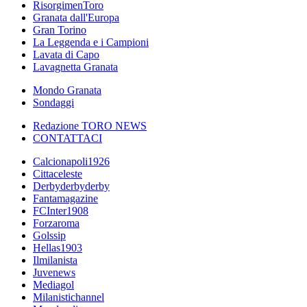
RisorgimenToro
Granata dall'Europa
Gran Torino
La Leggenda e i Campioni
Lavata di Capo
Lavagnetta Granata
Mondo Granata
Sondaggi
Redazione TORO NEWS
CONTATTACI
Calcionapoli1926
Cittaceleste
Derbyderbyderby
Fantamagazine
FCInter1908
Forzaroma
Golssip
Hellas1903
Ilmilanista
Juvenews
Mediagol
Milanistichannel