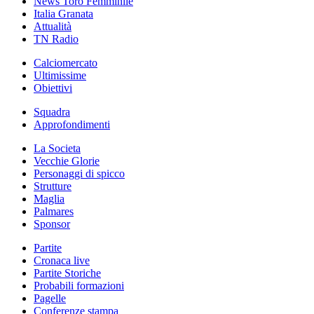
News Toro Femminile
Italia Granata
Attualità
TN Radio
Calciomercato
Ultimissime
Obiettivi
Squadra
Approfondimenti
La Societa
Vecchie Glorie
Personaggi di spicco
Strutture
Maglia
Palmares
Sponsor
Partite
Cronaca live
Partite Storiche
Probabili formazioni
Pagelle
Conferenze stampa