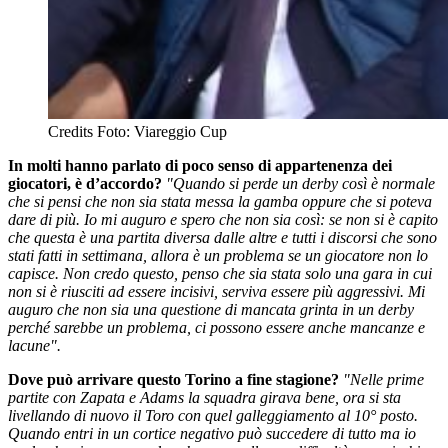
Credits Foto: Viareggio Cup
In molti hanno parlato di poco senso di appartenenza dei
giocatori, è d’accordo?
"Quando si perde un derby così è normale
che si pensi che non sia stata messa la gamba oppure che si poteva
dare di più. Io mi auguro e spero che non sia così: se non si è capito
che questa è una partita diversa dalle altre e tutti i discorsi che sono
stati fatti in settimana, allora è un problema se un giocatore non lo
capisce. Non credo questo, penso che sia stata solo una gara in cui
non si è riusciti ad essere incisivi, serviva essere più aggressivi. Mi
auguro che non sia una questione di mancata grinta in un derby
perché sarebbe un problema, ci possono essere anche mancanze e
lacune".
Dove può arrivare questo Torino a fine stagione?
"Nelle prime
partite con Zapata e Adams la squadra girava bene, ora si sta
livellando di nuovo il Toro con quel galleggiamento al 10° posto.
Quando entri in un cortice negativo può succedere di tutto ma io