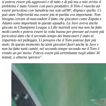
si poteva essere più aggressivi e di tutto e di più ma a mio avviso il
problema è stato l'essere così poco produttivi. Il Toro è riuscito ad
essere pericoloso con Sanabria ma solo all'89', dispiace quello. Ci
può stare l'inferiorità ma essere più in partita era importante. Non
bisogna cercare di nascondere il fatto che giocatori come Zapata e
Adams sono importanti in questa squadra. La Juve aveva anche
giocato in Champions League a Lille martedì sera ma non ha fatto
molti cambi e poteva essere la volta buona per provare ad essere più
pericolosi dato che il secondo tempo dei bianconeri è stato al
risparmio nel palleggio. Lì pensavo che il Toro potesse fare più
male. In questo momento ha tanti giocatori fuori anche la Juve e
non ha fatto tanti cambi, nel secondo tempo secondo me il Toro è
venuto un po' meno. Poteva essere più arrembante negli ultimi 30
minuti, o almeno speravo".