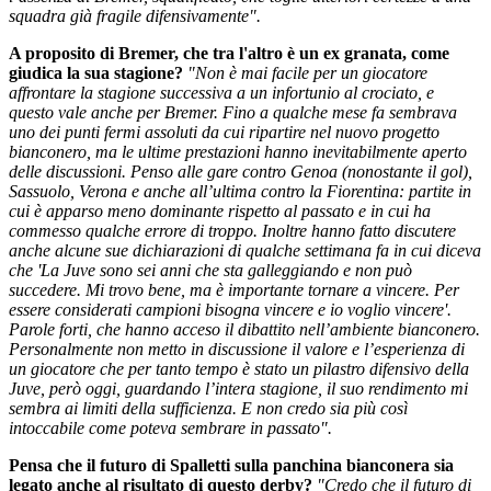
squadra già fragile difensivamente".
A proposito di Bremer, che tra l'altro è un ex granata, come
giudica la sua stagione?
"Non è mai facile per un giocatore
affrontare la stagione successiva a un infortunio al crociato, e
questo vale anche per Bremer. Fino a qualche mese fa sembrava
uno dei punti fermi assoluti da cui ripartire nel nuovo progetto
bianconero, ma le ultime prestazioni hanno inevitabilmente aperto
delle discussioni. Penso alle gare contro Genoa (nonostante il gol),
Sassuolo, Verona e anche all’ultima contro la Fiorentina: partite in
cui è apparso meno dominante rispetto al passato e in cui ha
commesso qualche errore di troppo. Inoltre hanno fatto discutere
anche alcune sue dichiarazioni di qualche settimana fa in cui diceva
che 'La Juve sono sei anni che sta galleggiando e non può
succedere. Mi trovo bene, ma è importante tornare a vincere. Per
essere considerati campioni bisogna vincere e io voglio vincere'.
Parole forti, che hanno acceso il dibattito nell’ambiente bianconero.
Personalmente non metto in discussione il valore e l’esperienza di
un giocatore che per tanto tempo è stato un pilastro difensivo della
Juve, però oggi, guardando l’intera stagione, il suo rendimento mi
sembra ai limiti della sufficienza. E non credo sia più così
intoccabile come poteva sembrare in passato".
Pensa che il futuro di Spalletti sulla panchina bianconera sia
legato anche al risultato di questo derby?
"Credo che il futuro di