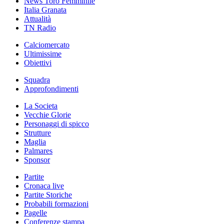
News Toro Femminile
Italia Granata
Attualità
TN Radio
Calciomercato
Ultimissime
Obiettivi
Squadra
Approfondimenti
La Societa
Vecchie Glorie
Personaggi di spicco
Strutture
Maglia
Palmares
Sponsor
Partite
Cronaca live
Partite Storiche
Probabili formazioni
Pagelle
Conferenze stampa