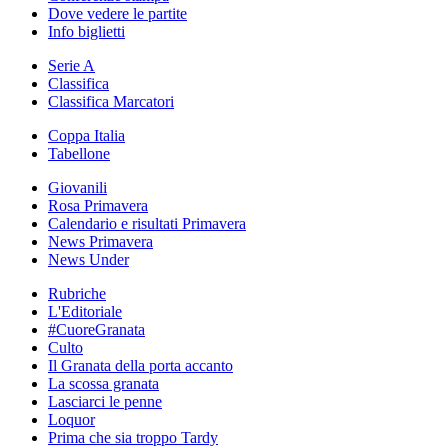
Dove vedere le partite
Info biglietti
Serie A
Classifica
Classifica Marcatori
Coppa Italia
Tabellone
Giovanili
Rosa Primavera
Calendario e risultati Primavera
News Primavera
News Under
Rubriche
L'Editoriale
#CuoreGranata
Culto
Il Granata della porta accanto
La scossa granata
Lasciarci le penne
Loquor
Prima che sia troppo Tardy