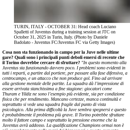
TURIN, ITALY - OCTOBER 31: Head coach Luciano
Spalletti of Juventus during a training session at JTC on
October 31, 2025 in Turin, Italy. (Photo by Daniele
Badolato - Juventus FC/Juventus FC via Getty Images)
Cosa non sta funzionando in campo per la Juve nelle ultime
gare? Quali sono i principali punti deboli emersi di recente che
il Torino dovrebbe cercare di sfruttare?
"In questo momento alla
Juventus sta funzionando davvero poco. I problemi sono evidenti in
tutti i reparti, a partire dal portiere, per passare alla fase difensiva, a
centrocampo, e un attacco che non produce gol. Fino ad arrivare
alla gestione mentale delle partite. La squadra dà l’impressione di
essere arrivata stanchissima a fine stagione: giocatori come
Thuram e Yildiz ne sono l’esempio più evidente, sia per condizione
fisica che per rendimento. Mancano certezze, manca continuità e
soprattutto si vede una squadra fragile dal punto di vista
psicologico. Alla prima difficoltà la Juve sembra spegnersi e questo
è probabilmente il problema più grave. Il Torino potrebbe sfruttare
molto il fattore campo e soprattutto la pressione enorme che la
Juventus avrà addosso. La qualificazione Champions ormai non è