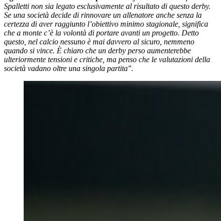
Spalletti non sia legato esclusivamente al risultato di questo derby.
Se una società decide di rinnovare un allenatore anche senza la
certezza di aver raggiunto l’obiettivo minimo stagionale, significa
che a monte c’è la volontà di portare avanti un progetto. Detto
questo, nel calcio nessuno è mai davvero al sicuro, nemmeno
quando si vince. È chiaro che un derby perso aumenterebbe
ulteriormente tensioni e critiche, ma penso che le valutazioni della
società vadano oltre una singola partita"
.