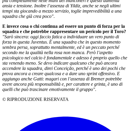
più completamente nelle mani dei bianconeri e questo aumenta
ansia e tensione. Inoltre l’assenza di Yildiz, anche se negli ultimi
tempi sta giocando a mezzo servizio, toglie imprevedibilità a una
squadra che già crea poco"
.
E invece cosa o chi continua ad essere un punto di forza per la
squadra e che potrebbe rappresentare un pericolo per il Toro?
"Sarò sincera: oggi faccio fatica a individuare un vero punto di
forza in questa Juventus. È una squadra che in questo momento
sembra persa, soprattutto mentalmente, ed è un peccato perché
secondo me la qualità nella rosa non manca. Però l’aspetto
psicologico nel calcio è fondamentale e adesso è proprio quello che
sta venendo meno. Se devo indicare qualcuno che può ancora
accendere la squadra, direi Conceição, perché è uno dei pochi che
prova ancora a creare qualcosa e a dare uno sprint offensivo. E
aggiungo anche Gatti: magari con l’assenza di Bremer potrebbe
avere ancora più responsabilità e, per carattere e grinta, è uno di
quelli che può trascinare emotivamente il gruppo"
.
© RIPRODUZIONE RISERVATA