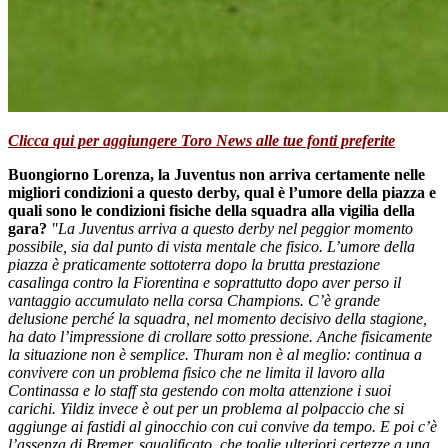
Clicca qui per aggiungere Toro News alle tue fonti preferite
Buongiorno Lorenza, la Juventus non arriva certamente nelle
migliori condizioni a questo derby, qual è l’umore della piazza e
quali sono le condizioni fisiche della squadra alla vigilia della
gara?
"La Juventus arriva a questo derby nel peggior momento
possibile, sia dal punto di vista mentale che fisico. L’umore della
piazza è praticamente sottoterra dopo la brutta prestazione
casalinga contro la Fiorentina e soprattutto dopo aver perso il
vantaggio accumulato nella corsa Champions. C’è grande
delusione perché la squadra, nel momento decisivo della stagione,
ha dato l’impressione di crollare sotto pressione. Anche fisicamente
la situazione non è semplice. Thuram non è al meglio: continua a
convivere con un problema fisico che ne limita il lavoro alla
Continassa e lo staff sta gestendo con molta attenzione i suoi
carichi. Yildiz invece è out per un problema al polpaccio che si
aggiunge ai fastidi al ginocchio con cui convive da tempo. E poi c’è
l’assenza di Bremer, squalificato, che toglie ulteriori certezze a una