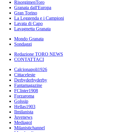
RisorgimenToro
Granata dall'Europa
Gran Torino
La Leggenda e i Campioni
Lavata di Capo
Lavagnetta Granata
Mondo Granata
Sondaggi
Redazione TORO NEWS
CONTATTACI
Calcionapoli1926
Cittaceleste
Derbyderbyderby
Fantamagazine
FCInter1908
Forzaroma
Golssip
Hellas1903
Ilmilanista
Juvenews
Mediagol
Milanistichannel