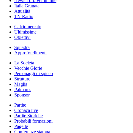
News Toro Femminile
Italia Granata
Attualità
TN Radio
Calciomercato
Ultimissime
Obiettivi
Squadra
Approfondimenti
La Societa
Vecchie Glorie
Personaggi di spicco
Strutture
Maglia
Palmares
Sponsor
Partite
Cronaca live
Partite Storiche
Probabili formazioni
Pagelle
Conferenze stampa