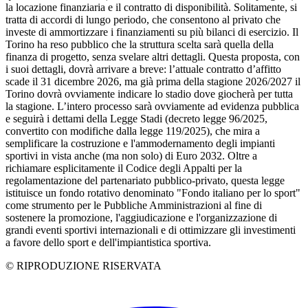
la locazione finanziaria e il contratto di disponibilità. Solitamente, si
tratta di accordi di lungo periodo, che consentono al privato che
investe di ammortizzare i finanziamenti su più bilanci di esercizio. Il
Torino ha reso pubblico che la struttura scelta sarà quella della
finanza di progetto, senza svelare altri dettagli. Questa proposta, con
i suoi dettagli, dovrà arrivare a breve: l’attuale contratto d’affitto
scade il 31 dicembre 2026, ma già prima della stagione 2026/2027 il
Torino dovrà ovviamente indicare lo stadio dove giocherà per tutta
la stagione. L’intero processo sarà ovviamente ad evidenza pubblica
e seguirà i dettami della Legge Stadi (decreto legge 96/2025,
convertito con modifiche dalla legge 119/2025), che mira a
semplificare la costruzione e l'ammodernamento degli impianti
sportivi in vista anche (ma non solo) di Euro 2032. Oltre a
richiamare esplicitamente il Codice degli Appalti per la
regolamentazione del partenariato pubblico-privato, questa legge
istituisce un fondo rotativo denominato "Fondo italiano per lo sport"
come strumento per le Pubbliche Amministrazioni al fine di
sostenere la promozione, l'aggiudicazione e l'organizzazione di
grandi eventi sportivi internazionali e di ottimizzare gli investimenti
a favore dello sport e dell'impiantistica sportiva.
© RIPRODUZIONE RISERVATA