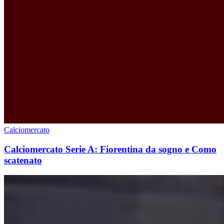
Calciomercato
Calciomercato Serie A: Fiorentina da sogno e Como
scatenato