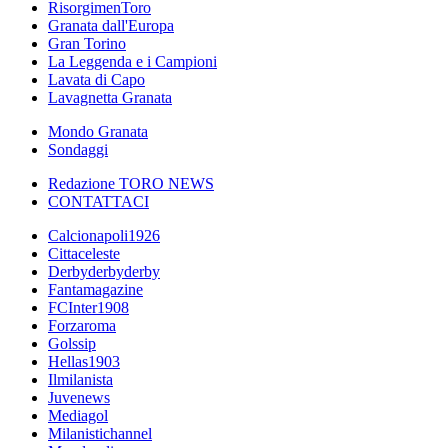
RisorgimenToro
Granata dall'Europa
Gran Torino
La Leggenda e i Campioni
Lavata di Capo
Lavagnetta Granata
Mondo Granata
Sondaggi
Redazione TORO NEWS
CONTATTACI
Calcionapoli1926
Cittaceleste
Derbyderbyderby
Fantamagazine
FCInter1908
Forzaroma
Golssip
Hellas1903
Ilmilanista
Juvenews
Mediagol
Milanistichannel