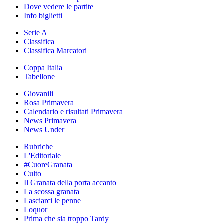
Dove vedere le partite
Info biglietti
Serie A
Classifica
Classifica Marcatori
Coppa Italia
Tabellone
Giovanili
Rosa Primavera
Calendario e risultati Primavera
News Primavera
News Under
Rubriche
L'Editoriale
#CuoreGranata
Culto
Il Granata della porta accanto
La scossa granata
Lasciarci le penne
Loquor
Prima che sia troppo Tardy