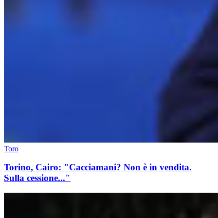
Toro
Torino, Cairo: "Cacciamani? Non è in vendita.
Sulla cessione..."