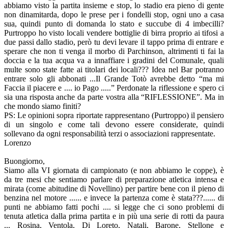
abbiamo visto la partita insieme e stop, lo stadio era pieno di gente
non dinamitarda, dopo le prese per i fondelli stop, ogni uno a casa
sua, quindi punto di domanda lo stato e succube di 4 imbecilli?
Purtroppo ho visto locali vendere bottiglie di birra proprio ai tifosi a
due passi dallo stadio, però tu devi levare il tappo prima di entrare e
sperare che non ti venga il morbo di Parchinson, altrimenti ti fai la
doccia e la tua acqua va a innaffiare i gradini del Comunale, quali
multe sono state fatte ai titolari dei locali??? Idea nel Bar potranno
entrare solo gli abbonati ...Il Grande Totò avrebbe detto “ma mi
Faccia il piacere e .... io Pago .....” Perdonate la riflessione e spero ci
sia una risposta anche da parte vostra alla “RIFLESSIONE”. Ma in
che mondo siamo finiti?
PS: Le opinioni sopra riportate rappresentano (Purtroppo) il pensiero
di un singolo e come tali devono essere considerate, quindi
sollevano da ogni responsabilità terzi o associazioni rappresentate.
Lorenzo
Buongiorno,
Siamo alla VI giornata di campionato (e non abbiamo le coppe), è
da tre mesi che sentiamo parlare di preparazione atletica intensa e
mirata (come abitudine di Novellino) per partire bene con il pieno di
benzina nel motore ...... e invece la partenza come è stata???...... di
punti ne abbiamo fatti pochi .... si legge che ci sono problemi di
tenuta atletica dalla prima partita e in più una serie di rotti da paura
... Rosina, Ventola, Di Loreto, Natali, Barone, Stellone e