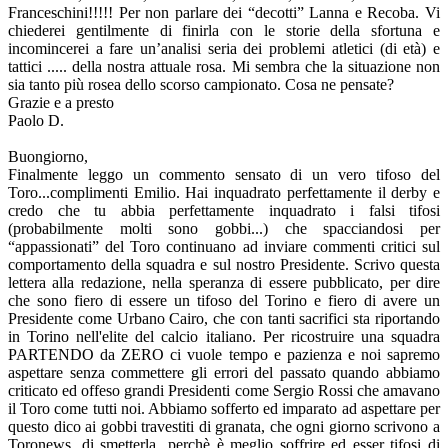
Franceschini!!!!! Per non parlare dei “decotti” Lanna e Recoba. Vi
chiederei gentilmente di finirla con le storie della sfortuna e
incomincerei a fare un’analisi seria dei problemi atletici (di età) e
tattici ..... della nostra attuale rosa. Mi sembra che la situazione non
sia tanto più rosea dello scorso campionato. Cosa ne pensate?
Grazie e a presto
Paolo D.
Buongiorno,
Finalmente leggo un commento sensato di un vero tifoso del
Toro...complimenti Emilio. Hai inquadrato perfettamente il derby e
credo che tu abbia perfettamente inquadrato i falsi tifosi
(probabilmente molti sono gobbi...) che spacciandosi per
“appassionati” del Toro continuano ad inviare commenti critici sul
comportamento della squadra e sul nostro Presidente. Scrivo questa
lettera alla redazione, nella speranza di essere pubblicato, per dire
che sono fiero di essere un tifoso del Torino e fiero di avere un
Presidente come Urbano Cairo, che con tanti sacrifici sta riportando
in Torino nell'elite del calcio italiano. Per ricostruire una squadra
PARTENDO da ZERO ci vuole tempo e pazienza e noi sapremo
aspettare senza commettere gli errori del passato quando abbiamo
criticato ed offeso grandi Presidenti come Sergio Rossi che amavano
il Toro come tutti noi. Abbiamo sofferto ed imparato ad aspettare per
questo dico ai gobbi travestiti di granata, che ogni giorno scrivono a
Toronews, di smetterla...perchè è meglio soffrire ed esser tifosi di