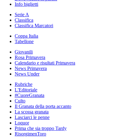
Info biglietti
Serie A
Classifica
Classifica Marcatori
Coppa Italia
Tabellone
Giovanili
Rosa Primavera
Calendario e risultati Primavera
News Primavera
News Under
Rubriche
L'Editoriale
#CuoreGranata
Culto
Il Granata della porta accanto
La scossa granata
Lasciarci le penne
Loquor
Prima che sia troppo Tardy
RisorgimenToro