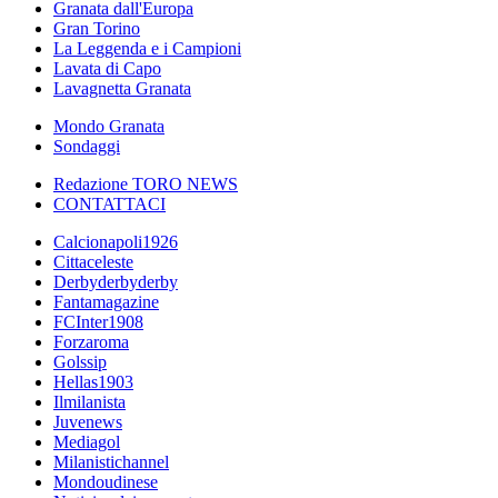
Granata dall'Europa
Gran Torino
La Leggenda e i Campioni
Lavata di Capo
Lavagnetta Granata
Mondo Granata
Sondaggi
Redazione TORO NEWS
CONTATTACI
Calcionapoli1926
Cittaceleste
Derbyderbyderby
Fantamagazine
FCInter1908
Forzaroma
Golssip
Hellas1903
Ilmilanista
Juvenews
Mediagol
Milanistichannel
Mondoudinese