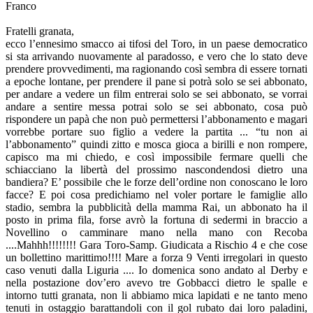
Franco
Fratelli granata,
ecco l’ennesimo smacco ai tifosi del Toro, in un paese democratico
si sta arrivando nuovamente al paradosso, e vero che lo stato deve
prendere provvedimenti, ma ragionando così sembra di essere tornati
a epoche lontane, per prendere il pane si potrà solo se sei abbonato,
per andare a vedere un film entrerai solo se sei abbonato, se vorrai
andare a sentire messa potrai solo se sei abbonato, cosa può
rispondere un papà che non può permettersi l’abbonamento e magari
vorrebbe portare suo figlio a vedere la partita ... “tu non ai
l’abbonamento” quindi zitto e mosca gioca a birilli e non rompere,
capisco ma mi chiedo, e così impossibile fermare quelli che
schiacciano la libertà del prossimo nascondendosi dietro una
bandiera? E’ possibile che le forze dell’ordine non conoscano le loro
facce? E poi cosa predichiamo nel voler portare le famiglie allo
stadio, sembra la pubblicità della mamma Rai, un abbonato ha il
posto in prima fila, forse avrò la fortuna di sedermi in braccio a
Novellino o camminare mano nella mano con Recoba
....Mahhh!!!!!!!! Gara Toro-Samp. Giudicata a Rischio 4 e che cose
un bollettino marittimo!!!! Mare a forza 9 Venti irregolari in questo
caso venuti dalla Liguria .... Io domenica sono andato al Derby e
nella postazione dov’ero avevo tre Gobbacci dietro le spalle e
intorno tutti granata, non li abbiamo mica lapidati e ne tanto meno
tenuti in ostaggio barattandoli con il gol rubato dai loro paladini,