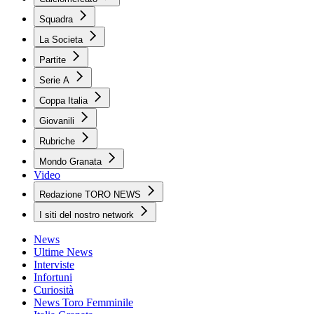
Squadra
La Societa
Partite
Serie A
Coppa Italia
Giovanili
Rubriche
Mondo Granata
Video
Redazione TORO NEWS
I siti del nostro network
News
Ultime News
Interviste
Infortuni
Curiosità
News Toro Femminile