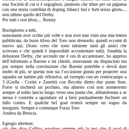
una Società di cui si è orgogliosi, piuttosto che tifare per un pigiama
con una storia costellata di doping, bilanci fasi e furti senza gloria....
non ultimo quello del Derby.
Per tutti i veri tifosi.... Jhonny
Buongiorno a tutti,
nonostante aver scritto più volte e non aver mai visto una mia lettera
pubblicata, da buon tifoso del Toro non demordo, quindi eccomi di
nuovo qui. (Sono certo che sono talmente tanti gli amici che
scrivono e che quindi è impossibile accontentare tutti). Smaltita la
delusione Derby, che secondo me è ora di accantonare, ho appreso
dell’infortunio a Barone e mi chiedo, nonostante sia dispiaciuto ma
pur sempre nella convinzione che Barone potrebbe e dovrà dare
molto di più, se questa non sia l’occasione giusta per proporre una
squadra un tantino più offensiva, ad esempio con un centrocampo a
3 (Grella - Corini e Zanetti) con Recoba dietro due punte fisse.
Forse si rischierà un pochino, ma almeno così non assisteremo
sempre al solito lancio lungo verso una punta che, abbandonata a se
stessa è costretta a sgomitare ed a farsi puntualmente fischiare un
fallo contro. E qualche bel goal resterà sempre un sogno da
inseguire. Sempre e comunque Forza Toro
Andrea da Brescia.
Egregio direttore,
ciò che dice Collina avvalora sempre più la tesi che il goal di