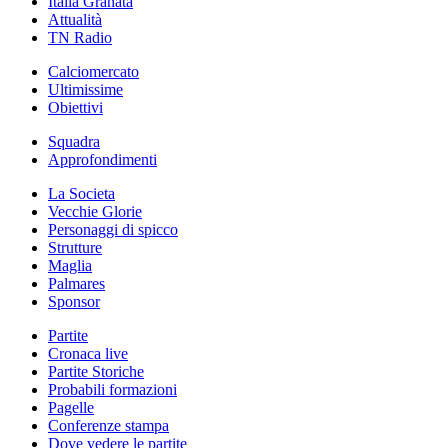
Italia Granata
Attualità
TN Radio
Calciomercato
Ultimissime
Obiettivi
Squadra
Approfondimenti
La Societa
Vecchie Glorie
Personaggi di spicco
Strutture
Maglia
Palmares
Sponsor
Partite
Cronaca live
Partite Storiche
Probabili formazioni
Pagelle
Conferenze stampa
Dove vedere le partite