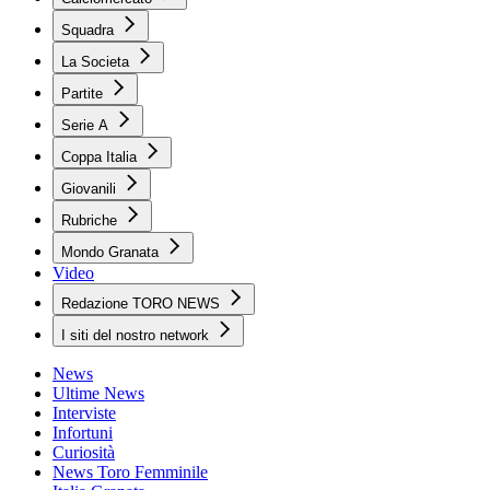
Squadra
La Societa
Partite
Serie A
Coppa Italia
Giovanili
Rubriche
Mondo Granata
Video
Redazione TORO NEWS
I siti del nostro network
News
Ultime News
Interviste
Infortuni
Curiosità
News Toro Femminile