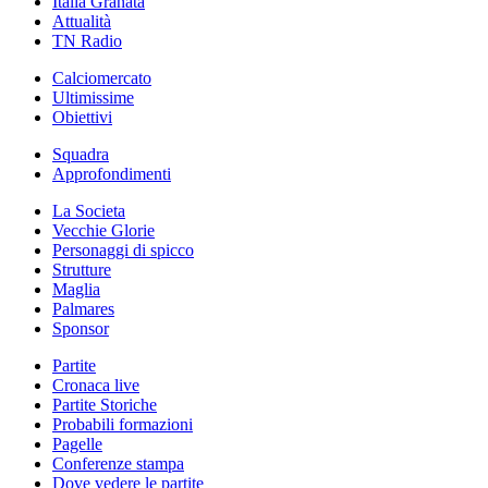
Italia Granata
Attualità
TN Radio
Calciomercato
Ultimissime
Obiettivi
Squadra
Approfondimenti
La Societa
Vecchie Glorie
Personaggi di spicco
Strutture
Maglia
Palmares
Sponsor
Partite
Cronaca live
Partite Storiche
Probabili formazioni
Pagelle
Conferenze stampa
Dove vedere le partite