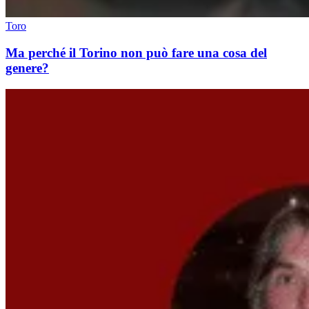
Toro
Ma perché il Torino non può fare una cosa del
genere?