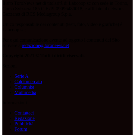
Il sito ToroNews.net di titolarità di Labcoop sc con sede in Torino,
Corso Svizzera 185 C.F./PI 09096480018, è affiliato al network
Gazzanet di RCS Mediagroup S.p.a.
Unico responsabile dei contenuti (testi, foto, video e grafiche) è
Labcoop sc;
Per ogni comunicazione avente ad oggetto i contenuti del Sito
scrivere a
redazione@toronews.net
Copyright 2021 © Tutti i diritti riservati.
Sezioni
Serie A
Calciomercato
Columnist
Multimedia
Informazioni
Contattaci
Redazione
Pubblicità
Forum