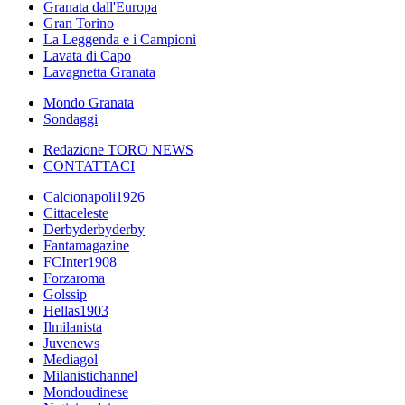
Granata dall'Europa
Gran Torino
La Leggenda e i Campioni
Lavata di Capo
Lavagnetta Granata
Mondo Granata
Sondaggi
Redazione TORO NEWS
CONTATTACI
Calcionapoli1926
Cittaceleste
Derbyderbyderby
Fantamagazine
FCInter1908
Forzaroma
Golssip
Hellas1903
Ilmilanista
Juvenews
Mediagol
Milanistichannel
Mondoudinese