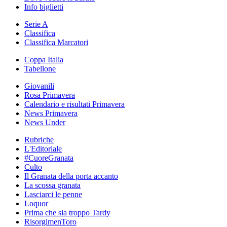
Info biglietti
Serie A
Classifica
Classifica Marcatori
Coppa Italia
Tabellone
Giovanili
Rosa Primavera
Calendario e risultati Primavera
News Primavera
News Under
Rubriche
L'Editoriale
#CuoreGranata
Culto
Il Granata della porta accanto
La scossa granata
Lasciarci le penne
Loquor
Prima che sia troppo Tardy
RisorgimenToro