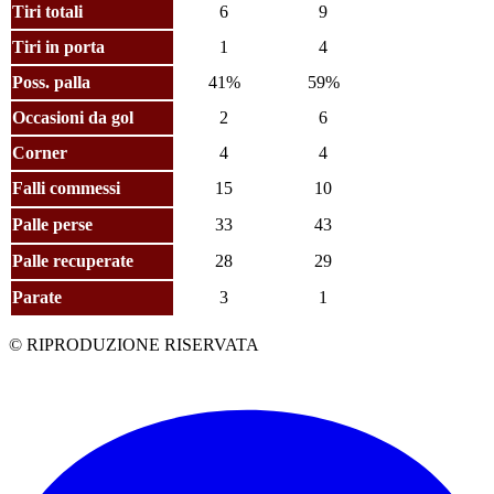
Tiri totali
6
9
Tiri in porta
1
4
Poss. palla
41%
59%
Occasioni da gol
2
6
Corner
4
4
Falli commessi
15
10
Palle perse
33
43
Palle recuperate
28
29
Parate
3
1
© RIPRODUZIONE RISERVATA