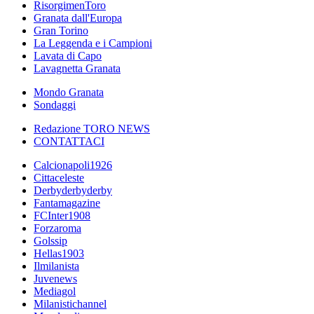
RisorgimenToro
Granata dall'Europa
Gran Torino
La Leggenda e i Campioni
Lavata di Capo
Lavagnetta Granata
Mondo Granata
Sondaggi
Redazione TORO NEWS
CONTATTACI
Calcionapoli1926
Cittaceleste
Derbyderbyderby
Fantamagazine
FCInter1908
Forzaroma
Golssip
Hellas1903
Ilmilanista
Juvenews
Mediagol
Milanistichannel