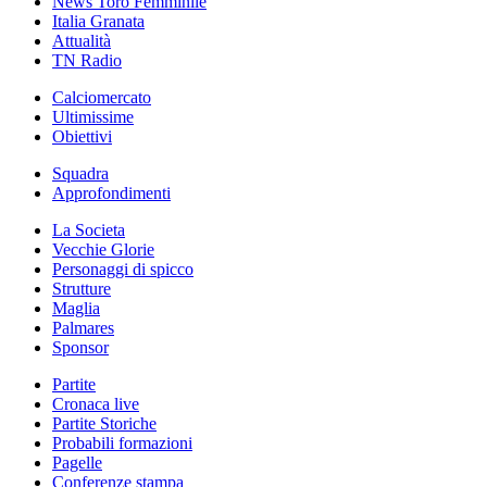
News Toro Femminile
Italia Granata
Attualità
TN Radio
Calciomercato
Ultimissime
Obiettivi
Squadra
Approfondimenti
La Societa
Vecchie Glorie
Personaggi di spicco
Strutture
Maglia
Palmares
Sponsor
Partite
Cronaca live
Partite Storiche
Probabili formazioni
Pagelle
Conferenze stampa