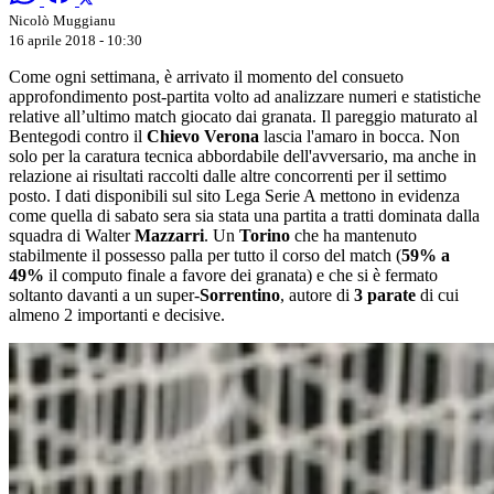
Nicolò Muggianu
16 aprile 2018 - 10:30
Come ogni settimana, è arrivato il momento del consueto
approfondimento post-partita volto ad analizzare numeri e statistiche
relative all’ultimo match giocato dai granata. Il pareggio maturato al
Bentegodi contro il
Chievo Verona
lascia l'amaro in bocca. Non
solo per la caratura tecnica abbordabile dell'avversario, ma anche in
relazione ai risultati raccolti dalle altre concorrenti per il settimo
posto. I dati disponibili sul sito Lega Serie A mettono in evidenza
come quella di sabato sera sia stata una partita a tratti dominata dalla
squadra di Walter
Mazzarri
. Un
Torino
che ha mantenuto
stabilmente il possesso palla per tutto il corso del match (
59% a
49%
il computo finale a favore dei granata) e che si è fermato
soltanto davanti a un super-
Sorrentino
, autore di
3 parate
di cui
almeno 2 importanti e decisive.