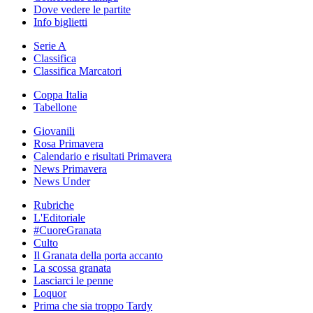
Dove vedere le partite
Info biglietti
Serie A
Classifica
Classifica Marcatori
Coppa Italia
Tabellone
Giovanili
Rosa Primavera
Calendario e risultati Primavera
News Primavera
News Under
Rubriche
L'Editoriale
#CuoreGranata
Culto
Il Granata della porta accanto
La scossa granata
Lasciarci le penne
Loquor
Prima che sia troppo Tardy