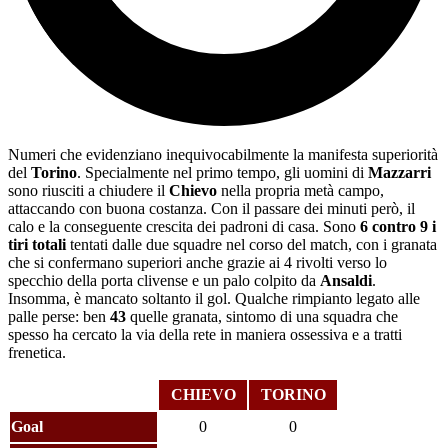
Numeri che evidenziano inequivocabilmente la manifesta superiorità
del
Torino
. Specialmente nel primo tempo, gli uomini di
Mazzarri
sono riusciti a chiudere il
Chievo
nella propria metà campo,
attaccando con buona costanza. Con il passare dei minuti però, il
calo e la conseguente crescita dei padroni di casa. Sono
6 contro 9 i
tiri totali
tentati dalle due squadre nel corso del match, con i granata
che si confermano superiori anche grazie ai 4 rivolti verso lo
specchio della porta clivense e un palo colpito da
Ansaldi
.
Insomma, è mancato soltanto il gol. Qualche rimpianto legato alle
palle perse: ben
43
quelle granata, sintomo di una squadra che
spesso ha cercato la via della rete in maniera ossessiva e a tratti
frenetica.
CHIEVO
TORINO
Goal
0
0