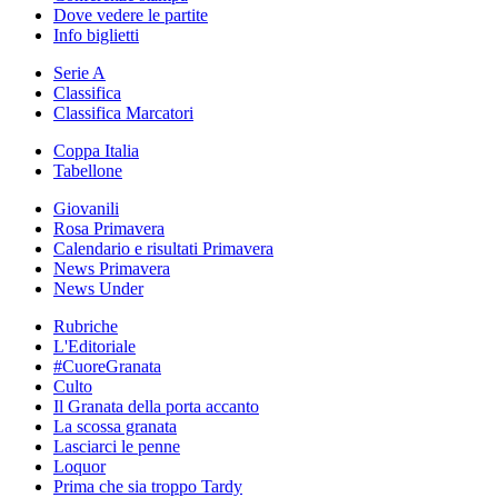
Dove vedere le partite
Info biglietti
Serie A
Classifica
Classifica Marcatori
Coppa Italia
Tabellone
Giovanili
Rosa Primavera
Calendario e risultati Primavera
News Primavera
News Under
Rubriche
L'Editoriale
#CuoreGranata
Culto
Il Granata della porta accanto
La scossa granata
Lasciarci le penne
Loquor
Prima che sia troppo Tardy