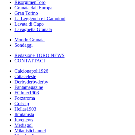
RisorgimenToro
Granata dall'Europa
Gran Torino
La Leggenda e i Campioni
Lavata di Capo
Lavagnetta Granata
Mondo Granata
Sondaggi
Redazione TORO NEWS
CONTATTACI
Calcionapoli1926
Cittaceleste
Derbyderbyderby
Fantamagazine
FCInter1908
Forzaroma
Golssip
Hellas1903
Ilmilanista
Juvenews
Mediagol
Milanistichannel