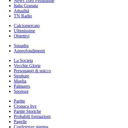
News Toro Femminile
Italia Granata
Attualità
TN Radio
Calciomercato
Ultimissime
Obiettivi
Squadra
Approfondimenti
La Societa
Vecchie Glorie
Personaggi di spicco
Strutture
Maglia
Palmares
Sponsor
Partite
Cronaca live
Partite Storiche
Probabili formazioni
Pagelle
Conferenze stampa