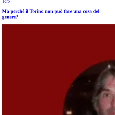
Toro
Ma perché il Torino non può fare una cosa del
genere?