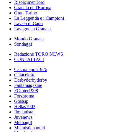
RisorgimenToro
Granata dall'Europa
Gran Torino
La Leggenda e i Campioni
Lavata di Capo
Lavagnetta Granata
Mondo Granata
Sondaggi
Redazione TORO NEWS
CONTATTACI
Calcionapoli1926
Cittaceleste
Derbyderbyderby
Fantamagazine
FCInter1908
Forzaroma
Golssip
Hellas1903
Ilmilanista
Juvenews
Mediagol
Milanistichannel