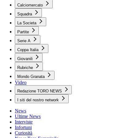
Calciomercato
Squadra
La Societa
Partite
Serie A
Coppa Italia
Giovanili
Rubriche
Mondo Granata
Video
Redazione TORO NEWS
I siti del nostro network
News
Ultime News
Interviste
Infortuni
Curiosità