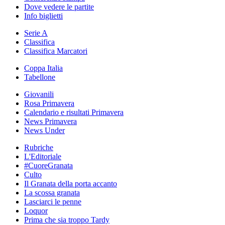
Dove vedere le partite
Info biglietti
Serie A
Classifica
Classifica Marcatori
Coppa Italia
Tabellone
Giovanili
Rosa Primavera
Calendario e risultati Primavera
News Primavera
News Under
Rubriche
L'Editoriale
#CuoreGranata
Culto
Il Granata della porta accanto
La scossa granata
Lasciarci le penne
Loquor
Prima che sia troppo Tardy