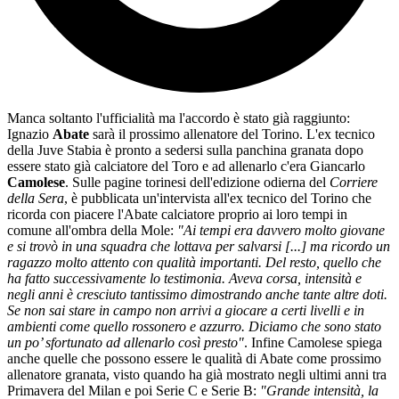
Manca soltanto l'ufficialità ma l'accordo è stato già raggiunto:
Ignazio
Abate
sarà il prossimo allenatore del Torino. L'ex tecnico
della Juve Stabia è pronto a sedersi sulla panchina granata dopo
essere stato già calciatore del Toro e ad allenarlo c'era Giancarlo
Camolese
. Sulle pagine torinesi dell'edizione odierna del
Corriere
della Sera
, è pubblicata un'intervista all'ex tecnico del Torino che
ricorda con piacere l'Abate calciatore proprio ai loro tempi in
comune all'ombra della Mole:
"Ai tempi era davvero molto giovane
e si trovò in una squadra che lottava per salvarsi [...] ma ricordo un
ragazzo molto attento con qualità importanti. Del resto, quello che
ha fatto successivamente lo testimonia. Aveva corsa, intensità e
negli anni è cresciuto tantissimo dimostrando anche tante altre doti.
Se non sai stare in campo non arrivi a giocare a certi livelli e in
ambienti come quello rossonero e azzurro. Diciamo che sono stato
un po’ sfortunato ad allenarlo così presto"
. Infine Camolese spiega
anche quelle che possono essere le qualità di Abate come prossimo
allenatore granata, visto quando ha già mostrato negli ultimi anni tra
Primavera del Milan e poi Serie C e Serie B:
"Grande intensità, la