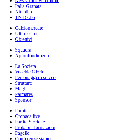
News Toro Femminile
Italia Granata
Attualità
TN Radio
Calciomercato
Ultimissime
Obiettivi
Squadra
Approfondimenti
La Societa
Vecchie Glorie
Personaggi di spicco
Strutture
Maglia
Palmares
Sponsor
Partite
Cronaca live
Partite Storiche
Probabili formazioni
Pagelle
Conferenze stampa