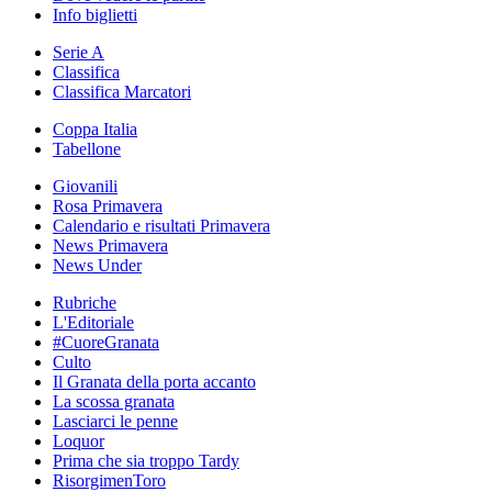
Info biglietti
Serie A
Classifica
Classifica Marcatori
Coppa Italia
Tabellone
Giovanili
Rosa Primavera
Calendario e risultati Primavera
News Primavera
News Under
Rubriche
L'Editoriale
#CuoreGranata
Culto
Il Granata della porta accanto
La scossa granata
Lasciarci le penne
Loquor
Prima che sia troppo Tardy
RisorgimenToro