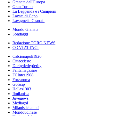
Granata dall'Europa
Gran Torino
La Leggenda e i Campioni
Lavata di Capo
Lavagnetta Granata
Mondo Granata
Sondaggi
Redazione TORO NEWS
CONTATTACI
Calcionapoli1926
Cittaceleste
Derbyderbyderby
Fantamagazine
FCInter1908
Forzaroma
Golssip
Hellas1903
Ilmilanista
Juvenews
Mediagol
Milanistichannel
Mondoudinese