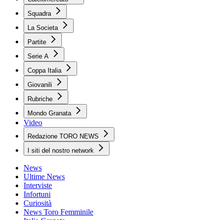
Squadra
La Societa
Partite
Serie A
Coppa Italia
Giovanili
Rubriche
Mondo Granata
Video
Redazione TORO NEWS
I siti del nostro network
News
Ultime News
Interviste
Infortuni
Curiosità
News Toro Femminile