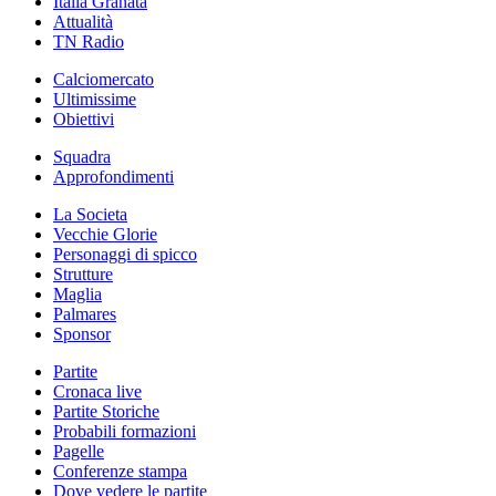
Italia Granata
Attualità
TN Radio
Calciomercato
Ultimissime
Obiettivi
Squadra
Approfondimenti
La Societa
Vecchie Glorie
Personaggi di spicco
Strutture
Maglia
Palmares
Sponsor
Partite
Cronaca live
Partite Storiche
Probabili formazioni
Pagelle
Conferenze stampa
Dove vedere le partite