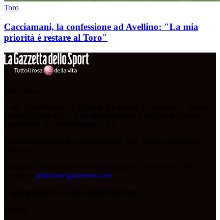
Toro
Cacciamani, la confessione ad Avellino: "La mia
priorità è restare al Toro"
Toro News
Il sito ToroNews.net di titolarità di Labcoop sc con sede in Torino,
Corso Svizzera 185 C.F./PI 09096480018, è affiliato al network
Gazzanet di RCS Mediagroup S.p.a.
Unico responsabile dei contenuti (testi, foto, video e grafiche) è
Labcoop sc;
Per ogni comunicazione avente ad oggetto i contenuti del Sito
scrivere a
redazione@toronews.net
Copyright 2021 © Tutti i diritti riservati.
Sezioni