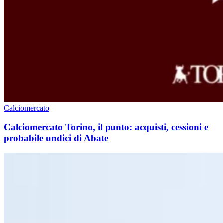
Calciomercato
Calciomercato Torino, il punto: acquisti, cessioni e
probabile undici di Abate