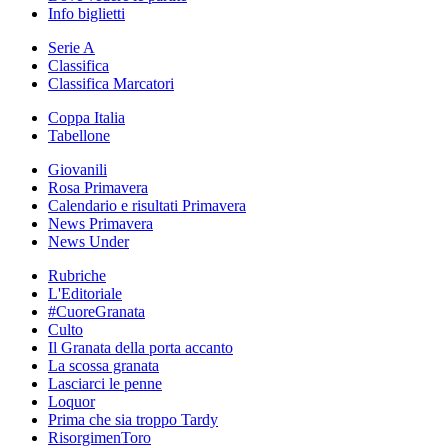
Info biglietti
Serie A
Classifica
Classifica Marcatori
Coppa Italia
Tabellone
Giovanili
Rosa Primavera
Calendario e risultati Primavera
News Primavera
News Under
Rubriche
L'Editoriale
#CuoreGranata
Culto
Il Granata della porta accanto
La scossa granata
Lasciarci le penne
Loquor
Prima che sia troppo Tardy
RisorgimenToro