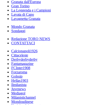
Granata dall'Europa
Gran Torino
La Leggenda e i Campioni
Lavata di Capo
Lavagnetta Granata
Mondo Granata
Sondaggi
Redazione TORO NEWS
CONTATTACI
Calcionapoli1926
Cittaceleste
Derbyderbyderby
Fantamagazine
FCInter1908
Forzaroma
Golssip
Hellas1903
Ilmilanista
Juvenews
Mediagol
Milanistichannel
Mondoudinese