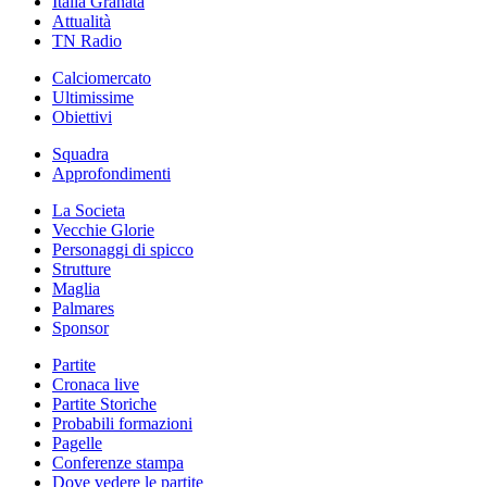
Italia Granata
Attualità
TN Radio
Calciomercato
Ultimissime
Obiettivi
Squadra
Approfondimenti
La Societa
Vecchie Glorie
Personaggi di spicco
Strutture
Maglia
Palmares
Sponsor
Partite
Cronaca live
Partite Storiche
Probabili formazioni
Pagelle
Conferenze stampa
Dove vedere le partite