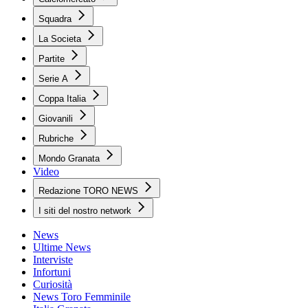
Squadra
La Societa
Partite
Serie A
Coppa Italia
Giovanili
Rubriche
Mondo Granata
Video
Redazione TORO NEWS
I siti del nostro network
News
Ultime News
Interviste
Infortuni
Curiosità
News Toro Femminile