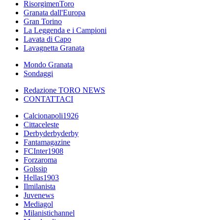
RisorgimenToro
Granata dall'Europa
Gran Torino
La Leggenda e i Campioni
Lavata di Capo
Lavagnetta Granata
Mondo Granata
Sondaggi
Redazione TORO NEWS
CONTATTACI
Calcionapoli1926
Cittaceleste
Derbyderbyderby
Fantamagazine
FCInter1908
Forzaroma
Golssip
Hellas1903
Ilmilanista
Juvenews
Mediagol
Milanistichannel