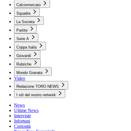
Calciomercato
Squadra
La Societa
Partite
Serie A
Coppa Italia
Giovanili
Rubriche
Mondo Granata
Video
Redazione TORO NEWS
I siti del nostro network
News
Ultime News
Interviste
Infortuni
Curiosità