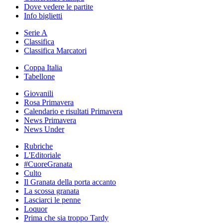
Dove vedere le partite
Info biglietti
Serie A
Classifica
Classifica Marcatori
Coppa Italia
Tabellone
Giovanili
Rosa Primavera
Calendario e risultati Primavera
News Primavera
News Under
Rubriche
L'Editoriale
#CuoreGranata
Culto
Il Granata della porta accanto
La scossa granata
Lasciarci le penne
Loquor
Prima che sia troppo Tardy