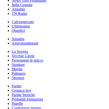
News Toro Femminile
Italia Granata
Attualità
TN Radio
Calciomercato
Ultimissime
Obiettivi
Squadra
Approfondimenti
La Societa
Vecchie Glorie
Personaggi di spicco
Strutture
Maglia
Palmares
Sponsor
Partite
Cronaca live
Partite Storiche
Probabili formazioni
Pagelle
Conferenze stampa