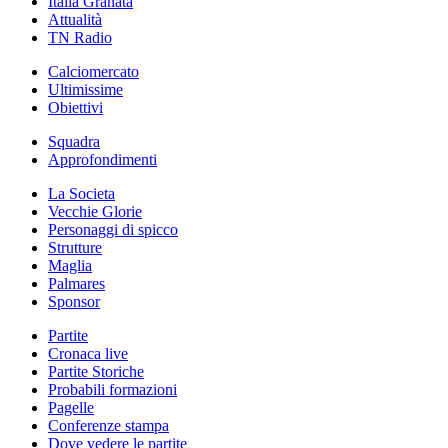
Italia Granata
Attualità
TN Radio
Calciomercato
Ultimissime
Obiettivi
Squadra
Approfondimenti
La Societa
Vecchie Glorie
Personaggi di spicco
Strutture
Maglia
Palmares
Sponsor
Partite
Cronaca live
Partite Storiche
Probabili formazioni
Pagelle
Conferenze stampa
Dove vedere le partite