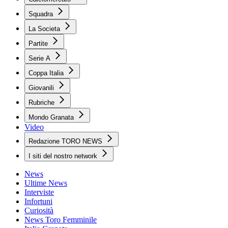
Squadra
La Societa
Partite
Serie A
Coppa Italia
Giovanili
Rubriche
Mondo Granata
Video
Redazione TORO NEWS
I siti del nostro network
News
Ultime News
Interviste
Infortuni
Curiosità
News Toro Femminile