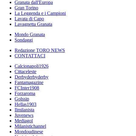
Granata dall'Europa
Gran Torino
La Leggenda e i Campioni
Lavata di Capo
Lavagnetta Granata
Mondo Granata
Sondaggi
Redazione TORO NEWS
CONTATTACI
Calcionapoli1926
Cittaceleste
Derbyderbyderby
Fantamagazine
FCInter1908
Forzaroma
Golssip
Hellas1903
Ilmilanista
Juvenews
Mediagol
Milanistichannel
Mondoudinese