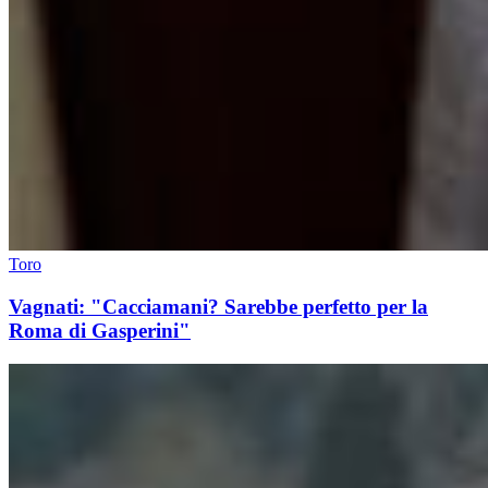
Toro
Vagnati: "Cacciamani? Sarebbe perfetto per la
Roma di Gasperini"