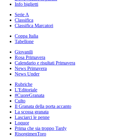
Info biglietti
Serie A
Classifica
Classifica Marcatori
Coppa Italia
Tabellone
Giovanili
Rosa Primavera
Calendario e risultati Primavera
News Primavera
News Under
Rubriche
L'Editoriale
#CuoreGranata
Culto
Il Granata della porta accanto
La scossa granata
Lasciarci le penne
Loquor
Prima che sia troppo Tardy
RisorgimenToro