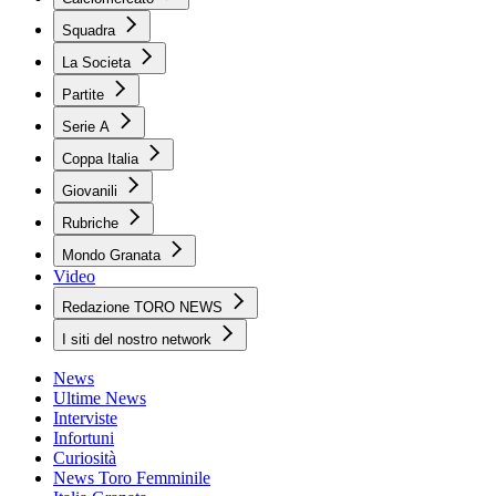
Squadra
La Societa
Partite
Serie A
Coppa Italia
Giovanili
Rubriche
Mondo Granata
Video
Redazione TORO NEWS
I siti del nostro network
News
Ultime News
Interviste
Infortuni
Curiosità
News Toro Femminile