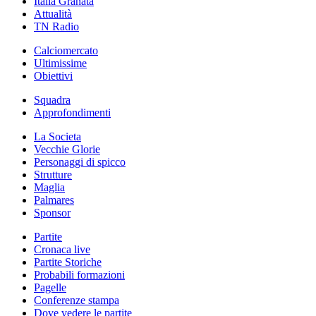
Italia Granata
Attualità
TN Radio
Calciomercato
Ultimissime
Obiettivi
Squadra
Approfondimenti
La Societa
Vecchie Glorie
Personaggi di spicco
Strutture
Maglia
Palmares
Sponsor
Partite
Cronaca live
Partite Storiche
Probabili formazioni
Pagelle
Conferenze stampa
Dove vedere le partite