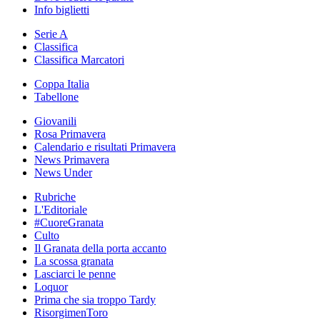
Info biglietti
Serie A
Classifica
Classifica Marcatori
Coppa Italia
Tabellone
Giovanili
Rosa Primavera
Calendario e risultati Primavera
News Primavera
News Under
Rubriche
L'Editoriale
#CuoreGranata
Culto
Il Granata della porta accanto
La scossa granata
Lasciarci le penne
Loquor
Prima che sia troppo Tardy
RisorgimenToro