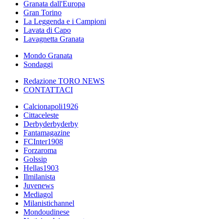
Granata dall'Europa
Gran Torino
La Leggenda e i Campioni
Lavata di Capo
Lavagnetta Granata
Mondo Granata
Sondaggi
Redazione TORO NEWS
CONTATTACI
Calcionapoli1926
Cittaceleste
Derbyderbyderby
Fantamagazine
FCInter1908
Forzaroma
Golssip
Hellas1903
Ilmilanista
Juvenews
Mediagol
Milanistichannel
Mondoudinese