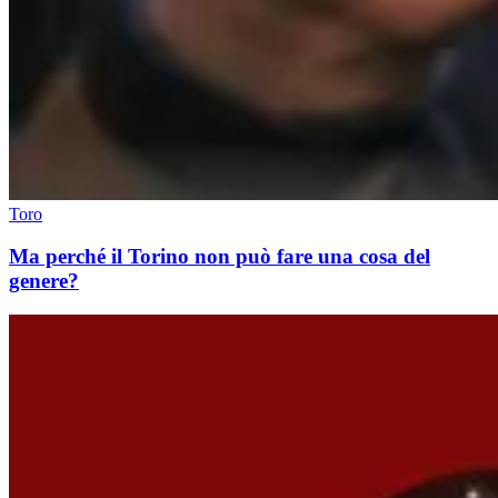
Toro
Ma perché il Torino non può fare una cosa del
genere?