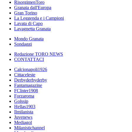
RisorgimenToro
Granata dall'Europa
Gran Torino
La Leggenda e i Campioni
Lavata di Capo
Lavagnetta Granata
Mondo Granata
Sondaggi
Redazione TORO NEWS
CONTATTACI
Calcionapoli1926
Cittaceleste
Derbyderbyderby
Fantamagazine
FCInter1908
Forzaroma
Golssip
Hellas1903
Ilmilanista
Juvenews
Mediagol
Milanistichannel