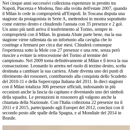
Nei cinque anni successivi colleziona esperienze in prestito tra
Napoli, Piacenza e Modena, fino alla svolta dell'estate 2007, quando
il Milan lo cede in comproprietà all'Empoli. In Toscana disputa una
stagione da protagonista in Serie A, mettendosi in mostra soprattutto
come esterno destro e chiudendo l'annata con 35 presenze e 2 gol.
Un anno più tardi arriva il trasferimento al Torino, sempre in
comproprietà con il Milan. In granata Abate parte bene, ma la sua
stagione viene rallentata da un infortunio alla caviglia che lo
costringe a fermarsi per circa due mesi. Chiuderà comunque
l'esperienza sotto la Mole con 27 presenze e una rete, senza però
riuscire a evitare la retrocessione del Torino al termine del
campionato. Nel 2009 torna definitivamente al Milan e lì trova la sua
consacrazione. Leonardo lo arretra nel ruolo di terzino destro, scelta
destinata a cambiare la sua carriera. Abate diventa uno dei punti di
riferimento dei rossoneri, contribuendo alla conquista dello Scudetto
del 2010-11 e della Supercoppa Italiana del 2011. In dieci stagioni
con il Milan totalizza 306 presenze ufficiali, indossando in più
occasioni anche la fascia da capitano e diventando uno dei simboli
della squadra. Le prestazioni in rossonero gli valgono anche la
chiamata della Nazionale. Con l'Italia colleziona 22 presenze tra il
2011 e il 2015, partecipando agli Europei del 2012, conclusi con il
secondo posto alle spalle della Spagna, e al Mondiale del 2014 in
Brasile.