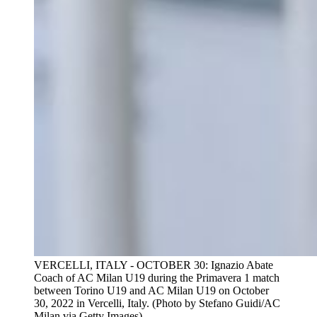
VERCELLI, ITALY - OCTOBER 30: Ignazio Abate
Coach of AC Milan U19 during the Primavera 1 match
between Torino U19 and AC Milan U19 on October
30, 2022 in Vercelli, Italy. (Photo by Stefano Guidi/AC
Milan via Getty Images)