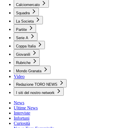
Calciomercato
Squadra
La Societa
Partite
Serie A
Coppa Italia
Giovanili
Rubriche
Mondo Granata
Video
Redazione TORO NEWS
I siti del nostro network
News
Ultime News
Interviste
Infortuni
Curiosità