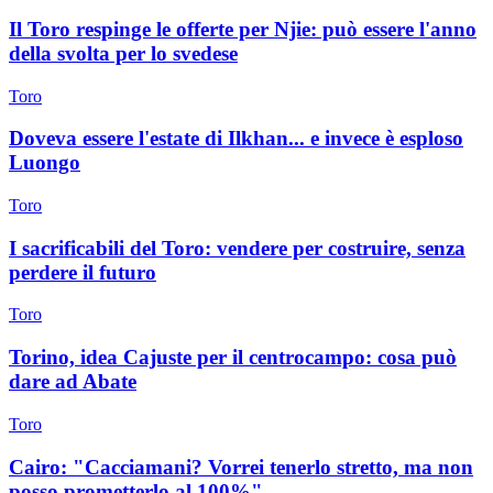
Il Toro respinge le offerte per Njie: può essere l'anno
della svolta per lo svedese
Toro
Doveva essere l'estate di Ilkhan... e invece è esploso
Luongo
Toro
I sacrificabili del Toro: vendere per costruire, senza
perdere il futuro
Toro
Torino, idea Cajuste per il centrocampo: cosa può
dare ad Abate
Toro
Cairo: "Cacciamani? Vorrei tenerlo stretto, ma non
posso prometterlo al 100%"