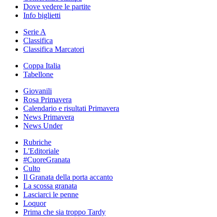
Dove vedere le partite
Info biglietti
Serie A
Classifica
Classifica Marcatori
Coppa Italia
Tabellone
Giovanili
Rosa Primavera
Calendario e risultati Primavera
News Primavera
News Under
Rubriche
L'Editoriale
#CuoreGranata
Culto
Il Granata della porta accanto
La scossa granata
Lasciarci le penne
Loquor
Prima che sia troppo Tardy