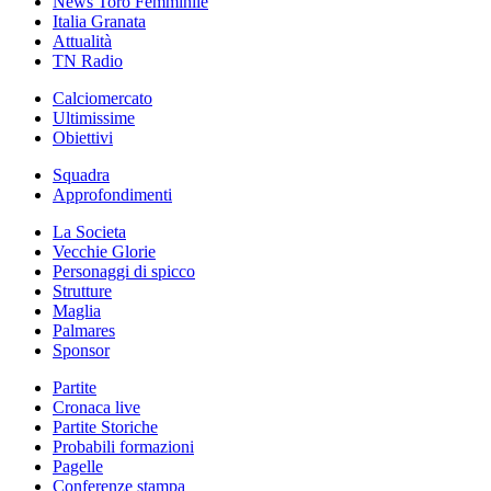
News Toro Femminile
Italia Granata
Attualità
TN Radio
Calciomercato
Ultimissime
Obiettivi
Squadra
Approfondimenti
La Societa
Vecchie Glorie
Personaggi di spicco
Strutture
Maglia
Palmares
Sponsor
Partite
Cronaca live
Partite Storiche
Probabili formazioni
Pagelle
Conferenze stampa