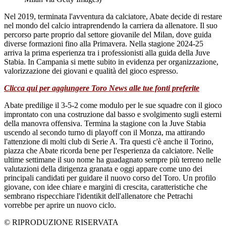
Nel 2019, terminata l'avventura da calciatore, Abate decide di restare
nel mondo del calcio intraprendendo la carriera da allenatore. Il suo
percorso parte proprio dal settore giovanile del Milan, dove guida
diverse formazioni fino alla Primavera. Nella stagione 2024-25
arriva la prima esperienza tra i professionisti alla guida della Juve
Stabia. In Campania si mette subito in evidenza per organizzazione,
valorizzazione dei giovani e qualità del gioco espresso.
Clicca qui per aggiungere Toro News alle tue fonti preferite
Abate predilige il 3-5-2 come modulo per le sue squadre con il gioco
improntato con una costruzione dal basso e svolgimento sugli esterni
della manovra offensiva. Termina la stagione con la Juve Stabia
uscendo al secondo turno di playoff con il Monza, ma attirando
l'attenzione di molti club di Serie A. Tra questi c'è anche il Torino,
piazza che Abate ricorda bene per l'esperienza da calciatore. Nelle
ultime settimane il suo nome ha guadagnato sempre più terreno nelle
valutazioni della dirigenza granata e oggi appare come uno dei
principali candidati per guidare il nuovo corso del Toro. Un profilo
giovane, con idee chiare e margini di crescita, caratteristiche che
sembrano rispecchiare l'identikit dell'allenatore che Petrachi
vorrebbe per aprire un nuovo ciclo.
© RIPRODUZIONE RISERVATA