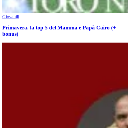
Giovanili
Primavera, la top 5 del Mamma e Papà Cairo (+
bonus)