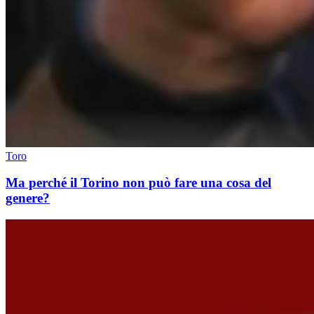
Toro
Ma perché il Torino non può fare una cosa del
genere?