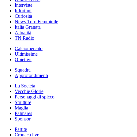
Interviste
Infortuni
Curiosità
News Toro Femminile
Italia Granata
Attualità
TN Radio
Calciomercato
Ultimissime
Obiettivi
Squadra
Approfondimenti
La Societa
Vecchie Glorie
Personaggi di spicco
Strutture
Maglia
Palmares
Sponsor
Partite
Cronaca live