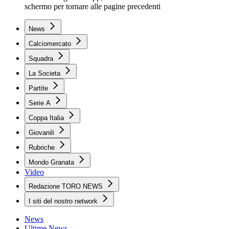
schermo per tornare alle pagine precedenti
News
Calciomercato
Squadra
La Societa
Partite
Serie A
Coppa Italia
Giovanili
Rubriche
Mondo Granata
Video
Redazione TORO NEWS
I siti del nostro network
News
Ultime News