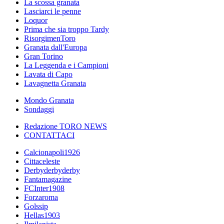
La scossa granata
Lasciarci le penne
Loquor
Prima che sia troppo Tardy
RisorgimenToro
Granata dall'Europa
Gran Torino
La Leggenda e i Campioni
Lavata di Capo
Lavagnetta Granata
Mondo Granata
Sondaggi
Redazione TORO NEWS
CONTATTACI
Calcionapoli1926
Cittaceleste
Derbyderbyderby
Fantamagazine
FCInter1908
Forzaroma
Golssip
Hellas1903