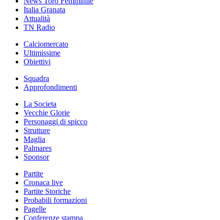
News Toro Femminile
Italia Granata
Attualità
TN Radio
Calciomercato
Ultimissime
Obiettivi
Squadra
Approfondimenti
La Societa
Vecchie Glorie
Personaggi di spicco
Strutture
Maglia
Palmares
Sponsor
Partite
Cronaca live
Partite Storiche
Probabili formazioni
Pagelle
Conferenze stampa