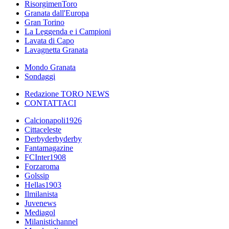
RisorgimenToro
Granata dall'Europa
Gran Torino
La Leggenda e i Campioni
Lavata di Capo
Lavagnetta Granata
Mondo Granata
Sondaggi
Redazione TORO NEWS
CONTATTACI
Calcionapoli1926
Cittaceleste
Derbyderbyderby
Fantamagazine
FCInter1908
Forzaroma
Golssip
Hellas1903
Ilmilanista
Juvenews
Mediagol
Milanistichannel