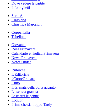
Dove vedere le partite
Info biglietti
Serie A
Classifica
Classifica Marcatori
Coppa Italia
Tabellone
Giovanili
Rosa Primavera
Calendario e risultati Primavera
News Primavera
News Under
Rubriche
L'Editoriale
#CuoreGranata
Culto
Il Granata della porta accanto
La scossa granata
Lasciarci le penne
Loquor
Prima che sia troppo Tardy