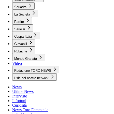
Squadra
La Societa
Partite
Serie A
Coppa Italia
Giovanili
Rubriche
Mondo Granata
Video
Redazione TORO NEWS
I siti del nostro network
News
Ultime News
Interviste
Infortuni
Curiosità
News Toro Femminile