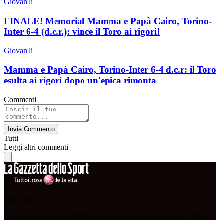
Giovanili
FINALE! Memorial Mamma e Papà Cairo, Torino-
Inter 6-4 (d.c.r.): vince il Toro ai rigori!
Giovanili
Mamma e Papà Cairo, Torino-Inter 6-4 d.c.r: il Toro
esulta ai rigori dopo un'epica rimonta
Commenti
Invia Commento
Tutti
Leggi altri commenti
Toro News
Il sito ToroNews.net di titolarità di Labcoop sc con sede in Torino,