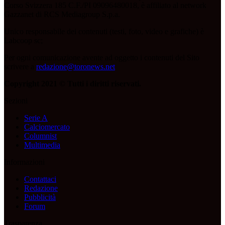
Corso Svizzera 185 C.F./PI 09096480018, è affiliato al network
Gazzanet di RCS Mediagroup S.p.a.
Unico responsabile dei contenuti (testi, foto, video e grafiche) è
Labcoop sc;
Per ogni comunicazione avente ad oggetto i contenuti del Sito
scrivere a
redazione@toronews.net
Copyright 2021 © Tutti i diritti riservati.
Sezioni
Serie A
Calciomercato
Columnist
Multimedia
Informazioni
Contattaci
Redazione
Pubblicità
Forum
Trasparenza