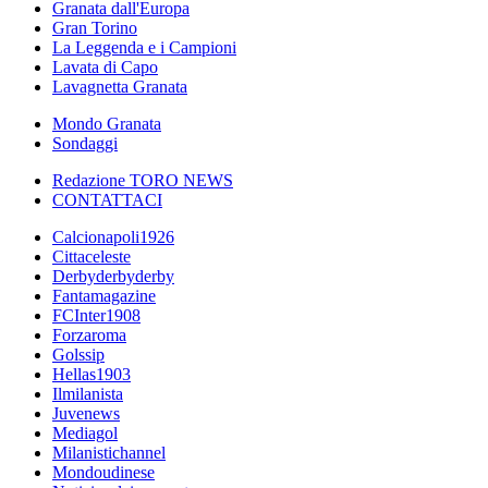
Granata dall'Europa
Gran Torino
La Leggenda e i Campioni
Lavata di Capo
Lavagnetta Granata
Mondo Granata
Sondaggi
Redazione TORO NEWS
CONTATTACI
Calcionapoli1926
Cittaceleste
Derbyderbyderby
Fantamagazine
FCInter1908
Forzaroma
Golssip
Hellas1903
Ilmilanista
Juvenews
Mediagol
Milanistichannel
Mondoudinese