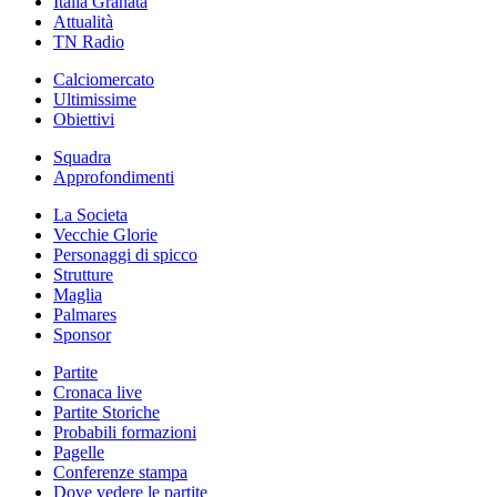
Italia Granata
Attualità
TN Radio
Calciomercato
Ultimissime
Obiettivi
Squadra
Approfondimenti
La Societa
Vecchie Glorie
Personaggi di spicco
Strutture
Maglia
Palmares
Sponsor
Partite
Cronaca live
Partite Storiche
Probabili formazioni
Pagelle
Conferenze stampa
Dove vedere le partite