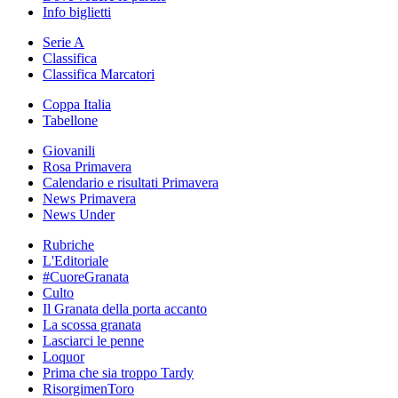
Info biglietti
Serie A
Classifica
Classifica Marcatori
Coppa Italia
Tabellone
Giovanili
Rosa Primavera
Calendario e risultati Primavera
News Primavera
News Under
Rubriche
L'Editoriale
#CuoreGranata
Culto
Il Granata della porta accanto
La scossa granata
Lasciarci le penne
Loquor
Prima che sia troppo Tardy
RisorgimenToro