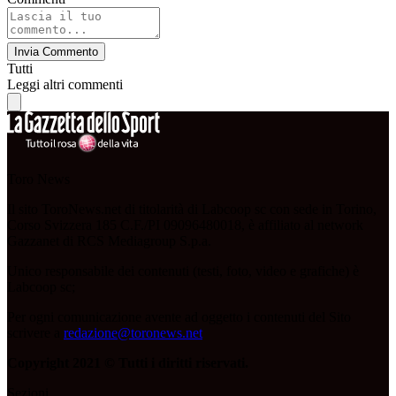
Invia Commento
Tutti
Leggi altri commenti
Toro News
Il sito ToroNews.net di titolarità di Labcoop sc con sede in Torino,
Corso Svizzera 185 C.F./PI 09096480018, è affiliato al network
Gazzanet di RCS Mediagroup S.p.a.
Unico responsabile dei contenuti (testi, foto, video e grafiche) è
Labcoop sc;
Per ogni comunicazione avente ad oggetto i contenuti del Sito
scrivere a
redazione@toronews.net
Copyright 2021 © Tutti i diritti riservati.
Sezioni