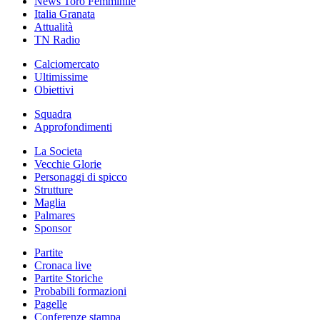
News Toro Femminile
Italia Granata
Attualità
TN Radio
Calciomercato
Ultimissime
Obiettivi
Squadra
Approfondimenti
La Societa
Vecchie Glorie
Personaggi di spicco
Strutture
Maglia
Palmares
Sponsor
Partite
Cronaca live
Partite Storiche
Probabili formazioni
Pagelle
Conferenze stampa