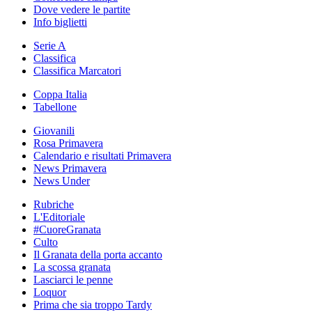
Dove vedere le partite
Info biglietti
Serie A
Classifica
Classifica Marcatori
Coppa Italia
Tabellone
Giovanili
Rosa Primavera
Calendario e risultati Primavera
News Primavera
News Under
Rubriche
L'Editoriale
#CuoreGranata
Culto
Il Granata della porta accanto
La scossa granata
Lasciarci le penne
Loquor
Prima che sia troppo Tardy