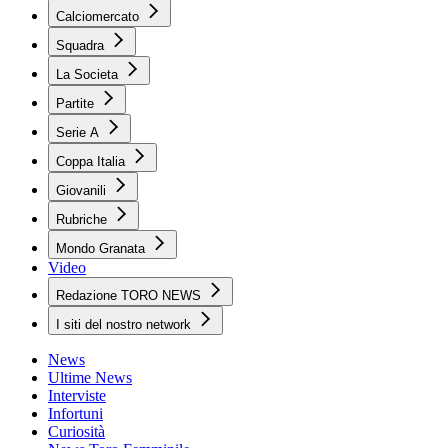
Calciomercato
Squadra
La Societa
Partite
Serie A
Coppa Italia
Giovanili
Rubriche
Mondo Granata
Video
Redazione TORO NEWS
I siti del nostro network
News
Ultime News
Interviste
Infortuni
Curiosità