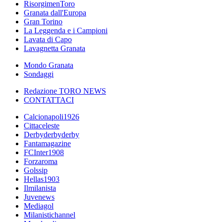
RisorgimenToro
Granata dall'Europa
Gran Torino
La Leggenda e i Campioni
Lavata di Capo
Lavagnetta Granata
Mondo Granata
Sondaggi
Redazione TORO NEWS
CONTATTACI
Calcionapoli1926
Cittaceleste
Derbyderbyderby
Fantamagazine
FCInter1908
Forzaroma
Golssip
Hellas1903
Ilmilanista
Juvenews
Mediagol
Milanistichannel