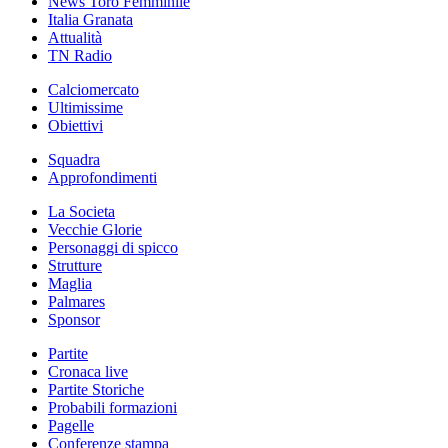
News Toro Femminile
Italia Granata
Attualità
TN Radio
Calciomercato
Ultimissime
Obiettivi
Squadra
Approfondimenti
La Societa
Vecchie Glorie
Personaggi di spicco
Strutture
Maglia
Palmares
Sponsor
Partite
Cronaca live
Partite Storiche
Probabili formazioni
Pagelle
Conferenze stampa