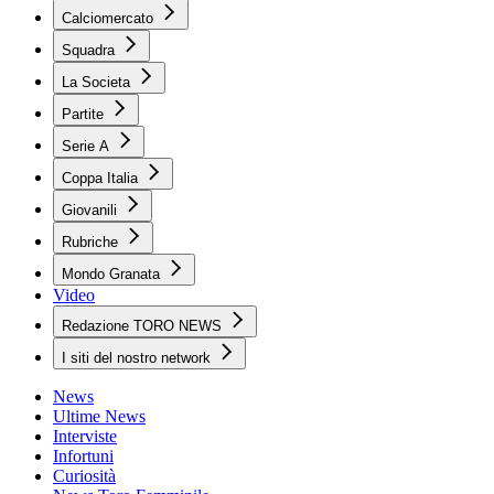
Calciomercato
Squadra
La Societa
Partite
Serie A
Coppa Italia
Giovanili
Rubriche
Mondo Granata
Video
Redazione TORO NEWS
I siti del nostro network
News
Ultime News
Interviste
Infortuni
Curiosità