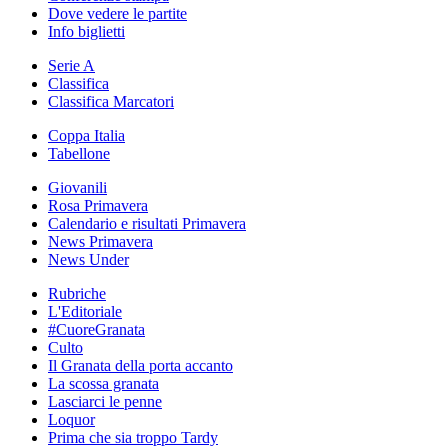
Dove vedere le partite
Info biglietti
Serie A
Classifica
Classifica Marcatori
Coppa Italia
Tabellone
Giovanili
Rosa Primavera
Calendario e risultati Primavera
News Primavera
News Under
Rubriche
L'Editoriale
#CuoreGranata
Culto
Il Granata della porta accanto
La scossa granata
Lasciarci le penne
Loquor
Prima che sia troppo Tardy