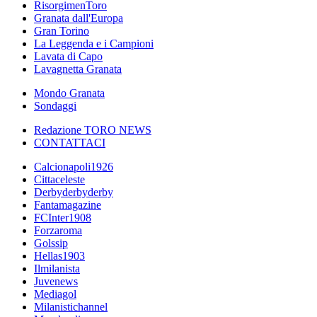
RisorgimenToro
Granata dall'Europa
Gran Torino
La Leggenda e i Campioni
Lavata di Capo
Lavagnetta Granata
Mondo Granata
Sondaggi
Redazione TORO NEWS
CONTATTACI
Calcionapoli1926
Cittaceleste
Derbyderbyderby
Fantamagazine
FCInter1908
Forzaroma
Golssip
Hellas1903
Ilmilanista
Juvenews
Mediagol
Milanistichannel