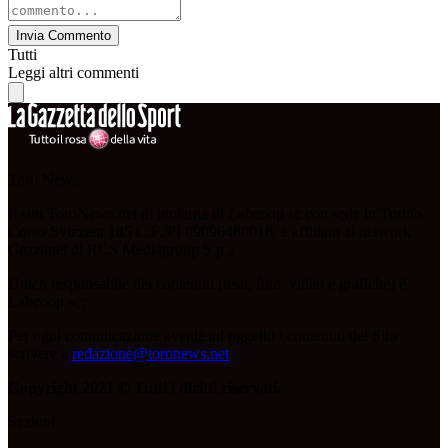
Invia Commento
Tutti
Leggi altri commenti
Toro News
Il sito ToroNews.net di titolarità di Labcoop sc con sede in Torino,
Corso Svizzera 185 C.F./PI 09096480018, è affiliato al network
Gazzanet di RCS Mediagroup S.p.a.
Unico responsabile dei contenuti (testi, foto, video e grafiche) è
Labcoop sc;
Per ogni comunicazione avente ad oggetto i contenuti del Sito
scrivere a
redazione@toronews.net
Copyright 2021 © Tutti i diritti riservati.
Sezioni