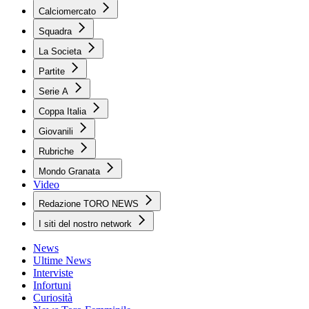
Calciomercato
Squadra
La Societa
Partite
Serie A
Coppa Italia
Giovanili
Rubriche
Mondo Granata
Video
Redazione TORO NEWS
I siti del nostro network
News
Ultime News
Interviste
Infortuni
Curiosità