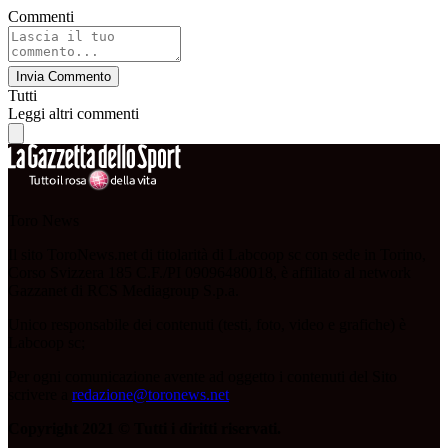
Commenti
Invia Commento
Tutti
Leggi altri commenti
Toro News
Il sito ToroNews.net di titolarità di Labcoop sc con sede in Torino,
Corso Svizzera 185 C.F./PI 09096480018, è affiliato al network
Gazzanet di RCS Mediagroup S.p.a.
Unico responsabile dei contenuti (testi, foto, video e grafiche) è
Labcoop sc;
Per ogni comunicazione avente ad oggetto i contenuti del Sito
scrivere a
redazione@toronews.net
Copyright 2021 © Tutti i diritti riservati.