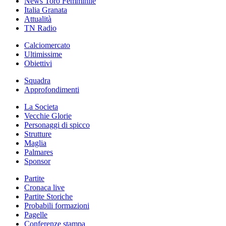
News Toro Femminile
Italia Granata
Attualità
TN Radio
Calciomercato
Ultimissime
Obiettivi
Squadra
Approfondimenti
La Societa
Vecchie Glorie
Personaggi di spicco
Strutture
Maglia
Palmares
Sponsor
Partite
Cronaca live
Partite Storiche
Probabili formazioni
Pagelle
Conferenze stampa