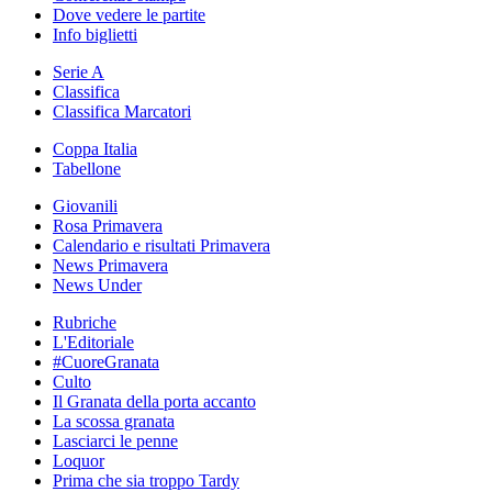
Dove vedere le partite
Info biglietti
Serie A
Classifica
Classifica Marcatori
Coppa Italia
Tabellone
Giovanili
Rosa Primavera
Calendario e risultati Primavera
News Primavera
News Under
Rubriche
L'Editoriale
#CuoreGranata
Culto
Il Granata della porta accanto
La scossa granata
Lasciarci le penne
Loquor
Prima che sia troppo Tardy