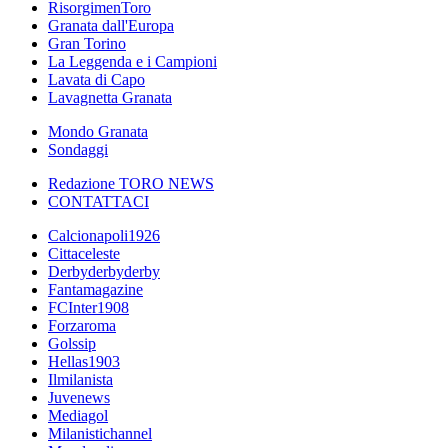
RisorgimenToro
Granata dall'Europa
Gran Torino
La Leggenda e i Campioni
Lavata di Capo
Lavagnetta Granata
Mondo Granata
Sondaggi
Redazione TORO NEWS
CONTATTACI
Calcionapoli1926
Cittaceleste
Derbyderbyderby
Fantamagazine
FCInter1908
Forzaroma
Golssip
Hellas1903
Ilmilanista
Juvenews
Mediagol
Milanistichannel