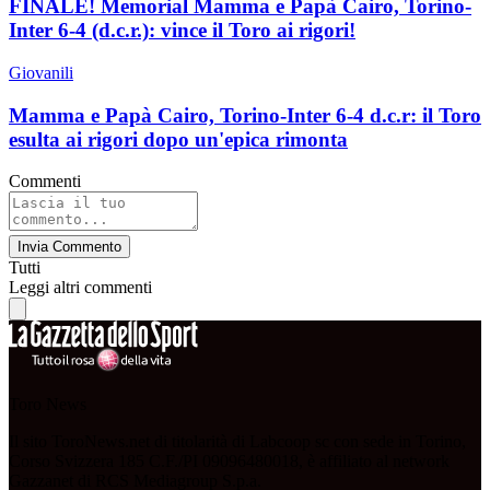
FINALE! Memorial Mamma e Papà Cairo, Torino-
Inter 6-4 (d.c.r.): vince il Toro ai rigori!
Giovanili
Mamma e Papà Cairo, Torino-Inter 6-4 d.c.r: il Toro
esulta ai rigori dopo un'epica rimonta
Commenti
Invia Commento
Tutti
Leggi altri commenti
Toro News
Il sito ToroNews.net di titolarità di Labcoop sc con sede in Torino,
Corso Svizzera 185 C.F./PI 09096480018, è affiliato al network
Gazzanet di RCS Mediagroup S.p.a.