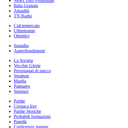
News Toro Femminile
Italia Granata
Attualità
TN Radio
Calciomercato
Ultimissime
Obiettivi
Squadra
Approfondimenti
La Societa
Vecchie Glorie
Personaggi di spicco
Strutture
Maglia
Palmares
Sponsor
Partite
Cronaca live
Partite Storiche
Probabili formazioni
Pagelle
Conferenze stampa