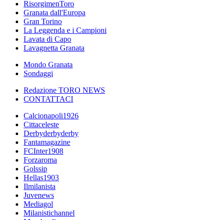
RisorgimenToro
Granata dall'Europa
Gran Torino
La Leggenda e i Campioni
Lavata di Capo
Lavagnetta Granata
Mondo Granata
Sondaggi
Redazione TORO NEWS
CONTATTACI
Calcionapoli1926
Cittaceleste
Derbyderbyderby
Fantamagazine
FCInter1908
Forzaroma
Golssip
Hellas1903
Ilmilanista
Juvenews
Mediagol
Milanistichannel