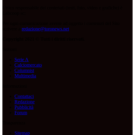
Unico responsabile dei contenuti (testi, foto, video e grafiche) è
Labcoop sc;
Per ogni comunicazione avente ad oggetto i contenuti del Sito
scrivere a
redazione@toronews.net
Copyright 2021 © Tutti i diritti riservati.
Sezioni
Serie A
Calciomercato
Columnist
Multimedia
Informazioni
Contattaci
Redazione
Pubblicità
Forum
Trasparenza
Sitemap