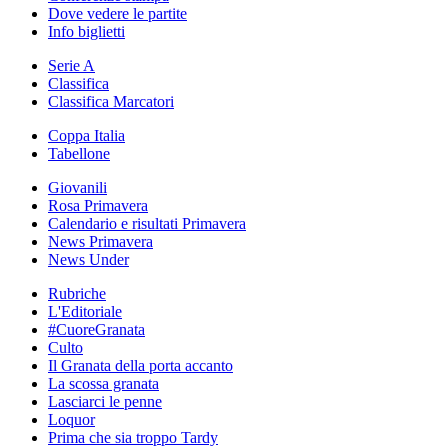
Dove vedere le partite
Info biglietti
Serie A
Classifica
Classifica Marcatori
Coppa Italia
Tabellone
Giovanili
Rosa Primavera
Calendario e risultati Primavera
News Primavera
News Under
Rubriche
L'Editoriale
#CuoreGranata
Culto
Il Granata della porta accanto
La scossa granata
Lasciarci le penne
Loquor
Prima che sia troppo Tardy