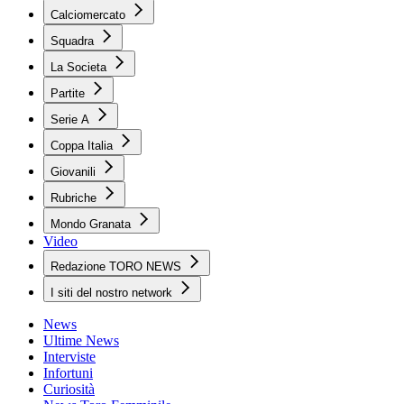
Calciomercato
Squadra
La Societa
Partite
Serie A
Coppa Italia
Giovanili
Rubriche
Mondo Granata
Video
Redazione TORO NEWS
I siti del nostro network
News
Ultime News
Interviste
Infortuni
Curiosità