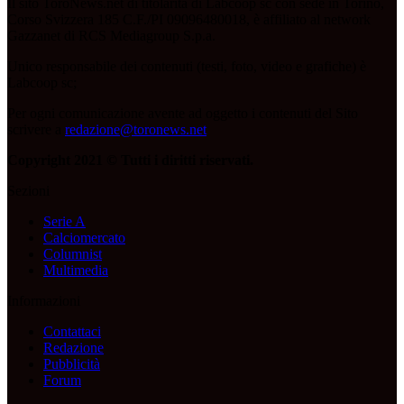
Il sito ToroNews.net di titolarità di Labcoop sc con sede in Torino,
Corso Svizzera 185 C.F./PI 09096480018, è affiliato al network
Gazzanet di RCS Mediagroup S.p.a.
Unico responsabile dei contenuti (testi, foto, video e grafiche) è
Labcoop sc;
Per ogni comunicazione avente ad oggetto i contenuti del Sito
scrivere a
redazione@toronews.net
Copyright 2021 © Tutti i diritti riservati.
Sezioni
Serie A
Calciomercato
Columnist
Multimedia
Informazioni
Contattaci
Redazione
Pubblicità
Forum