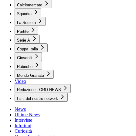
Calciomercato
Squadra
La Societa
Partite
Serie A
Coppa Italia
Giovanili
Rubriche
Mondo Granata
Video
Redazione TORO NEWS
I siti del nostro network
News
Ultime News
Interviste
Infortuni
Curiosità