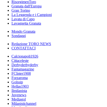
RisorgimenToro
Granata dall'Europa
Gran Torino
La Leggenda e i Campioni
Lavata di Capo
Lavagnetta Granata
Mondo Granata
Sondaggi
Redazione TORO NEWS
CONTATTACI
Calcionapoli1926
Cittaceleste
Derbyderbyderby
Fantamagazine
FCInter1908
Forzaroma
Golssip
Hellas1903
Ilmilanista
Juvenews
Mediagol
Milanistichannel