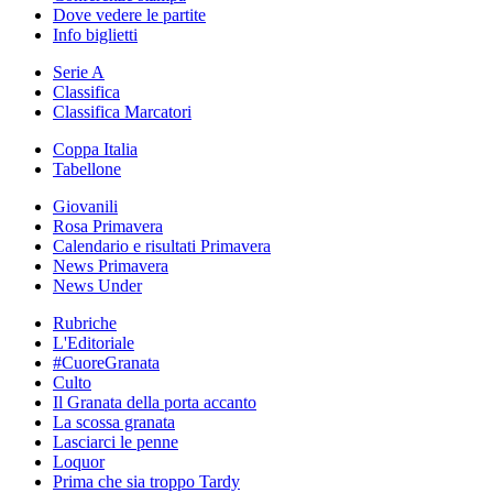
Dove vedere le partite
Info biglietti
Serie A
Classifica
Classifica Marcatori
Coppa Italia
Tabellone
Giovanili
Rosa Primavera
Calendario e risultati Primavera
News Primavera
News Under
Rubriche
L'Editoriale
#CuoreGranata
Culto
Il Granata della porta accanto
La scossa granata
Lasciarci le penne
Loquor
Prima che sia troppo Tardy