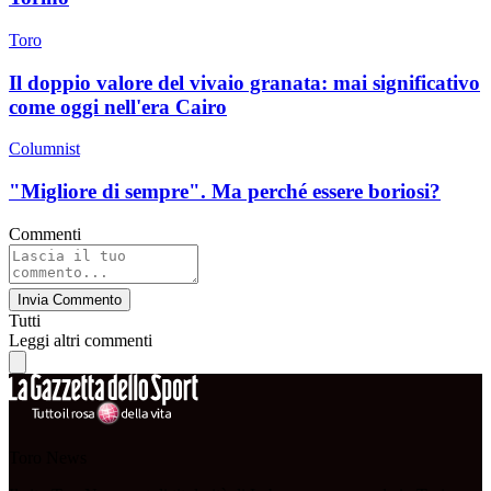
Toro
Il doppio valore del vivaio granata: mai significativo
come oggi nell'era Cairo
Columnist
"Migliore di sempre". Ma perché essere boriosi?
Commenti
Invia Commento
Tutti
Leggi altri commenti
Toro News