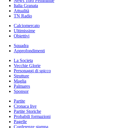
News Toro Femminile
Italia Granata
Attualità
TN Radio
Calciomercato
Ultimissime
Obiettivi
Squadra
Approfondimenti
La Societa
Vecchie Glorie
Personaggi di spicco
Strutture
Maglia
Palmares
Sponsor
Partite
Cronaca live
Partite Storiche
Probabili formazioni
Pagelle
Conferenze stampa