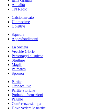
Italia Granata
Attualità
TN Radio
Calciomercato
Ultimissime
Obiettivi
Squadra
Approfondimenti
La Societa
Vecchie Glorie
Personaggi di spicco
Strutture
Maglia
Palmares
Sponsor
Partite
Cronaca live
Partite Storiche
Probabili formazioni
Pagelle
Conferenze stampa
Dove vedere le partite