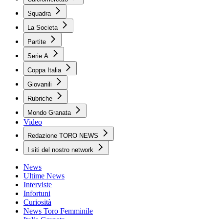
Squadra
La Societa
Partite
Serie A
Coppa Italia
Giovanili
Rubriche
Mondo Granata
Video
Redazione TORO NEWS
I siti del nostro network
News
Ultime News
Interviste
Infortuni
Curiosità
News Toro Femminile