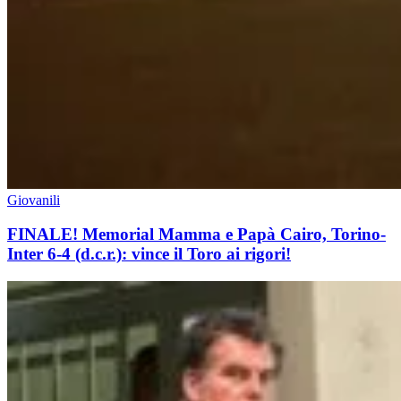
Giovanili
FINALE! Memorial Mamma e Papà Cairo, Torino-
Inter 6-4 (d.c.r.): vince il Toro ai rigori!