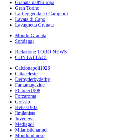
Granata dall'Europa
Gran Torino
La Leggenda e i Campioni
Lavata di Capo
Lavagnetta Granata
Mondo Granata
Sondaggi
Redazione TORO NEWS
CONTATTACI
Calcionapoli1926
Cittaceleste
Derbyderbyderby
Fantamagazine
FCInter1908
Forzaroma
Golssip
Hellas1903
Ilmilanista
Juvenews
Mediagol
Milanistichannel
Mondoudinese