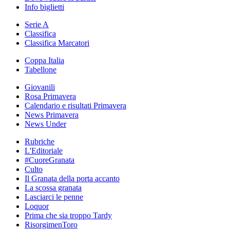
Info biglietti
Serie A
Classifica
Classifica Marcatori
Coppa Italia
Tabellone
Giovanili
Rosa Primavera
Calendario e risultati Primavera
News Primavera
News Under
Rubriche
L'Editoriale
#CuoreGranata
Culto
Il Granata della porta accanto
La scossa granata
Lasciarci le penne
Loquor
Prima che sia troppo Tardy
RisorgimenToro