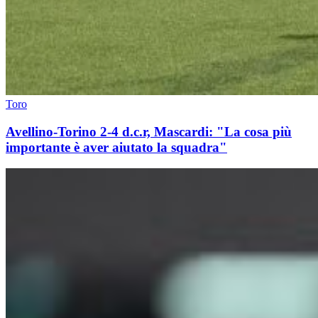
Toro
Avellino-Torino 2-4 d.c.r, Mascardi: "La cosa più
importante è aver aiutato la squadra"