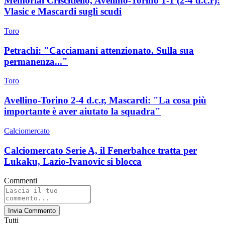
Memorial Criscitiello, Avellino-Torino 1-1 (2-4 d.c.r):
Vlasic e Mascardi sugli scudi
Toro
Petrachi: "Cacciamani attenzionato. Sulla sua
permanenza..."
Toro
Avellino-Torino 2-4 d.c.r, Mascardi: "La cosa più
importante è aver aiutato la squadra"
Calciomercato
Calciomercato Serie A, il Fenerbahce tratta per
Lukaku, Lazio-Ivanovic si blocca
Commenti
Invia Commento
Tutti