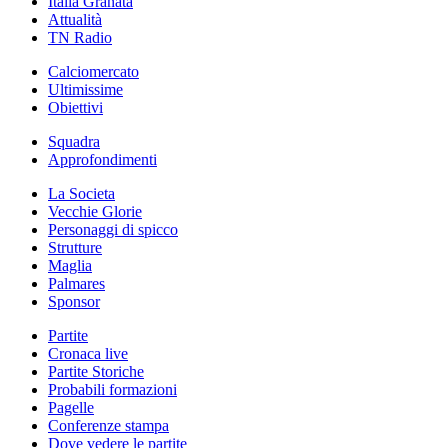
Italia Granata
Attualità
TN Radio
Calciomercato
Ultimissime
Obiettivi
Squadra
Approfondimenti
La Societa
Vecchie Glorie
Personaggi di spicco
Strutture
Maglia
Palmares
Sponsor
Partite
Cronaca live
Partite Storiche
Probabili formazioni
Pagelle
Conferenze stampa
Dove vedere le partite