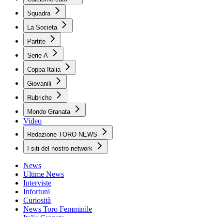
Squadra
La Societa
Partite
Serie A
Coppa Italia
Giovanili
Rubriche
Mondo Granata
Video
Redazione TORO NEWS
I siti del nostro network
News
Ultime News
Interviste
Infortuni
Curiosità
News Toro Femminile