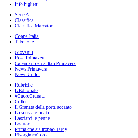
Info biglietti
Serie A
Classifica
Classifica Marcatori
Coppa Italia
Tabellone
Giovanili
Rosa Primavera
Calendario e risultati Primavera
News Primavera
News Under
Rubriche
L'Editoriale
#CuoreGranata
Culto
Il Granata della porta accanto
La scossa granata
Lasciarci le penne
Loquor
Prima che sia troppo Tardy
RisorgimenToro