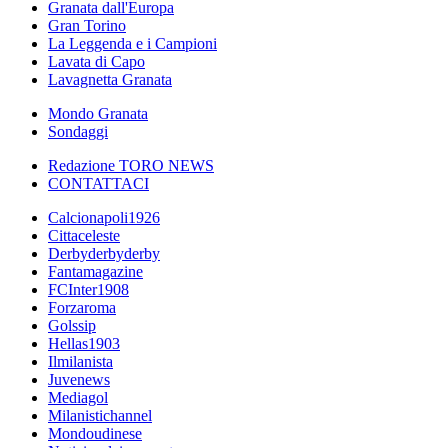
Granata dall'Europa
Gran Torino
La Leggenda e i Campioni
Lavata di Capo
Lavagnetta Granata
Mondo Granata
Sondaggi
Redazione TORO NEWS
CONTATTACI
Calcionapoli1926
Cittaceleste
Derbyderbyderby
Fantamagazine
FCInter1908
Forzaroma
Golssip
Hellas1903
Ilmilanista
Juvenews
Mediagol
Milanistichannel
Mondoudinese