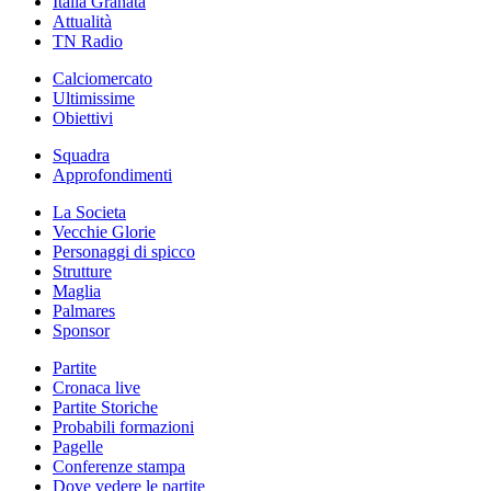
Italia Granata
Attualità
TN Radio
Calciomercato
Ultimissime
Obiettivi
Squadra
Approfondimenti
La Societa
Vecchie Glorie
Personaggi di spicco
Strutture
Maglia
Palmares
Sponsor
Partite
Cronaca live
Partite Storiche
Probabili formazioni
Pagelle
Conferenze stampa
Dove vedere le partite