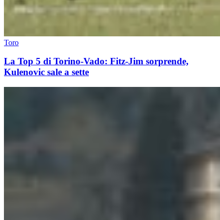
Toro
La Top 5 di Torino-Vado: Fitz-Jim sorprende,
Kulenovic sale a sette