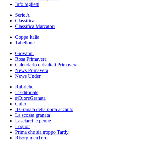
Info biglietti
Serie A
Classifica
Classifica Marcatori
Coppa Italia
Tabellone
Giovanili
Rosa Primavera
Calendario e risultati Primavera
News Primavera
News Under
Rubriche
L'Editoriale
#CuoreGranata
Culto
Il Granata della porta accanto
La scossa granata
Lasciarci le penne
Loquor
Prima che sia troppo Tardy
RisorgimenToro