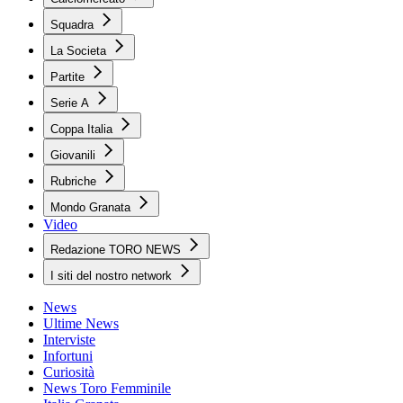
Squadra
La Societa
Partite
Serie A
Coppa Italia
Giovanili
Rubriche
Mondo Granata
Video
Redazione TORO NEWS
I siti del nostro network
News
Ultime News
Interviste
Infortuni
Curiosità
News Toro Femminile