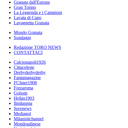
Granata dall'Europa
Gran Torino
La Leggenda e i Campioni
Lavata di Capo
Lavagnetta Granata
Mondo Granata
Sondaggi
Redazione TORO NEWS
CONTATTACI
Calcionapoli1926
Cittaceleste
Derbyderbyderby
Fantamagazine
FCInter1908
Forzaroma
Golssip
Hellas1903
Ilmilanista
Juvenews
Mediagol
Milanistichannel
Mondoudinese