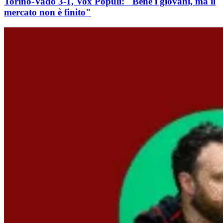
Torino-Vado 3-1, Vox Populi: "Bene i giovani, ma il
mercato non è finito"