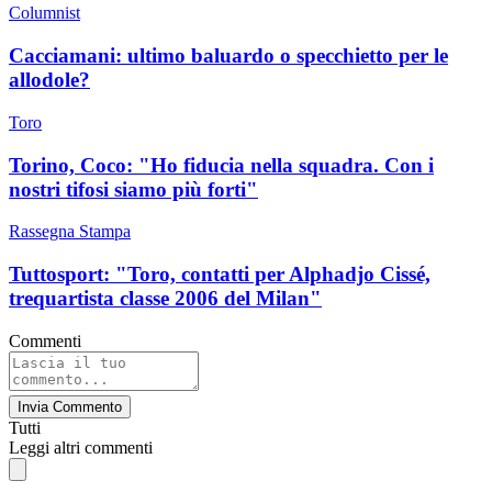
Columnist
Cacciamani: ultimo baluardo o specchietto per le
allodole?
Toro
Torino, Coco: "Ho fiducia nella squadra. Con i
nostri tifosi siamo più forti"
Rassegna Stampa
Tuttosport: "Toro, contatti per Alphadjo Cissé,
trequartista classe 2006 del Milan"
Commenti
Invia Commento
Tutti
Leggi altri commenti