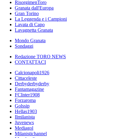
RisorgimenToro
Granata dall'Europa
Gran Torino
La Leggenda e i Campioni
Lavata di Capo
Lavagnetta Granata
Mondo Granata
Sondaggi
Redazione TORO NEWS
CONTATTACI
Calcionapoli1926
Cittaceleste
Derbyderbyderby
Fantamagazine
FCInter1908
Forzaroma
Golssip
Hellas1903
Ilmilanista
Juvenews
Mediagol
Milanistichannel