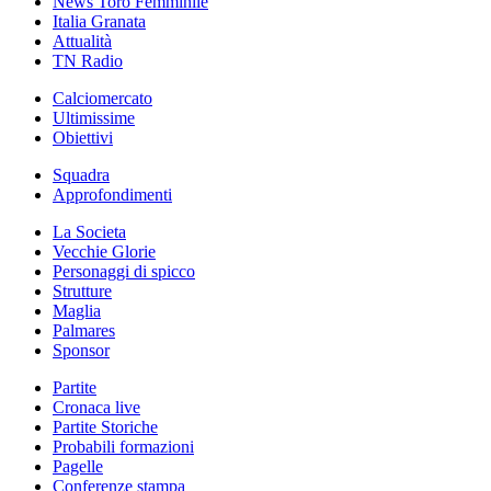
News Toro Femminile
Italia Granata
Attualità
TN Radio
Calciomercato
Ultimissime
Obiettivi
Squadra
Approfondimenti
La Societa
Vecchie Glorie
Personaggi di spicco
Strutture
Maglia
Palmares
Sponsor
Partite
Cronaca live
Partite Storiche
Probabili formazioni
Pagelle
Conferenze stampa