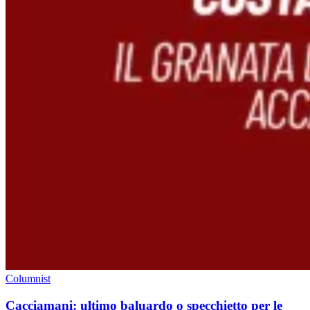
Columnist
Cacciamani: ultimo baluardo o specchietto per le