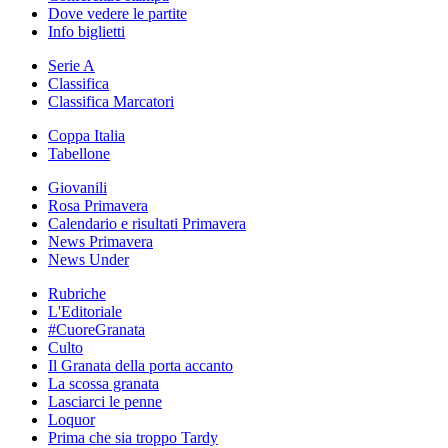
Dove vedere le partite
Info biglietti
Serie A
Classifica
Classifica Marcatori
Coppa Italia
Tabellone
Giovanili
Rosa Primavera
Calendario e risultati Primavera
News Primavera
News Under
Rubriche
L'Editoriale
#CuoreGranata
Culto
Il Granata della porta accanto
La scossa granata
Lasciarci le penne
Loquor
Prima che sia troppo Tardy