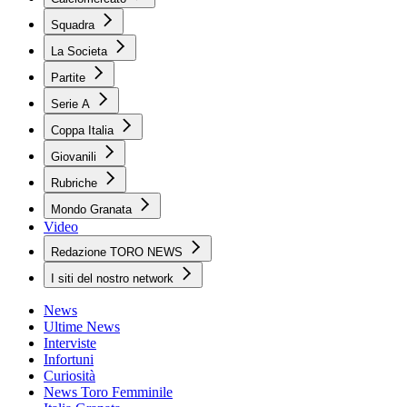
Squadra
La Societa
Partite
Serie A
Coppa Italia
Giovanili
Rubriche
Mondo Granata
Video
Redazione TORO NEWS
I siti del nostro network
News
Ultime News
Interviste
Infortuni
Curiosità
News Toro Femminile