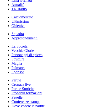
Italia Granata
Attualità
TN Radio
Calciomercato
Ultimissime
Obiettivi
Squadra
Approfondimenti
La Societa
Vecchie Glorie
Personaggi di spicco
Strutture
Maglia
Palmares
Sponsor
Partite
Cronaca live
Partite Storiche
Probabili formazioni
Pagelle
Conferenze stampa
Dove vedere le partite