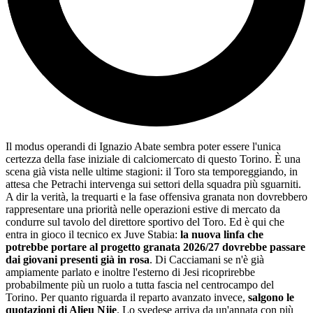
Il modus operandi di Ignazio Abate sembra poter essere l'unica
certezza della fase iniziale di calciomercato di questo Torino. È una
scena già vista nelle ultime stagioni: il Toro sta temporeggiando, in
attesa che Petrachi intervenga sui settori della squadra più sguarniti.
A dir la verità, la trequarti e la fase offensiva granata non dovrebbero
rappresentare una priorità nelle operazioni estive di mercato da
condurre sul tavolo del direttore sportivo del Toro. Ed è qui che
entra in gioco il tecnico ex Juve Stabia:
la nuova linfa che
potrebbe portare al progetto granata 2026/27 dovrebbe passare
dai giovani presenti già in rosa
. Di Cacciamani se n'è già
ampiamente parlato e inoltre l'esterno di Jesi ricoprirebbe
probabilmente più un ruolo a tutta fascia nel centrocampo del
Torino. Per quanto riguarda il reparto avanzato invece,
salgono le
quotazioni di Alieu Njie
. Lo svedese arriva da un'annata con più