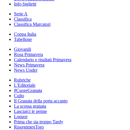
Info biglietti
Serie A
Classifica
Classifica Marcatori
Coppa Italia
Tabellone
Giovanili
Rosa Primavera
Calendario e risultati Primavera
News Primavera
News Under
Rubriche
L'Editoriale
#CuoreGranata
Culto
Il Granata della porta accanto
La scossa granata
Lasciarci le penne
Loquor
Prima che sia troppo Tardy
RisorgimenToro