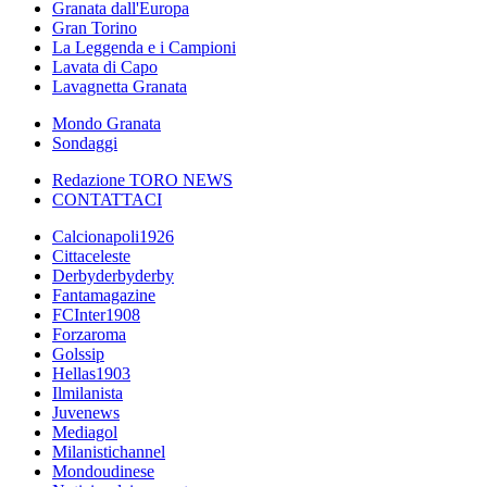
Granata dall'Europa
Gran Torino
La Leggenda e i Campioni
Lavata di Capo
Lavagnetta Granata
Mondo Granata
Sondaggi
Redazione TORO NEWS
CONTATTACI
Calcionapoli1926
Cittaceleste
Derbyderbyderby
Fantamagazine
FCInter1908
Forzaroma
Golssip
Hellas1903
Ilmilanista
Juvenews
Mediagol
Milanistichannel
Mondoudinese