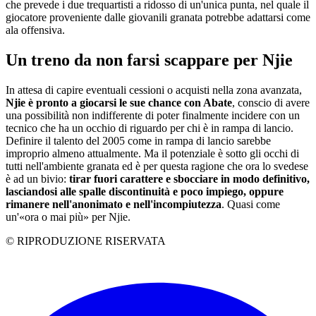
che prevede i due trequartisti a ridosso di un'unica punta, nel quale il
giocatore proveniente dalle giovanili granata potrebbe adattarsi come
ala offensiva.
Un treno da non farsi scappare per Njie
In attesa di capire eventuali cessioni o acquisti nella zona avanzata,
Njie è pronto a giocarsi le sue chance con Abate
, conscio di avere
una possibilità non indifferente di poter finalmente incidere con un
tecnico che ha un occhio di riguardo per chi è in rampa di lancio.
Definire il talento del 2005 come in rampa di lancio sarebbe
improprio almeno attualmente. Ma il potenziale è sotto gli occhi di
tutti nell'ambiente granata ed è per questa ragione che ora lo svedese
è ad un bivio:
tirar fuori carattere e sbocciare in modo definitivo,
lasciandosi alle spalle discontinuità e poco impiego, oppure
rimanere nell'anonimato e nell'incompiutezza
. Quasi come
un'«ora o mai più» per Njie.
© RIPRODUZIONE RISERVATA