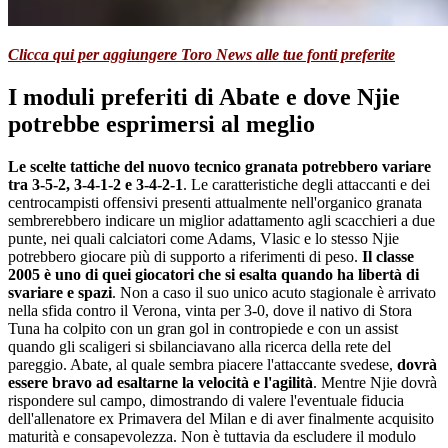
Clicca qui per aggiungere Toro News alle tue fonti preferite
I moduli preferiti di Abate e dove Njie
potrebbe esprimersi al meglio
Le scelte tattiche del nuovo tecnico granata potrebbero variare
tra 3-5-2, 3-4-1-2 e 3-4-2-1
. Le caratteristiche degli attaccanti e dei
centrocampisti offensivi presenti attualmente nell'organico granata
sembrerebbero indicare un miglior adattamento agli scacchieri a due
punte, nei quali calciatori come Adams, Vlasic e lo stesso Njie
potrebbero giocare più di supporto a riferimenti di peso.
Il classe
2005 è uno di quei giocatori che si esalta quando ha libertà di
svariare e spazi
. Non a caso il suo unico acuto stagionale è arrivato
nella sfida contro il Verona, vinta per 3-0, dove il nativo di Stora
Tuna ha colpito con un gran gol in contropiede e con un assist
quando gli scaligeri si sbilanciavano alla ricerca della rete del
pareggio. Abate, al quale sembra piacere l'attaccante svedese,
dovrà
essere bravo ad esaltarne la velocità e l'agilità
. Mentre Njie dovrà
rispondere sul campo, dimostrando di valere l'eventuale fiducia
dell'allenatore ex Primavera del Milan e di aver finalmente acquisito
maturità e consapevolezza. Non è tuttavia da escludere il modulo