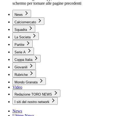
schermo per tornare alle pagine precedenti
News
Calciomercato
Squadra
La Societa
Partite
Serie A
Coppa Italia
Giovanili
Rubriche
Mondo Granata
Video
Redazione TORO NEWS
I siti del nostro network
News
Ultime News