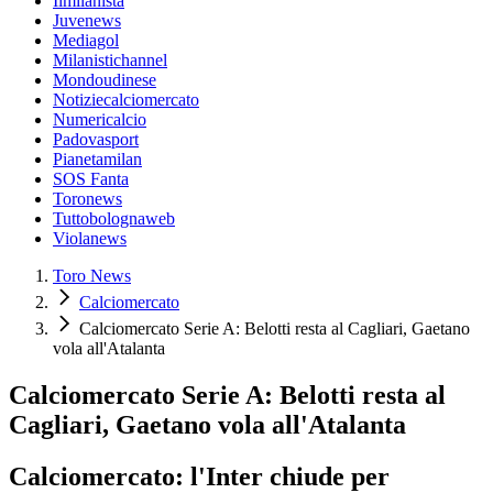
Ilmilanista
Juvenews
Mediagol
Milanistichannel
Mondoudinese
Notiziecalciomercato
Numericalcio
Padovasport
Pianetamilan
SOS Fanta
Toronews
Tuttobolognaweb
Violanews
Toro News
Calciomercato
Calciomercato Serie A: Belotti resta al Cagliari, Gaetano
vola all'Atalanta
Calciomercato Serie A: Belotti resta al
Cagliari, Gaetano vola all'Atalanta
Calciomercato: l'Inter chiude per