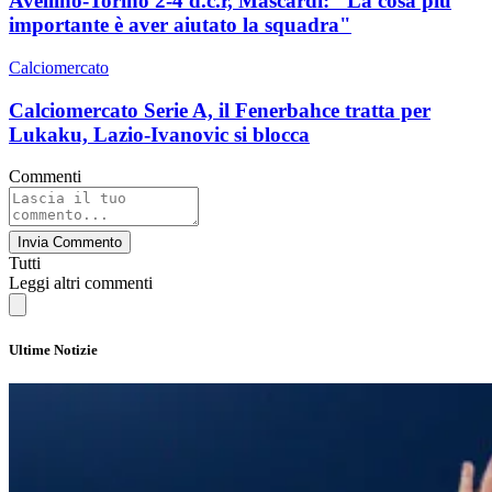
Avellino-Torino 2-4 d.c.r, Mascardi: "La cosa più
importante è aver aiutato la squadra"
Calciomercato
Calciomercato Serie A, il Fenerbahce tratta per
Lukaku, Lazio-Ivanovic si blocca
Commenti
Invia Commento
Tutti
Leggi altri commenti
Ultime Notizie