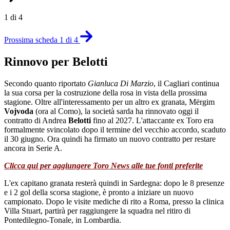
1 di 4
Prossima scheda 1 di 4
Rinnovo per Belotti
Secondo quanto riportato
Gianluca Di Marzio
, il Cagliari continua
la sua corsa per la costruzione della rosa in vista della prossima
stagione. Oltre all'interessamento per un altro ex granata, Mërgim
Vojvoda
(ora al Como), la società sarda ha rinnovato oggi il
contratto di Andrea
Belotti
fino al 2027. L'attaccante ex Toro era
formalmente svincolato dopo il termine del vecchio accordo, scaduto
il 30 giugno. Ora quindi ha firmato un nuovo contratto per restare
ancora in Serie A.
Clicca qui per aggiungere Toro News alle tue fonti preferite
L'ex capitano granata resterà quindi in Sardegna: dopo le 8 presenze
e i 2 gol della scorsa stagione, è pronto a iniziare un nuovo
campionato. Dopo le visite mediche di rito a Roma, presso la clinica
Villa Stuart, partirà per raggiungere la squadra nel ritiro di
Pontedilegno-Tonale, in Lombardia.