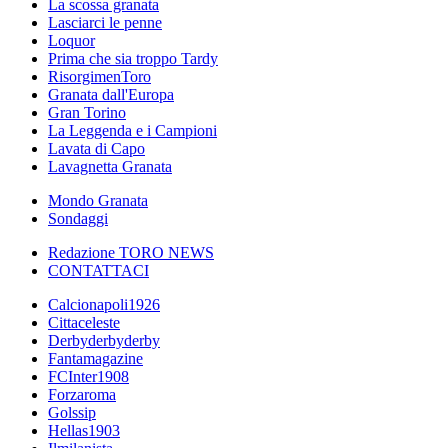
La scossa granata
Lasciarci le penne
Loquor
Prima che sia troppo Tardy
RisorgimenToro
Granata dall'Europa
Gran Torino
La Leggenda e i Campioni
Lavata di Capo
Lavagnetta Granata
Mondo Granata
Sondaggi
Redazione TORO NEWS
CONTATTACI
Calcionapoli1926
Cittaceleste
Derbyderbyderby
Fantamagazine
FCInter1908
Forzaroma
Golssip
Hellas1903