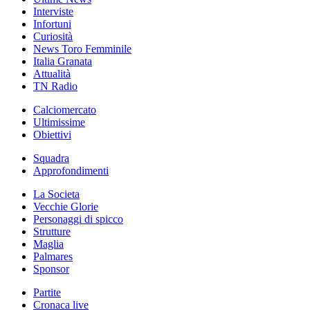
Interviste
Infortuni
Curiosità
News Toro Femminile
Italia Granata
Attualità
TN Radio
Calciomercato
Ultimissime
Obiettivi
Squadra
Approfondimenti
La Societa
Vecchie Glorie
Personaggi di spicco
Strutture
Maglia
Palmares
Sponsor
Partite
Cronaca live