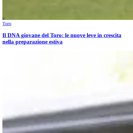
Toro
Il DNA giovane del Toro: le nuove leve in crescita
nella preparazione estiva