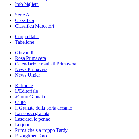
Info biglietti
Serie A
Classifica
Classifica Marcatori
Coppa Italia
Tabellone
Giovanili
Rosa Primavera
Calendario e risultati Primavera
News Primavera
News Under
Rubriche
L'Editoriale
#CuoreGranata
Culto
Il Granata della porta accanto
La scossa granata
Lasciarci le penne
Loquor
Prima che sia troppo Tardy
RisorgimenToro