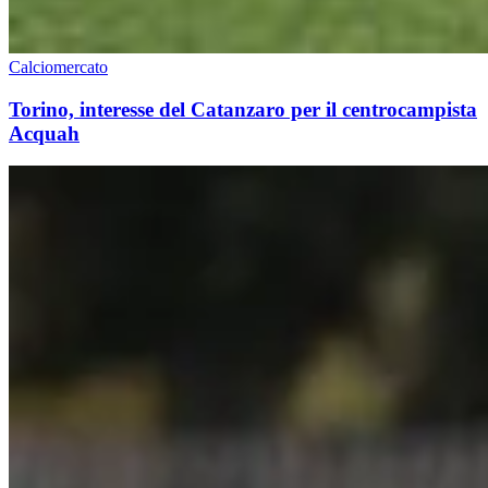
Calciomercato
Torino, interesse del Catanzaro per il centrocampista
Acquah