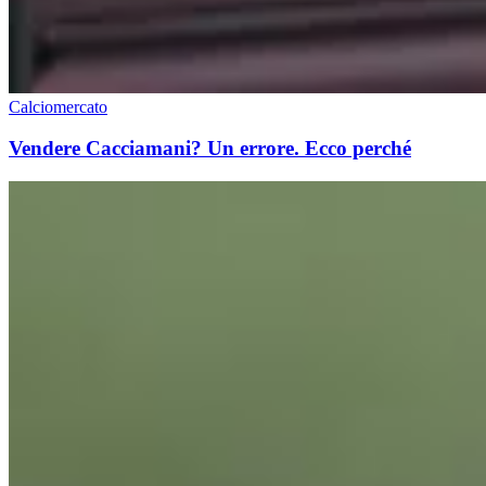
Calciomercato
Vendere Cacciamani? Un errore. Ecco perché