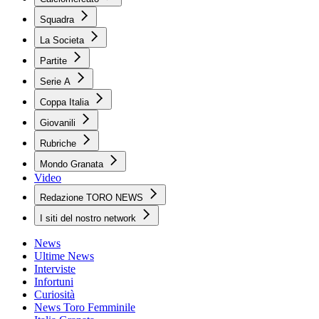
Squadra
La Societa
Partite
Serie A
Coppa Italia
Giovanili
Rubriche
Mondo Granata
Video
Redazione TORO NEWS
I siti del nostro network
News
Ultime News
Interviste
Infortuni
Curiosità
News Toro Femminile