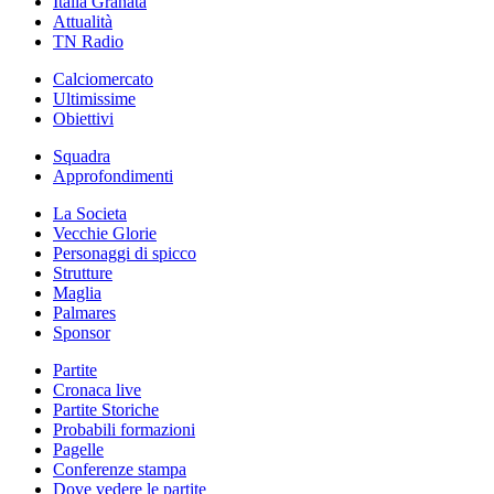
Italia Granata
Attualità
TN Radio
Calciomercato
Ultimissime
Obiettivi
Squadra
Approfondimenti
La Societa
Vecchie Glorie
Personaggi di spicco
Strutture
Maglia
Palmares
Sponsor
Partite
Cronaca live
Partite Storiche
Probabili formazioni
Pagelle
Conferenze stampa
Dove vedere le partite