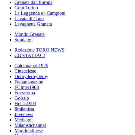
Granata dall'Europa
Gran Torino
La Leggenda e i Campioni
Lavata di Capo
Lavagnetta Granata
Mondo Granata
Sondaggi
Redazione TORO NEWS
CONTATTACI
Calcionapoli1926
Cittaceleste
Derbyderbyderby
Fantamagazine
FCInter1908
Forzaroma
Golssip
Hellas1903
Ilmilanista
Juvenews
Mediagol
Milanistichannel
Mondoudinese