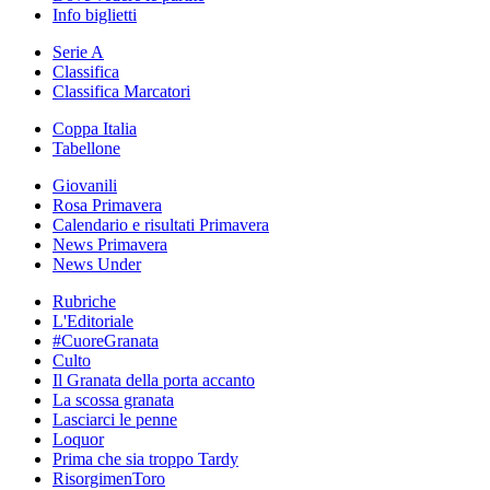
Info biglietti
Serie A
Classifica
Classifica Marcatori
Coppa Italia
Tabellone
Giovanili
Rosa Primavera
Calendario e risultati Primavera
News Primavera
News Under
Rubriche
L'Editoriale
#CuoreGranata
Culto
Il Granata della porta accanto
La scossa granata
Lasciarci le penne
Loquor
Prima che sia troppo Tardy
RisorgimenToro