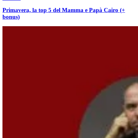
Primavera, la top 5 del Mamma e Papà Cairo (+
bonus)