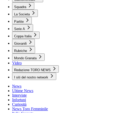
Squadra
La Societa
Partite
Serie A
Coppa Italia
Giovanili
Rubriche
Mondo Granata
Video
Redazione TORO NEWS
I siti del nostro network
News
Ultime News
Interviste
Infortuni
Curiosità
News Toro Femminile