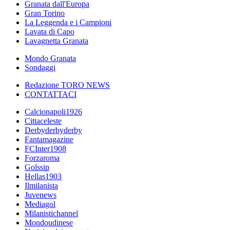
Granata dall'Europa
Gran Torino
La Leggenda e i Campioni
Lavata di Capo
Lavagnetta Granata
Mondo Granata
Sondaggi
Redazione TORO NEWS
CONTATTACI
Calcionapoli1926
Cittaceleste
Derbyderbyderby
Fantamagazine
FCInter1908
Forzaroma
Golssip
Hellas1903
Ilmilanista
Juvenews
Mediagol
Milanistichannel
Mondoudinese