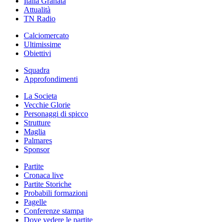
Italia Granata
Attualità
TN Radio
Calciomercato
Ultimissime
Obiettivi
Squadra
Approfondimenti
La Societa
Vecchie Glorie
Personaggi di spicco
Strutture
Maglia
Palmares
Sponsor
Partite
Cronaca live
Partite Storiche
Probabili formazioni
Pagelle
Conferenze stampa
Dove vedere le partite