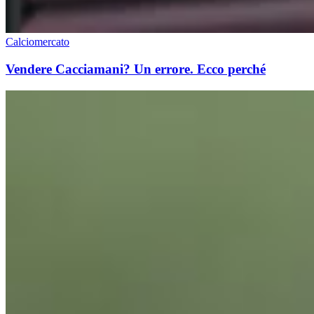
Calciomercato
Vendere Cacciamani? Un errore. Ecco perché