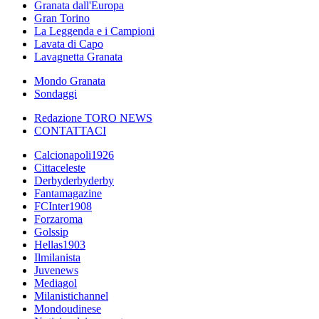
Granata dall'Europa
Gran Torino
La Leggenda e i Campioni
Lavata di Capo
Lavagnetta Granata
Mondo Granata
Sondaggi
Redazione TORO NEWS
CONTATTACI
Calcionapoli1926
Cittaceleste
Derbyderbyderby
Fantamagazine
FCInter1908
Forzaroma
Golssip
Hellas1903
Ilmilanista
Juvenews
Mediagol
Milanistichannel
Mondoudinese