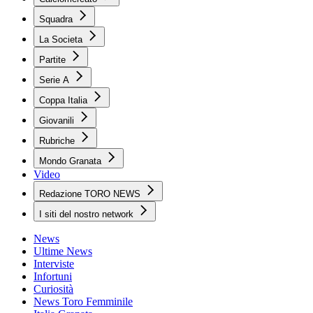
Squadra
La Societa
Partite
Serie A
Coppa Italia
Giovanili
Rubriche
Mondo Granata
Video
Redazione TORO NEWS
I siti del nostro network
News
Ultime News
Interviste
Infortuni
Curiosità
News Toro Femminile