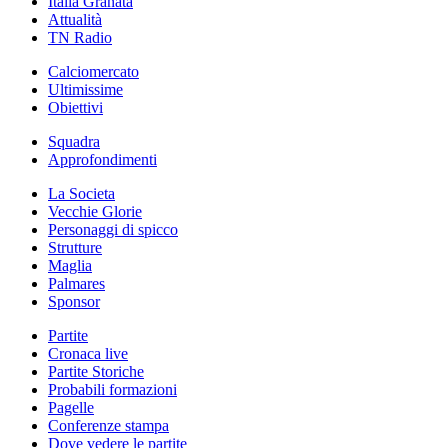
Italia Granata
Attualità
TN Radio
Calciomercato
Ultimissime
Obiettivi
Squadra
Approfondimenti
La Societa
Vecchie Glorie
Personaggi di spicco
Strutture
Maglia
Palmares
Sponsor
Partite
Cronaca live
Partite Storiche
Probabili formazioni
Pagelle
Conferenze stampa
Dove vedere le partite