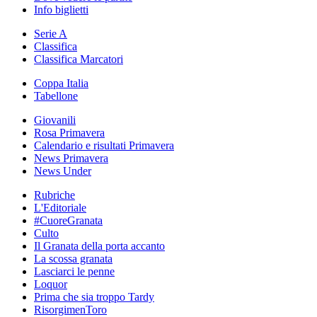
Info biglietti
Serie A
Classifica
Classifica Marcatori
Coppa Italia
Tabellone
Giovanili
Rosa Primavera
Calendario e risultati Primavera
News Primavera
News Under
Rubriche
L'Editoriale
#CuoreGranata
Culto
Il Granata della porta accanto
La scossa granata
Lasciarci le penne
Loquor
Prima che sia troppo Tardy
RisorgimenToro