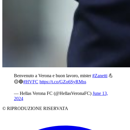
Benvenuto a Verona e buon lavoro, mister
#Zanetti
💪
🟡🔵
#HVFC
https://t.co/GZo6SyRMss
— Hellas Verona FC (@HellasVeronaFC)
June 13,
2024
© RIPRODUZIONE RISERVATA