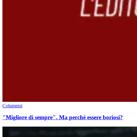
Columnist
"Migliore di sempre". Ma perché essere boriosi?