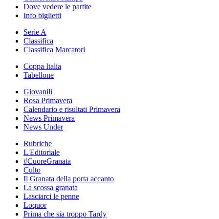
Dove vedere le partite
Info biglietti
Serie A
Classifica
Classifica Marcatori
Coppa Italia
Tabellone
Giovanili
Rosa Primavera
Calendario e risultati Primavera
News Primavera
News Under
Rubriche
L'Editoriale
#CuoreGranata
Culto
Il Granata della porta accanto
La scossa granata
Lasciarci le penne
Loquor
Prima che sia troppo Tardy