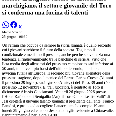
marchigiano, il settore giovanile del Toro
si conferma una fucina di talenti
Marco Severini
25 giugno - 06:30
Un refrain che occupa da sempre la storia granata è quello secondo
cui i giovani sarebbero il futuro della società. Togliamo il
condizionale e mettiamo il presente, anche perché si evidenzia una
tendenza al ringiovanimento tra le panchine di serie A, visto che
l’età media degli allenatori del prossimo campionato sarà inferiore ai
50 anni, tra i livelli più bassi dell’ultimo decennio, un dato che
avvicina l’Italia all’Europa. Il secondo più giovane allenatore della
prossima stagione, dopo il tecnico del Parma Carlos Cuesta (31 anni
il prossimo 29 luglio), sarà Ignazio Abate, ct del Toro, 39 anni (40 il
prossimo 12 novembre). E, tra i giocatori, è rientrato al Toro il
diciottenne Alessio Cacciamani. Venerdì 26 giugno 2026 presso
l’Hotel Raffaello di Senigallia (An), il Toro Club “Le Tre Valli” di
Jesi ospiterà il giovane talento granata: il presidente dell’ente, Franco
Paradisi, è pronto ad accogliere l’attaccante che compie 19 anni
lunedì 29 giugno ed è nato a Jesi da famiglia residente a Chiaravalle;
l’appuntamento è per le ore 19.00.