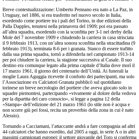
Breve contestualizzazione: Umberto Pennano era nato a La Paz, in
Uruguay, nel 1886, si era trasferito nel nuovo secolo in Italia,
esordendo come portiere tra i pali del Torino, in due edizioni della
Palla Dapples, tenutesi nella primavera del 1909; poi era passato
all’altra squadra, esordendo con la sconfitta per 3-1 nel derby della
Mole del 7 novembre 1909 e chiudendo la carriera in casa strisciata
il 9 febbraio 1913, con un’altra sonora sconfitta nella stracittadina (9
febbraio 1913), terminata 8-6 per i granata. Stanco di essere trafitto
dalla sua prima squadra, tornò a difenderla nel campionato 1913-14
per poi chiudere la carriera, la stagione successiva al Casale. Il suo
destino era comunque legato alla prima capitale d’Italia dove morì il
17 marzo 1961, il giorno del centenario dell’Unità. Ai funerali la
moglie Laura Aguggia ricevette il conforto dei partecipanti, ma solo
l’Associazione ex Calciatori Granata pubblicò sul quotidiano
torinese un breve necrologio del portiere che aveva giocato solo in
squadre piemontesi, partecipando «vivamente al dolore della vedova
per la dipartita del caro consocio», si legge a pagina 12 della
«Stampa» dell’edizione del 21 marzo 1961 (lo stile non è acqua e
non scorre giù pei fossi, recita un proverbio della zona in cui è nato
Alessio).
Tornando a Cacciamani, l’attaccante andrà a fare compagnia ad altri
44 calciatori che hanno esordito, dal 2005 a oggi, in serie A o in altri
massimi campionati europei: il settore giovanile del Toro si conferma