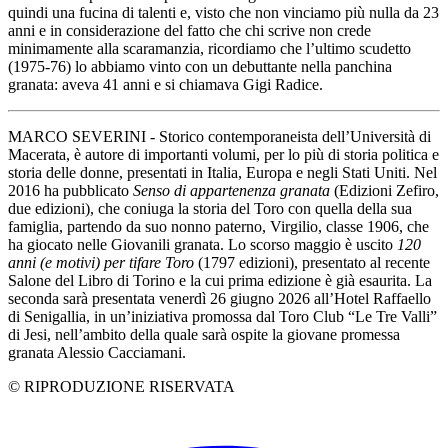
quindi una fucina di talenti e, visto che non vinciamo più nulla da 23
anni e in considerazione del fatto che chi scrive non crede
minimamente alla scaramanzia, ricordiamo che l’ultimo scudetto
(1975-76) lo abbiamo vinto con un debuttante nella panchina
granata: aveva 41 anni e si chiamava Gigi Radice.
MARCO SEVERINI - Storico contemporaneista dell’Università di
Macerata, è autore di importanti volumi, per lo più di storia politica e
storia delle donne, presentati in Italia, Europa e negli Stati Uniti. Nel
2016 ha pubblicato
Senso di appartenenza granata
(Edizioni Zefiro,
due edizioni), che coniuga la storia del Toro con quella della sua
famiglia, partendo da suo nonno paterno, Virgilio, classe 1906, che
ha giocato nelle Giovanili granata. Lo scorso maggio è uscito
120
anni (e motivi) per tifare Toro
(1797 edizioni), presentato al recente
Salone del Libro di Torino e la cui prima edizione è già esaurita. La
seconda sarà presentata venerdì 26 giugno 2026 all’Hotel Raffaello
di Senigallia, in un’iniziativa promossa dal Toro Club “Le Tre Valli”
di Jesi, nell’ambito della quale sarà ospite la giovane promessa
granata Alessio Cacciamani.
© RIPRODUZIONE RISERVATA