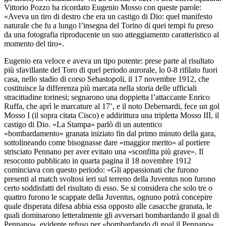
Vittorio Pozzo ha ricordato Eugenio Mosso con queste parole:
«Aveva un tiro di destro che era un castigo di Dio: quel manifesto
naturale che fu a lungo l’insegna del Torino di quei tempi fu preso
da una fotografia riproducente un suo atteggiamento caratteristico al
momento del tiro».
Eugenio era veloce e aveva un tipo potente: prese parte al risultato
più sfavillante del Toro di quel periodo aurorale, lo 0-8 rifilato fuori
casa, nello stadio di corso Sebastopoli, il 17 novembre 1912, che
costituisce la differenza più marcata nella storia delle ufficiali
stracittadine torinesi; segnarono una doppietta l’attaccante Enrico
Ruffa, che aprì le marcature al 17’, e il noto Debernardi, fece un gol
Mosso I (il sopra citata Cisco) e addirittura una tripletta Mosso III, il
castigo di Dio. «La Stampa» parlò di un autentico
«bombardamento» granata iniziato fin dal primo minuto della gara,
sottolineando come bisognasse dare «maggior merito» al portiere
strisciato Pennano per aver evitato una «sconfitta più grave». Il
resoconto pubblicato in quarta pagina il 18 novembre 1912
cominciava con questo periodo: «Gli appassionati che furono
presenti al match svoltosi ieri sul terreno della Juventus non furono
certo soddisfatti del risultato di esso. Se si considera che solo tre o
quattro furono le scappate della Juventus, ognuno potrà concepire
quale disperata difesa abbia essa opposto alle casacche granata, le
quali dominarono letteralmente gli avversari bombardando il goal di
Pennano», evidente refuso per «bombardando di goal il Pennano».