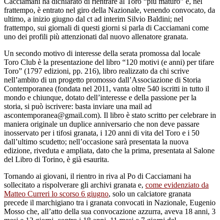
Cacciamani ha dichiarato di rientrare al Toro “più maturo” e, nel
frattempo, è entrato nel giro della Nazionale, venendo convocato, da
ultimo, a inizio giugno dal ct ad interim Silvio Baldini; nel
frattempo, sui giornali di questi giorni si parla di Cacciamani come
uno dei profili più attenzionati dal nuovo allenatore granata.
Un secondo motivo di interesse della serata promossa dal locale
Toro Club è la presentazione del libro “120 motivi (e anni) per tifare
Toro” (1797 edizioni, pp. 216), libro realizzato da chi scrive
nell’ambito di un progetto promosso dall’Associazione di Storia
Contemporanea (fondata nel 2011, vanta oltre 540 iscritti in tutto il
mondo e chiunque, dotato dell’interesse e della passione per la
storia, si può iscrivere: basta inviare una mail ad
ascontemporanea@gmail.com). Il libro è stato scritto per celebrare in
maniera originale un duplice anniversario che non deve passare
inosservato per i tifosi granata, i 120 anni di vita del Toro e i 50
dall’ultimo scudetto; nell’occasione sarà presentata la nuova
edizione, riveduta e ampliata, dato che la prima, presentata al Salone
del Libro di Torino, è già esaurita.
Tornando ai giovani, il rientro in riva al Po di Cacciamani ha
sollecitato a rispolverare gli archivi granata e,
come evidenziato da
Matteo Curreri lo scorso 6 giugno
, solo un calciatore granata
precede il marchigiano tra i granata convocati in Nazionale, Eugenio
Mosso che, all’atto della sua convocazione azzurra, aveva 18 anni, 3