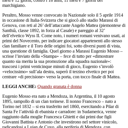
mesi e 12 giorni, contro i 18 anni, 11 mesi e 7 giorni del
marchigiano.
Peraltro, Mosso venne convocato in Nazionale solo il 5 aprile 1914
in occasione di Italia-Svizzera che si giocò allo stadio Marassi di
Genova, con reti al 26’ dell’attaccante Angelo Mattea (piemontese di
Santhià, classe 1892, in forza al Casale) e pareggio al 32’
dell’elvetico Wyss II. Come noto, i numeri romani venivano usati, ai
primi del Novecento, per indicare giocatori appartenenti allo stesso
clan familiare e il Toro delle origini foi, sotto diversi punti di vista,
una questione di famiglia. Quel giorno a Marassi Eugenio Mosso –
scrisse l’inviato della «Stampa» – fece di tutto per «dimostrare
quanto sia merita la sua promozione alla squadra nazionale»:
trascorsi i primi venticinque minuti di gioco, Eugenio s’involò
«velocissimo» sull’ala destra, superò il terzino elvetico per poi
centrare «di precisione» verso la porta, con tocco finale di Mattea.
LEGGI ANCHE:
Quando granata è donna
Eugenio Mosso era nato a Mendoza, in Argentina, il 10 agosto
1895, rampollo di un clan torinese. Il nonno Francesco – nato a
Torino nel 1832 – si era trasferito nel 1860, esercitando a Pilar di
Santa Fe l’attività di ebanista e carradore: in Sudamerica, venne
raggiunto dalla moglie Francesca Ghietti e dai primi due figli
Giovanni Battista e Antonio che investirono nel settore vinicolo,
radicandosi a Lujan de Cuyo, alla periferia di Mendoza, con