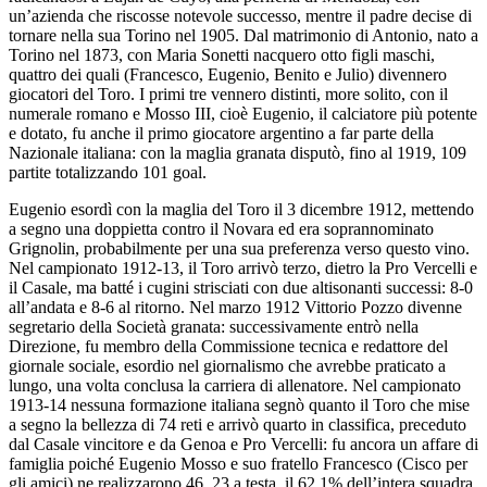
un’azienda che riscosse notevole successo, mentre il padre decise di
tornare nella sua Torino nel 1905. Dal matrimonio di Antonio, nato a
Torino nel 1873, con Maria Sonetti nacquero otto figli maschi,
quattro dei quali (Francesco, Eugenio, Benito e Julio) divennero
giocatori del Toro. I primi tre vennero distinti, more solito, con il
numerale romano e Mosso III, cioè Eugenio, il calciatore più potente
e dotato, fu anche il primo giocatore argentino a far parte della
Nazionale italiana: con la maglia granata disputò, fino al 1919, 109
partite totalizzando 101 goal.
Eugenio esordì con la maglia del Toro il 3 dicembre 1912, mettendo
a segno una doppietta contro il Novara ed era soprannominato
Grignolin, probabilmente per una sua preferenza verso questo vino.
Nel campionato 1912-13, il Toro arrivò terzo, dietro la Pro Vercelli e
il Casale, ma batté i cugini strisciati con due altisonanti successi: 8-0
all’andata e 8-6 al ritorno. Nel marzo 1912 Vittorio Pozzo divenne
segretario della Società granata: successivamente entrò nella
Direzione, fu membro della Commissione tecnica e redattore del
giornale sociale, esordio nel giornalismo che avrebbe praticato a
lungo, una volta conclusa la carriera di allenatore. Nel campionato
1913-14 nessuna formazione italiana segnò quanto il Toro che mise
a segno la bellezza di 74 reti e arrivò quarto in classifica, preceduto
dal Casale vincitore e da Genoa e Pro Vercelli: fu ancora un affare di
famiglia poiché Eugenio Mosso e suo fratello Francesco (Cisco per
gli amici) ne realizzarono 46, 23 a testa, il 62,1% dell’intera squadra.