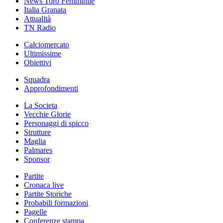
News Toro Femminile
Italia Granata
Attualità
TN Radio
Calciomercato
Ultimissime
Obiettivi
Squadra
Approfondimenti
La Societa
Vecchie Glorie
Personaggi di spicco
Strutture
Maglia
Palmares
Sponsor
Partite
Cronaca live
Partite Storiche
Probabili formazioni
Pagelle
Conferenze stampa