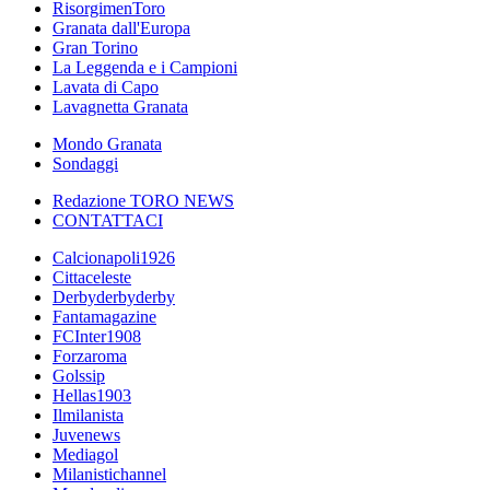
RisorgimenToro
Granata dall'Europa
Gran Torino
La Leggenda e i Campioni
Lavata di Capo
Lavagnetta Granata
Mondo Granata
Sondaggi
Redazione TORO NEWS
CONTATTACI
Calcionapoli1926
Cittaceleste
Derbyderbyderby
Fantamagazine
FCInter1908
Forzaroma
Golssip
Hellas1903
Ilmilanista
Juvenews
Mediagol
Milanistichannel