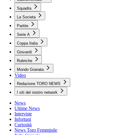
Squadra
La Societa
Partite
Serie A
Coppa Italia
Giovanili
Rubriche
Mondo Granata
Video
Redazione TORO NEWS
I siti del nostro network
News
Ultime News
Interviste
Infortuni
Curiosità
News Toro Femminile