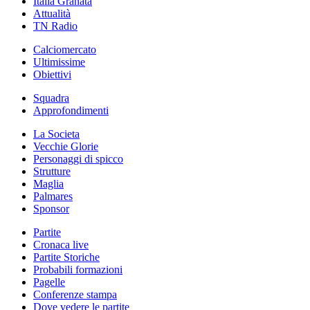
Italia Granata
Attualità
TN Radio
Calciomercato
Ultimissime
Obiettivi
Squadra
Approfondimenti
La Societa
Vecchie Glorie
Personaggi di spicco
Strutture
Maglia
Palmares
Sponsor
Partite
Cronaca live
Partite Storiche
Probabili formazioni
Pagelle
Conferenze stampa
Dove vedere le partite