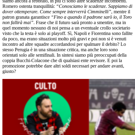
siamo ancora a febbraio, in più ci sono altre scadenze incombenti.
Romero ostenta tranquillità:
“Conosciamo le scadenze. Sappiamo di
dover ottemperare. Come sempre interverrà Cimminelli”
, mentre il
patron granata garantisce
“Fino a quando il padrone sarò io, il Toro
non fallirà mai”
. Frase che il futuro sarà pronto a smentire, ma in
quel momento nessuno di noi pensa a un eventuale crollo societario
visto che la testa è solo ai playoff. Sì, Napoli e Fiorentina sono fallite
da poco, ma erano situazioni molto più gravi e poi non si è venuti
incontro ad altre squadre accordandosi per spalmare il debito? Lo
stesso Perugia è in una situazione critica, ma anche loro sono
orientati solo alle semifinali. In sintesi siamo più preoccupati della
coppia Bucchi-Colacone che di qualsiasi ente revisore. E poi la
promozione potrebbe dare altri soldi necessari per andare avanti,
giusto?