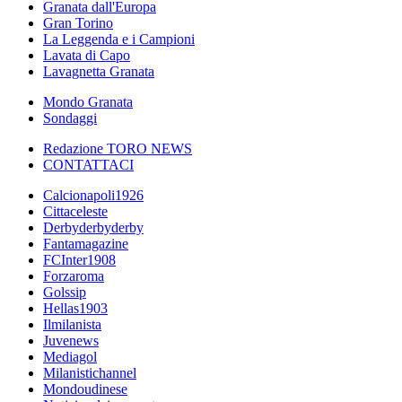
Granata dall'Europa
Gran Torino
La Leggenda e i Campioni
Lavata di Capo
Lavagnetta Granata
Mondo Granata
Sondaggi
Redazione TORO NEWS
CONTATTACI
Calcionapoli1926
Cittaceleste
Derbyderbyderby
Fantamagazine
FCInter1908
Forzaroma
Golssip
Hellas1903
Ilmilanista
Juvenews
Mediagol
Milanistichannel
Mondoudinese