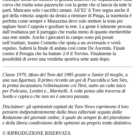
curva che esulta sono pazzesche con la gente che si lancia da tutte le
parti. Mancano solo i sacrifici umani. All’82’ il Toro segna anche il
gol della vittoria: angolo da destra a rientrare di Pinga, la traiettoria è
perfetta come sempre e Marazzina deve solo mettere la testa per
tagliare fuori Coppola e gonfiare la rete. La gente è talmente provata
dall’esultanza per il pareggio che esulta meno di quanto meriterebbe
una rete simile. Anche i giocatori in campo sono più posati
nell’esultare, tranne Comotto che sputa a un avversario e verrà
espulso. Salterà la finale di andata così come De Ascentis. Finale
contro il Perugia che ha battuto 2-0 il Treviso. Finalmente la
possibilità di avere una vendetta sportiva sette anni dopo.
Classe 1979, tifoso del Toro dal 1985 grazie a Junior (0 meglio, a
una sua figurina). Il primo ricordo un gol di Pusceddu a San Siro,
la prima incazzatura l'eliminazione col Tirol, nutro un culto laico
per Policano, Lentini e...Marinelli. A volte penso alla traversa di
Sordo e capisco che non mi è ancora passata.
Disclaimer: gli opinionisti ospitati da Toro News esprimono il loro
pensiero indipendentemente dalla linea editoriale seguita dalla
Redazione del giornale online, il quale da sempre fa del pluralismo
e della libera condivisione delle opinioni un proprio tratto distintivo.
© RIPRODUZIONE RISERVATA