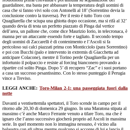
guardalinee, ma basta per abbassare la temperatura degli uomini di
casa che si fanno vivi solo con Antonelli al 18’ (Sorrentino devia la
conclusione contro la traversa). Per il resto è tutto Toro con
Quagliarella che sciupa una ghiotta dopo occasione, ma si rifà al 32’
quando devia di testa un perfetto piazzato di Pinga dal vertice
dell’area, un pallone che, come dice Maurizio Iorio, in telecronaca, è
manna per un attaccante essendo forte e tagliato. Il secondo tempo
degli uomini di Zaccarelli è di contenimento e l’Ascoli si fa
pericoloso sui calci piazzati prima con Monticciolo (para Sorrentino)
e poi con Bucchi (palo e intervento in extremis di Giacchetta ad
anticipare Colacone), mentre il Torino perde Quagliarella per un
infortunio il polpaccio e resiste al forcing bianconero provando a
ripartire col solito Pinga. Dopo 5’ di recupero “Zac” e i suoi portano
a casa un successo pesantissimo. Con lo stesso punteggio il Perugia
vince a Treviso.
LEGGI ANCHE:
Toro-Milan 2-1: una passeggiata fuori dalla
notte
Davanti a ventisettemila spettatori, il Toro scende in campo per il
ritorno alle 20,30 di domenica 29 giugno. In una Maratona stipata al
massimo c’è anche Marco Ferrante venuto a tifare Toro, ma che è
ignaro che l’anno successivo giocherà proprio ad Ascoli in massima
serie. In quel momento non lo immagina nessuno, è vicino alla
balaustra con gli ultras mentre qualcuno si accorge di lui e lancia il