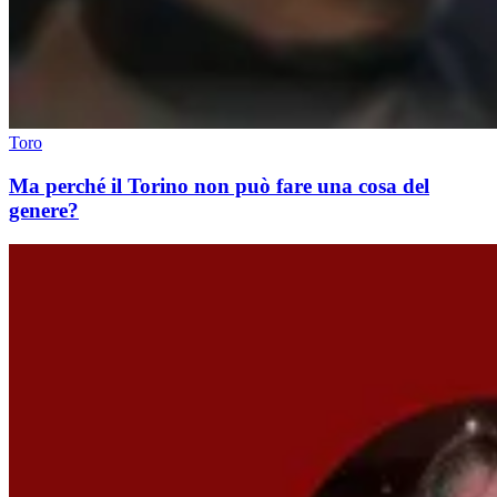
Toro
Ma perché il Torino non può fare una cosa del
genere?