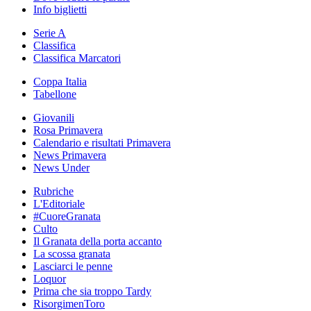
Info biglietti
Serie A
Classifica
Classifica Marcatori
Coppa Italia
Tabellone
Giovanili
Rosa Primavera
Calendario e risultati Primavera
News Primavera
News Under
Rubriche
L'Editoriale
#CuoreGranata
Culto
Il Granata della porta accanto
La scossa granata
Lasciarci le penne
Loquor
Prima che sia troppo Tardy
RisorgimenToro