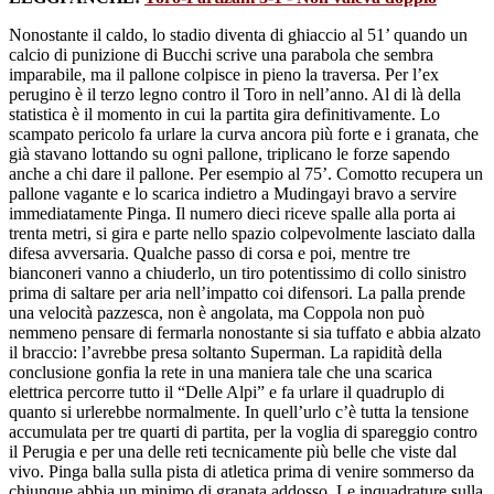
Nonostante il caldo, lo stadio diventa di ghiaccio al 51’ quando un
calcio di punizione di Bucchi scrive una parabola che sembra
imparabile, ma il pallone colpisce in pieno la traversa. Per l’ex
perugino è il terzo legno contro il Toro in nell’anno. Al di là della
statistica è il momento in cui la partita gira definitivamente. Lo
scampato pericolo fa urlare la curva ancora più forte e i granata, che
già stavano lottando su ogni pallone, triplicano le forze sapendo
anche a chi dare il pallone. Per esempio al 75’. Comotto recupera un
pallone vagante e lo scarica indietro a Mudingayi bravo a servire
immediatamente Pinga. Il numero dieci riceve spalle alla porta ai
trenta metri, si gira e parte nello spazio colpevolmente lasciato dalla
difesa avversaria. Qualche passo di corsa e poi, mentre tre
bianconeri vanno a chiuderlo, un tiro potentissimo di collo sinistro
prima di saltare per aria nell’impatto coi difensori. La palla prende
una velocità pazzesca, non è angolata, ma Coppola non può
nemmeno pensare di fermarla nonostante si sia tuffato e abbia alzato
il braccio: l’avrebbe presa soltanto Superman. La rapidità della
conclusione gonfia la rete in una maniera tale che una scarica
elettrica percorre tutto il “Delle Alpi” e fa urlare il quadruplo di
quanto si urlerebbe normalmente. In quell’urlo c’è tutta la tensione
accumulata per tre quarti di partita, per la voglia di spareggio contro
il Perugia e per una delle reti tecnicamente più belle che viste dal
vivo. Pinga balla sulla pista di atletica prima di venire sommerso da
chiunque abbia un minimo di granata addosso. Le inquadrature sulla