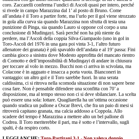
coro. Zaccarelli conferma l’undici di Ascoli quasi per intero, perché
si rivede in campo Marazzina dal 1’ al posto di Bruno. Come
all’andata è il Toro a partire forte, ma l’urlo per il gol viene strozzato
in gola alla curva sia quando Marazzina non sfrutta di testa una
punizione di Pinga, sia quando Lauro si oppone col corpo a una
conclusione di Mudingayi. Sarà perché non ha più niente da
perdere, ma l’Ascoli della coppia Silva-Giampaolo (uno in gol in
Toro-Ascoli del 1976 in una gara poi vinta 3-1, l’altro futuro
allenatore dei granata) è più spavaldo dell’andata e al 19’ passa: Fini
cambia gioco a sinistra dove Modesto approfitta del mancato rientro
di Comotto e dell’impossibilità di Mudingayi di andare in chiusura
per toccare al volo in mezzo. Bucchi non ci arriva in scivolata, ma
Colacone è in agguato e insacca a porta vuota. Bianconeri in
vantaggio: un altro gol e il Toro sarebbe fuori. In una serata
caldissima, ci si ritrova nella scomoda situazione di non sapere bene
cosa fare. Non è pensabile difendere una sconfitta con 70’ a
disposizione, ma al tempo stesso non ci si deve sbilanciare. La scelta
può essere una sola: lottare. Quagliarella ha un’ottima occasione
quando sradica un pallone a Oscar Brevi, che fra un paio di mesi si
ritroverà capitano granata, ma calcia addosso a Coppola. Allo
scadere del tempo è Marazzina a mettere alto un bel pallone di
Codrea. Il Toro meriterebbe il pari, ma è sotto e l’intervallo, sugli
spalti, è da respiro corto.
LEGGI ANCHE:
Toro-Partizani 3-1 - Non valeva doppio