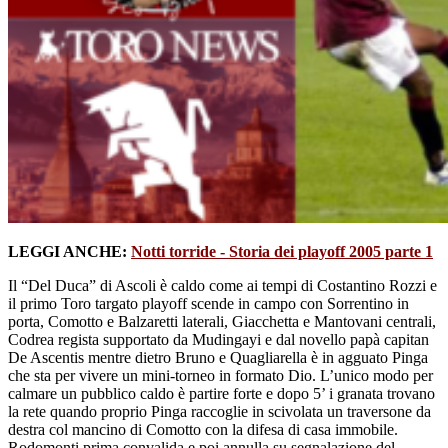
LEGGI ANCHE:
Notti torride - Storia dei playoff 2005 parte 1
Il “Del Duca” di Ascoli è caldo come ai tempi di Costantino Rozzi e
il primo Toro targato playoff scende in campo con Sorrentino in
porta, Comotto e Balzaretti laterali, Giacchetta e Mantovani centrali,
Codrea regista supportato da Mudingayi e dal novello papà capitan
De Ascentis mentre dietro Bruno e Quagliarella è in agguato Pinga
che sta per vivere un mini-torneo in formato Dio. L’unico modo per
calmare un pubblico caldo è partire forte e dopo 5’ i granata trovano
la rete quando proprio Pinga raccoglie in scivolata un traversone da
destra col mancino di Comotto con la difesa di casa immobile.
Rodomonti prima convalida e poi annulla su segnalazione del