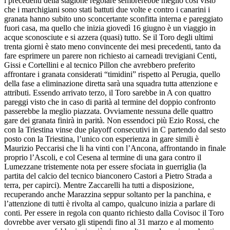
i precedenti della stagione regolare sembrerebbe meglio così visto
che i marchigiani sono stati battuti due volte e contro i canarini i
granata hanno subito uno sconcertante sconfitta interna e pareggiato
fuori casa, ma quello che inizia giovedì 16 giugno è un viaggio in
acque sconosciute e si azzera (quasi) tutto. Se il Toro degli ultimi
trenta giorni è stato meno convincente dei mesi precedenti, tanto da
fare esprimere un parere non richiesto ai carneadi trevigiani Centi,
Gissi e Cortellini e al tecnico Pillon che avrebbero preferito
affrontare i granata considerati “timidini” rispetto al Perugia, quello
della fase a eliminazione diretta sarà una squadra tutta attenzione e
attributi. Essendo arrivato terzo, il Toro sarebbe in A con quattro
pareggi visto che in caso di parità al termine del doppio confronto
passerebbe la meglio piazzata. Ovviamente nessuna delle quattro
gare dei granata finirà in parità. Non essendoci più Ezio Rossi, che
con la Triestina vinse due playoff consecutivi in C partendo dal sesto
posto con la Triestina, l’unico con esperienza in gare simili è
Maurizio Peccarisi che li ha vinti con l’Ancona, affrontando in finale
proprio l’Ascoli, e col Cesena al termine di una gara contro il
Lumezzane tristemente nota per essere sfociata in guerriglia (la
partita del calcio del tecnico bianconero Castori a Pietro Strada a
terra, per capirci). Mentre Zaccarelli ha tutti a disposizione,
recuperando anche Marazzina seppur soltanto per la panchina, e
l’attenzione di tutti è rivolta al campo, qualcuno inizia a parlare di
conti. Per essere in regola con quanto richiesto dalla Covisoc il Toro
dovrebbe aver versato gli stipendi fino al 31 marzo e al momento