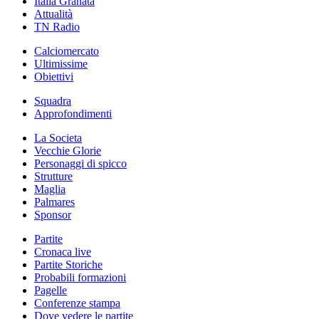
Italia Granata
Attualità
TN Radio
Calciomercato
Ultimissime
Obiettivi
Squadra
Approfondimenti
La Societa
Vecchie Glorie
Personaggi di spicco
Strutture
Maglia
Palmares
Sponsor
Partite
Cronaca live
Partite Storiche
Probabili formazioni
Pagelle
Conferenze stampa
Dove vedere le partite