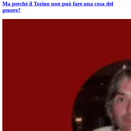
Ma perché il Torino non può fare una cosa del
genere?