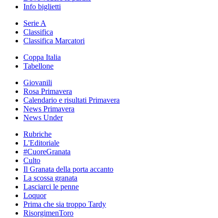
Info biglietti
Serie A
Classifica
Classifica Marcatori
Coppa Italia
Tabellone
Giovanili
Rosa Primavera
Calendario e risultati Primavera
News Primavera
News Under
Rubriche
L'Editoriale
#CuoreGranata
Culto
Il Granata della porta accanto
La scossa granata
Lasciarci le penne
Loquor
Prima che sia troppo Tardy
RisorgimenToro