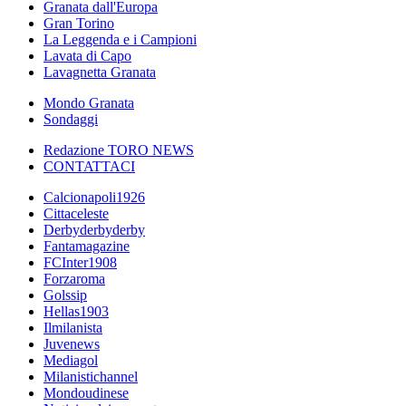
Granata dall'Europa
Gran Torino
La Leggenda e i Campioni
Lavata di Capo
Lavagnetta Granata
Mondo Granata
Sondaggi
Redazione TORO NEWS
CONTATTACI
Calcionapoli1926
Cittaceleste
Derbyderbyderby
Fantamagazine
FCInter1908
Forzaroma
Golssip
Hellas1903
Ilmilanista
Juvenews
Mediagol
Milanistichannel
Mondoudinese