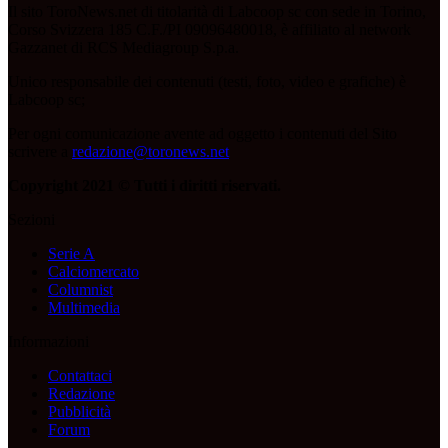
Il sito ToroNews.net di titolarità di Labcoop sc con sede in Torino,
Corso Svizzera 185 C.F./PI 09096480018, è affiliato al network
Gazzanet di RCS Mediagroup S.p.a.
Unico responsabile dei contenuti (testi, foto, video e grafiche) è
Labcoop sc;
Per ogni comunicazione avente ad oggetto i contenuti del Sito
scrivere a
redazione@toronews.net
Copyright 2021 © Tutti i diritti riservati.
Sezioni
Serie A
Calciomercato
Columnist
Multimedia
Informazioni
Contattaci
Redazione
Pubblicità
Forum