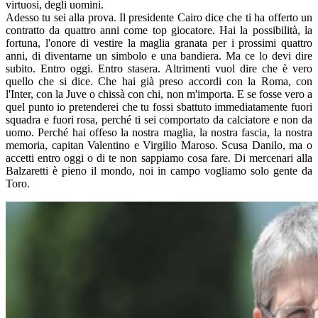
virtuosi, degli uomini.
Adesso tu sei alla prova. Il presidente Cairo dice che ti ha offerto un
contratto da quattro anni come top giocatore. Hai la possibilità, la
fortuna, l'onore di vestire la maglia granata per i prossimi quattro
anni, di diventarne un simbolo e una bandiera. Ma ce lo devi dire
subito. Entro oggi. Entro stasera. Altrimenti vuol dire che è vero
quello che si dice. Che hai già preso accordi con la Roma, con
l'Inter, con la Juve o chissà con chi, non m'importa. E se fosse vero a
quel punto io pretenderei che tu fossi sbattuto immediatamente fuori
squadra e fuori rosa, perché ti sei comportato da calciatore e non da
uomo. Perché hai offeso la nostra maglia, la nostra fascia, la nostra
memoria, capitan Valentino e Virgilio Maroso. Scusa Danilo, ma o
accetti entro oggi o di te non sappiamo cosa fare. Di mercenari alla
Balzaretti è pieno il mondo, noi in campo vogliamo solo gente da
Toro.