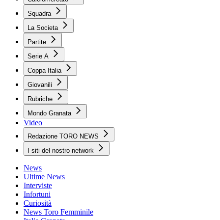
Squadra
La Societa
Partite
Serie A
Coppa Italia
Giovanili
Rubriche
Mondo Granata
Video
Redazione TORO NEWS
I siti del nostro network
News
Ultime News
Interviste
Infortuni
Curiosità
News Toro Femminile