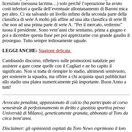
licenziato (nessuna lacrima…) solo perché l’operazione ha avuto
costi inferiori a quella dell’eventuale allontanamento di Baroni mica
per altro. Ci sta salvando un livello infimo della seconda parte della
classifica di serie A molto più affine ad una alta classifica di serie B
che non ad una prima parte di serie A. “Per il mercato, vedremo”
tuona il presidente. Sono vent’anni che sentiamo, prima a giugno e
poi a dicembre questa frase per poi apprezzarne con grande gaudio il
prosieguo. Tutto sempre tediosamente uguale.
LEGGI ANCHE:
Stagione delicata
Cambiando discorso, riflettevo sulle promozioni natalizie per
assistere a gare come quelle con il Cagliari e ne ho capito il
significato. Non si tratta di riempire lo stadio, altrimenti semivuoto,
per sostenere la squadra, ma offrire a chi acquista spazi pubblicitari
allo stadio una platea numericamente più importante. Buon Anno a
tutti!
Avvocato penalista, appassionato di calcio (ha partecipato al corso
semestrale di perfezionamento in diritto e giustizia sportiva presso
Università di Milano), geneticamente granata, abbonato al Toro da
circa trent’anni.
Disclaimer: gli opinionisti ospitati da Toro News esprimono il loro