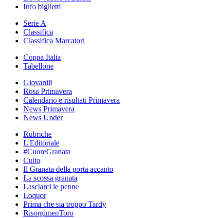
Info biglietti
Serie A
Classifica
Classifica Marcatori
Coppa Italia
Tabellone
Giovanili
Rosa Primavera
Calendario e risultati Primavera
News Primavera
News Under
Rubriche
L'Editoriale
#CuoreGranata
Culto
Il Granata della porta accanto
La scossa granata
Lasciarci le penne
Loquor
Prima che sia troppo Tardy
RisorgimenToro