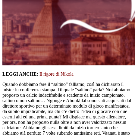
LEGGI ANCHE:
Il rigore di Nikola
Quando dobbiamo fare il “saltino” falliamo, così ha dichiarato il
mister in conferenza stampa. Di quale “saltino” parla? Noi abbiamo
proposto un calcio indecifrabile e scadente da inizio campionato,
saltino o non saltino… Ngonge e Aboukhlal sono stati acquistati dal
direttore sportivo per un determinato modulo di gioco manifestatosi
da subito impraticabile, ma chi c’è dietro l’idea di giocare con due
esterni alti ed una prima punta? Mi dispiace ma questo allenatore,
per ora, non ha proposto nulla oltre a non aver valorizzato nessun
calciatore. Abbiamo gli stessi limiti da inizio torneo tanto che
abbiamo già perduto 7 volte subendo tantissime reti. Vagnati è stato