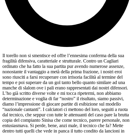
Il torello non si smentisce ed offre l’ennesima conferma della sua
fragilità difensiva, caratteriale e strutturale. Contro un Cagliari
ordinato che ha fatto la sua partita pur avendo numerose assenze,
nonostante il vantaggio a metà della prima frazione, i nostri eroi
sono riusciti a farsi recuperare con irrisoria facilità al termine del
tempo e poi superare da un gol tanto bello quanto similare ad una
manche di slalom ove i pali erano rappresentati dai nostri difensori.
L’ho già scritto diverse volte e mi tocca ripetermi, non abbiamo
determinazione e voglia di far “nostro” il risultato, siamo passivi,
diamo l’impressione di giocare partite di esibizione sul modello
“nazionale cantanti”. I calciatori ci mettono del loro, seguiti a ruota
dal tecnico, che seppur con tutte le attenuanti del caso pare la brutta
copia del compianto Sinisa che come tecnico, parere personale, non
entusiasmava. Si perde, bene, anzi male, il tecnico che fa? Mette
dentro tutti quelli che vede in panca il tutto condito da lancioni in