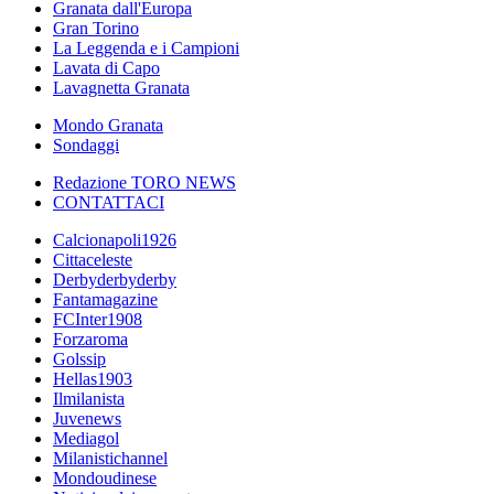
Granata dall'Europa
Gran Torino
La Leggenda e i Campioni
Lavata di Capo
Lavagnetta Granata
Mondo Granata
Sondaggi
Redazione TORO NEWS
CONTATTACI
Calcionapoli1926
Cittaceleste
Derbyderbyderby
Fantamagazine
FCInter1908
Forzaroma
Golssip
Hellas1903
Ilmilanista
Juvenews
Mediagol
Milanistichannel
Mondoudinese