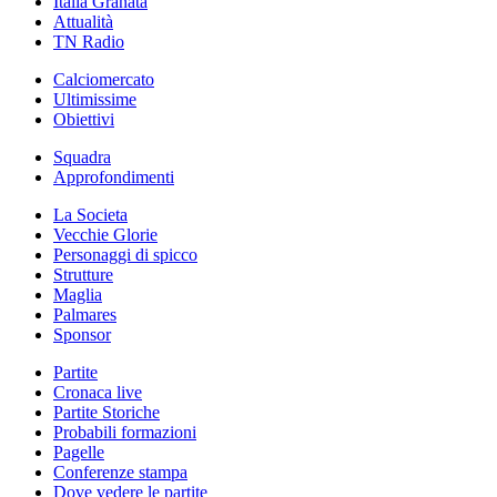
Italia Granata
Attualità
TN Radio
Calciomercato
Ultimissime
Obiettivi
Squadra
Approfondimenti
La Societa
Vecchie Glorie
Personaggi di spicco
Strutture
Maglia
Palmares
Sponsor
Partite
Cronaca live
Partite Storiche
Probabili formazioni
Pagelle
Conferenze stampa
Dove vedere le partite