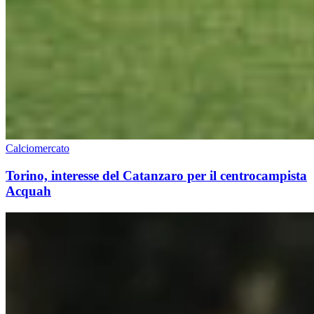
Calciomercato
Torino, interesse del Catanzaro per il centrocampista
Acquah