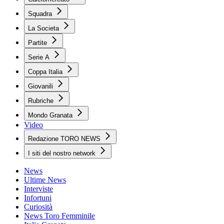
Squadra
La Societa
Partite
Serie A
Coppa Italia
Giovanili
Rubriche
Mondo Granata
Video
Redazione TORO NEWS
I siti del nostro network
News
Ultime News
Interviste
Infortuni
Curiosità
News Toro Femminile