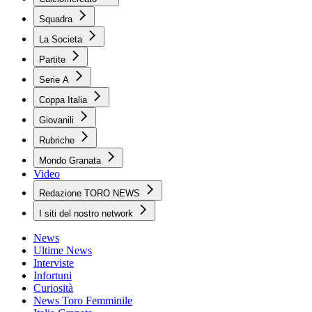
Squadra
La Societa
Partite
Serie A
Coppa Italia
Giovanili
Rubriche
Mondo Granata
Video
Redazione TORO NEWS
I siti del nostro network
News
Ultime News
Interviste
Infortuni
Curiosità
News Toro Femminile