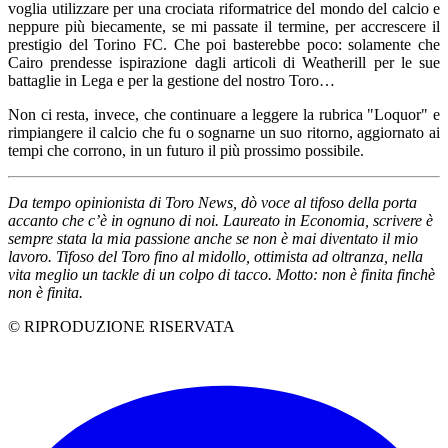
voglia utilizzare per una crociata riformatrice del mondo del calcio e
neppure più biecamente, se mi passate il termine, per accrescere il
prestigio del Torino FC. Che poi basterebbe poco: solamente che
Cairo prendesse ispirazione dagli articoli di Weatherill per le sue
battaglie in Lega e per la gestione del nostro Toro…
Non ci resta, invece, che continuare a leggere la rubrica "Loquor" e
rimpiangere il calcio che fu o sognarne un suo ritorno, aggiornato ai
tempi che corrono, in un futuro il più prossimo possibile.
Da tempo opinionista di Toro News, dò voce al tifoso della porta
accanto che c’è in ognuno di noi. Laureato in Economia, scrivere è
sempre stata la mia passione anche se non è mai diventato il mio
lavoro. Tifoso del Toro fino al midollo, ottimista ad oltranza, nella
vita meglio un tackle di un colpo di tacco. Motto: non è finita finchè
non è finita.
© RIPRODUZIONE RISERVATA