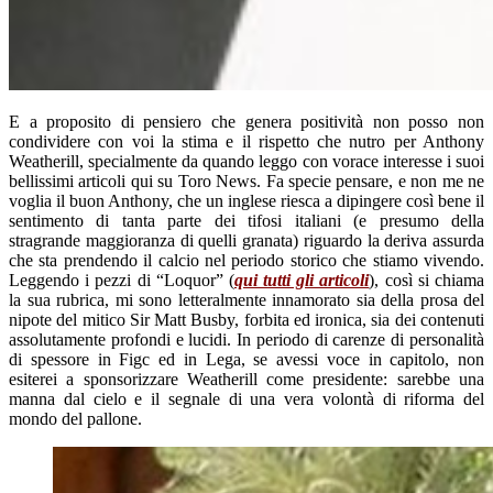
E a proposito di pensiero che genera positività non posso non
condividere con voi la stima e il rispetto che nutro per Anthony
Weatherill, specialmente da quando leggo con vorace interesse i suoi
bellissimi articoli qui su Toro News. Fa specie pensare, e non me ne
voglia il buon Anthony, che un inglese riesca a dipingere così bene il
sentimento di tanta parte dei tifosi italiani (e presumo della
stragrande maggioranza di quelli granata) riguardo la deriva assurda
che sta prendendo il calcio nel periodo storico che stiamo vivendo.
Leggendo i pezzi di “Loquor” (
qui tutti gli articoli
), così si chiama
la sua rubrica, mi sono letteralmente innamorato sia della prosa del
nipote del mitico Sir Matt Busby, forbita ed ironica, sia dei contenuti
assolutamente profondi e lucidi. In periodo di carenze di personalità
di spessore in Figc ed in Lega, se avessi voce in capitolo, non
esiterei a sponsorizzare Weatherill come presidente: sarebbe una
manna dal cielo e il segnale di una vera volontà di riforma del
mondo del pallone.