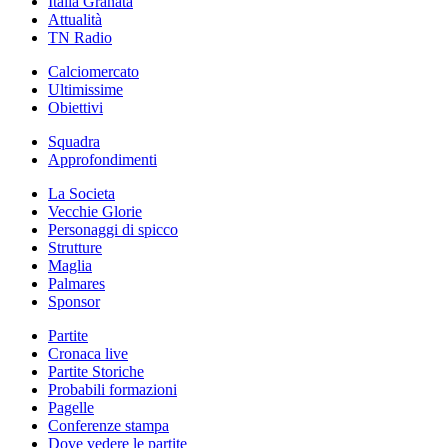
Italia Granata
Attualità
TN Radio
Calciomercato
Ultimissime
Obiettivi
Squadra
Approfondimenti
La Societa
Vecchie Glorie
Personaggi di spicco
Strutture
Maglia
Palmares
Sponsor
Partite
Cronaca live
Partite Storiche
Probabili formazioni
Pagelle
Conferenze stampa
Dove vedere le partite