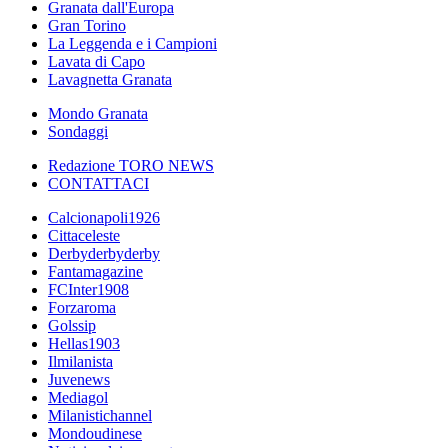
Granata dall'Europa
Gran Torino
La Leggenda e i Campioni
Lavata di Capo
Lavagnetta Granata
Mondo Granata
Sondaggi
Redazione TORO NEWS
CONTATTACI
Calcionapoli1926
Cittaceleste
Derbyderbyderby
Fantamagazine
FCInter1908
Forzaroma
Golssip
Hellas1903
Ilmilanista
Juvenews
Mediagol
Milanistichannel
Mondoudinese