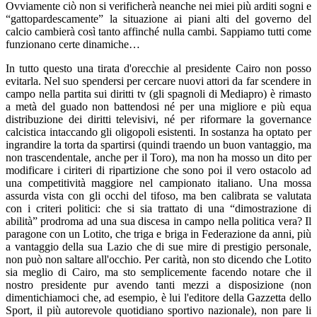
Ovviamente ciò non si verificherà neanche nei miei più arditi sogni e
“gattopardescamente” la situazione ai piani alti del governo del
calcio cambierà così tanto affinché nulla cambi. Sappiamo tutti come
funzionano certe dinamiche…
In tutto questo una tirata d'orecchie al presidente Cairo non posso
evitarla. Nel suo spendersi per cercare nuovi attori da far scendere in
campo nella partita sui diritti tv (gli spagnoli di Mediapro) è rimasto
a metà del guado non battendosi né per una migliore e più equa
distribuzione dei diritti televisivi, né per riformare la governance
calcistica intaccando gli oligopoli esistenti. In sostanza ha optato per
ingrandire la torta da spartirsi (quindi traendo un buon vantaggio, ma
non trascendentale, anche per il Toro), ma non ha mosso un dito per
modificare i ciriteri di ripartizione che sono poi il vero ostacolo ad
una competitività maggiore nel campionato italiano. Una mossa
assurda vista con gli occhi del tifoso, ma ben calibrata se valutata
con i criteri politici: che si sia trattato di una “dimostrazione di
abilità” prodroma ad una sua discesa in campo nella politica vera? Il
paragone con un Lotito, che triga e briga in Federazione da anni, più
a vantaggio della sua Lazio che di sue mire di prestigio personale,
non può non saltare all'occhio. Per carità, non sto dicendo che Lotito
sia meglio di Cairo, ma sto semplicemente facendo notare che il
nostro presidente pur avendo tanti mezzi a disposizione (non
dimentichiamoci che, ad esempio, è lui l'editore della Gazzetta dello
Sport, il più autorevole quotidiano sportivo nazionale), non pare li