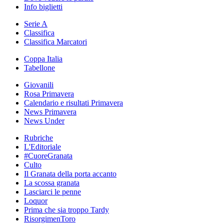
Info biglietti
Serie A
Classifica
Classifica Marcatori
Coppa Italia
Tabellone
Giovanili
Rosa Primavera
Calendario e risultati Primavera
News Primavera
News Under
Rubriche
L'Editoriale
#CuoreGranata
Culto
Il Granata della porta accanto
La scossa granata
Lasciarci le penne
Loquor
Prima che sia troppo Tardy
RisorgimenToro