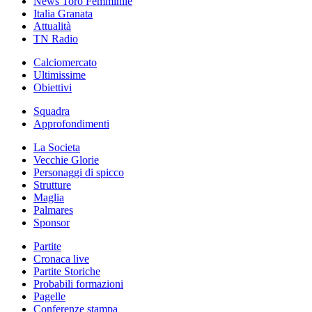
News Toro Femminile
Italia Granata
Attualità
TN Radio
Calciomercato
Ultimissime
Obiettivi
Squadra
Approfondimenti
La Societa
Vecchie Glorie
Personaggi di spicco
Strutture
Maglia
Palmares
Sponsor
Partite
Cronaca live
Partite Storiche
Probabili formazioni
Pagelle
Conferenze stampa