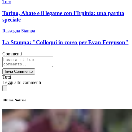
Toro
Torino, Abate e il legame con l’Irpinia: una partita
speciale
Rassegna Stampa
La Stampa: "Colloqui in corso per Evan Ferguson"
Commenti
Invia Commento
Tutti
Leggi altri commenti
Ultime Notizie