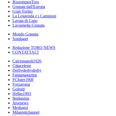
RisorgimenToro
Granata dall'Europa
Gran Torino
La Leggenda e i Campioni
Lavata di Capo
Lavagnetta Granata
Mondo Granata
Sondaggi
Redazione TORO NEWS
CONTATTACI
Calcionapoli1926
Cittaceleste
Derbyderbyderby
Fantamagazine
FCInter1908
Forzaroma
Golssip
Hellas1903
Ilmilanista
Juvenews
Mediagol
Milanistichannel