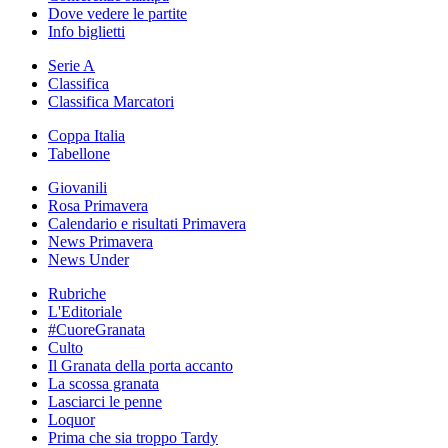
Dove vedere le partite
Info biglietti
Serie A
Classifica
Classifica Marcatori
Coppa Italia
Tabellone
Giovanili
Rosa Primavera
Calendario e risultati Primavera
News Primavera
News Under
Rubriche
L'Editoriale
#CuoreGranata
Culto
Il Granata della porta accanto
La scossa granata
Lasciarci le penne
Loquor
Prima che sia troppo Tardy