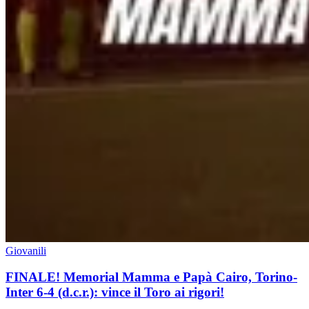
Giovanili
FINALE! Memorial Mamma e Papà Cairo, Torino-
Inter 6-4 (d.c.r.): vince il Toro ai rigori!