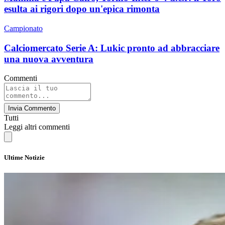
esulta ai rigori dopo un'epica rimonta
Campionato
Calciomercato Serie A: Lukic pronto ad abbracciare
una nuova avventura
Commenti
Invia Commento
Tutti
Leggi altri commenti
Ultime Notizie