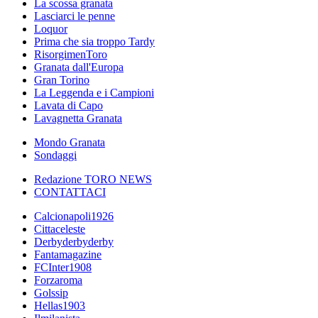
La scossa granata
Lasciarci le penne
Loquor
Prima che sia troppo Tardy
RisorgimenToro
Granata dall'Europa
Gran Torino
La Leggenda e i Campioni
Lavata di Capo
Lavagnetta Granata
Mondo Granata
Sondaggi
Redazione TORO NEWS
CONTATTACI
Calcionapoli1926
Cittaceleste
Derbyderbyderby
Fantamagazine
FCInter1908
Forzaroma
Golssip
Hellas1903