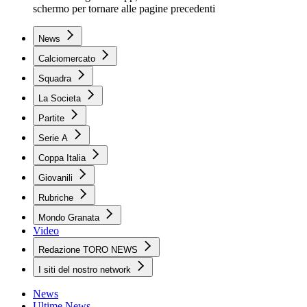
schermo per tornare alle pagine precedenti
News
Calciomercato
Squadra
La Societa
Partite
Serie A
Coppa Italia
Giovanili
Rubriche
Mondo Granata
Video
Redazione TORO NEWS
I siti del nostro network
News
Ultime News