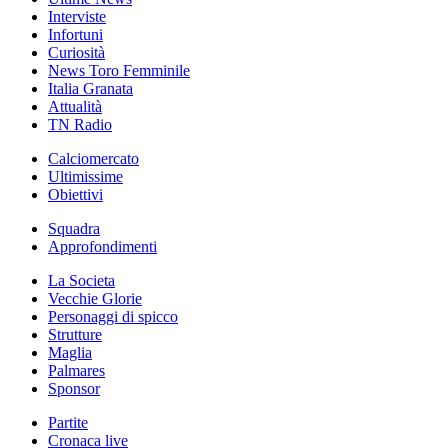
Interviste
Infortuni
Curiosità
News Toro Femminile
Italia Granata
Attualità
TN Radio
Calciomercato
Ultimissime
Obiettivi
Squadra
Approfondimenti
La Societa
Vecchie Glorie
Personaggi di spicco
Strutture
Maglia
Palmares
Sponsor
Partite
Cronaca live