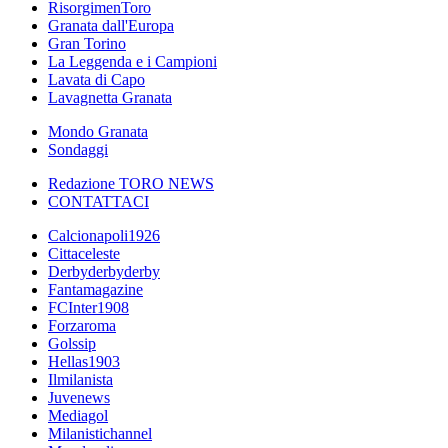
RisorgimenToro
Granata dall'Europa
Gran Torino
La Leggenda e i Campioni
Lavata di Capo
Lavagnetta Granata
Mondo Granata
Sondaggi
Redazione TORO NEWS
CONTATTACI
Calcionapoli1926
Cittaceleste
Derbyderbyderby
Fantamagazine
FCInter1908
Forzaroma
Golssip
Hellas1903
Ilmilanista
Juvenews
Mediagol
Milanistichannel