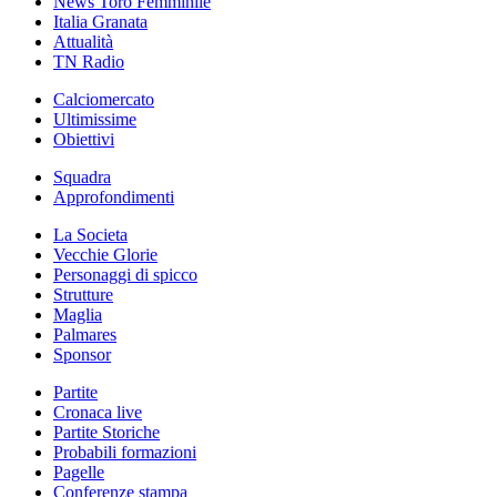
News Toro Femminile
Italia Granata
Attualità
TN Radio
Calciomercato
Ultimissime
Obiettivi
Squadra
Approfondimenti
La Societa
Vecchie Glorie
Personaggi di spicco
Strutture
Maglia
Palmares
Sponsor
Partite
Cronaca live
Partite Storiche
Probabili formazioni
Pagelle
Conferenze stampa