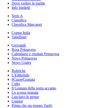
Dove vedere le partite
Info biglietti
Serie A
Classifica
Classifica Marcatori
Coppa Italia
Tabellone
Giovanili
Rosa Primavera
Calendario e risultati Primavera
News Primavera
News Under
Rubriche
L'Editoriale
#CuoreGranata
Culto
Il Granata della porta accanto
La scossa granata
Lasciarci le penne
Loquor
Prima che sia troppo Tardy