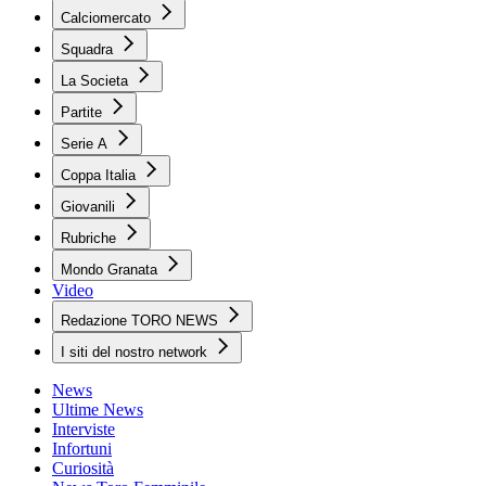
Calciomercato
Squadra
La Societa
Partite
Serie A
Coppa Italia
Giovanili
Rubriche
Mondo Granata
Video
Redazione TORO NEWS
I siti del nostro network
News
Ultime News
Interviste
Infortuni
Curiosità