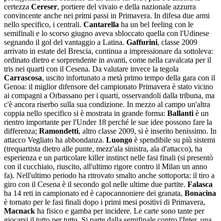
certezza
Cereser
, portiere del vivaio e della nazionale azzurra
convincente anche nei primi passi in Primavera. In difesa due armi
nello specifico, i centrali.
Cantarella
ha un bel feeling con le
semifinali e lo scorso giugno aveva sbloccato quella con l'Udinese
segnando il gol del vantaggio a Latina.
Gaffurini
, classe 2009
arrivato in estate del Brescia, continua a impressionare da sottoleva:
ordinato dietro e sorprendente in avanti, come nella cavalcata per il
tris nei quarti con il Cesena. Da valutare invece la tegola
Carrascosa
, uscito infortunato a metà primo tempo della gara con il
Genoa: il miglior difensore del campionato Primavera è stato vicino
ai compagni a Orbassano per i quarti, osservandoli dalla tribuna, ma
c'è ancora riserbo sulla sua condizione. In mezzo al campo un'altra
coppia nello specifico si è mostrata in grande forma:
Ballanti
è un
rientro importante per l'Under 18 perché le sue idee possono fare la
differenza;
Ramondetti
, altro classe 2009, si è inserito benissimo. In
attacco Vegliato ha abbondanza.
Luongo
è spendibile su più sistemi
(trequartista dietro alle punte, mezz'ala sinistra, ala d'attacco), ha
esperienza e un particolare killer instinct nelle fasi finali (si presentò
con il cucchiaio, riuscito, all'ultimo rigore contro il Milan un anno
fa). Nell'ultimo periodo ha ritrovato smalto anche sottoporta: il tiro a
giro con il Cesena è il secondo gol nelle ultime due partite.
Falasca
ha 14 reti in campionato ed è capocannoniere dei granata,
Bonacina
è tornato per le fasi finali dopo i primi mesi positivi di Primavera,
Macnack
ha fisico e gamba per incidere. Le carte sono tante per
giocarsi il tutto per tutto. Si parte dalla semifinale contro l'Inter, una