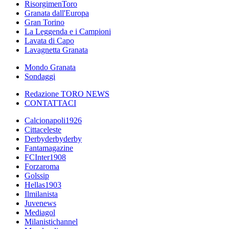
RisorgimenToro
Granata dall'Europa
Gran Torino
La Leggenda e i Campioni
Lavata di Capo
Lavagnetta Granata
Mondo Granata
Sondaggi
Redazione TORO NEWS
CONTATTACI
Calcionapoli1926
Cittaceleste
Derbyderbyderby
Fantamagazine
FCInter1908
Forzaroma
Golssip
Hellas1903
Ilmilanista
Juvenews
Mediagol
Milanistichannel