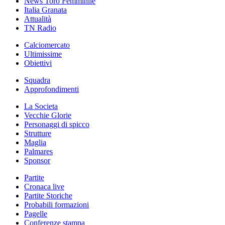
News Toro Femminile
Italia Granata
Attualità
TN Radio
Calciomercato
Ultimissime
Obiettivi
Squadra
Approfondimenti
La Societa
Vecchie Glorie
Personaggi di spicco
Strutture
Maglia
Palmares
Sponsor
Partite
Cronaca live
Partite Storiche
Probabili formazioni
Pagelle
Conferenze stampa