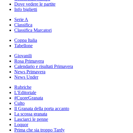
Dove vedere le partite
Info biglietti
Serie A
Classifica
Classifica Marcatori
Coppa Italia
Tabellone
Giovanili
Rosa Primavera
Calendario e risultati Primavera
News Primavera
News Under
Rubriche
L'Editoriale
#CuoreGranata
Culto
Il Granata della porta accanto
La scossa granata
Lasciarci le penne
Loquor
Prima che sia troppo Tardy