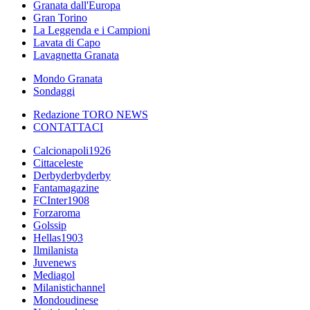
Granata dall'Europa
Gran Torino
La Leggenda e i Campioni
Lavata di Capo
Lavagnetta Granata
Mondo Granata
Sondaggi
Redazione TORO NEWS
CONTATTACI
Calcionapoli1926
Cittaceleste
Derbyderbyderby
Fantamagazine
FCInter1908
Forzaroma
Golssip
Hellas1903
Ilmilanista
Juvenews
Mediagol
Milanistichannel
Mondoudinese