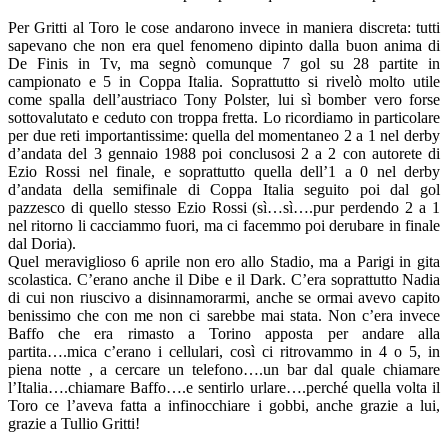
Per Gritti al Toro le cose andarono invece in maniera discreta: tutti
sapevano che non era quel fenomeno dipinto dalla buon anima di
De Finis in Tv, ma segnò comunque 7 gol su 28 partite in
campionato e 5 in Coppa Italia. Soprattutto si rivelò molto utile
come spalla dell’austriaco Tony Polster, lui sì bomber vero forse
sottovalutato e ceduto con troppa fretta. Lo ricordiamo in particolare
per due reti importantissime: quella del momentaneo 2 a 1 nel derby
d’andata del 3 gennaio 1988 poi conclusosi 2 a 2 con autorete di
Ezio Rossi nel finale, e soprattutto quella dell’1 a 0 nel derby
d’andata della semifinale di Coppa Italia seguito poi dal gol
pazzesco di quello stesso Ezio Rossi (sì…sì….pur perdendo 2 a 1
nel ritorno li cacciammo fuori, ma ci facemmo poi derubare in finale
dal Doria).
Quel meraviglioso 6 aprile non ero allo Stadio, ma a Parigi in gita
scolastica. C’erano anche il Dibe e il Dark. C’era soprattutto Nadia
di cui non riuscivo a disinnamorarmi, anche se ormai avevo capito
benissimo che con me non ci sarebbe mai stata. Non c’era invece
Baffo che era rimasto a Torino apposta per andare alla
partita….mica c’erano i cellulari, così ci ritrovammo in 4 o 5, in
piena notte , a cercare un telefono….un bar dal quale chiamare
l’Italia….chiamare Baffo….e sentirlo urlare….perché quella volta il
Toro ce l’aveva fatta a infinocchiare i gobbi, anche grazie a lui,
grazie a Tullio Gritti!