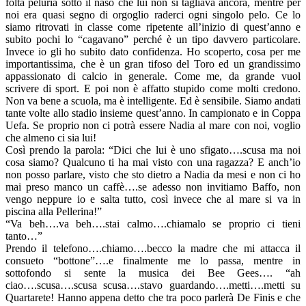
folta peluria sotto il naso che lui non si tagliava ancora, mentre per
noi era quasi segno di orgoglio raderci ogni singolo pelo. Ce lo
siamo ritrovati in classe come ripetente all’inizio di quest’anno e
subito pochi lo “cagavano” perché è un tipo davvero particolare.
Invece io gli ho subito dato confidenza. Ho scoperto, cosa per me
importantissima, che è un gran tifoso del Toro ed un grandissimo
appassionato di calcio in generale. Come me, da grande vuol
scrivere di sport. E poi non è affatto stupido come molti credono.
Non va bene a scuola, ma è intelligente. Ed è sensibile. Siamo andati
tante volte allo stadio insieme quest’anno. In campionato e in Coppa
Uefa. Se proprio non ci potrà essere Nadia al mare con noi, voglio
che almeno ci sia lui!
Così prendo la parola: “Dici che lui è uno sfigato….scusa ma noi
cosa siamo? Qualcuno ti ha mai visto con una ragazza? E anch’io
non posso parlare, visto che sto dietro a Nadia da mesi e non ci ho
mai preso manco un caffè….se adesso non invitiamo Baffo, non
vengo neppure io e salta tutto, così invece che al mare si va in
piscina alla Pellerina!”
“Va beh….va beh….stai calmo….chiamalo se proprio ci tieni
tanto…”
Prendo il telefono….chiamo….becco la madre che mi attacca il
consueto “bottone”….e finalmente me lo passa, mentre in
sottofondo si sente la musica dei Bee Gees…. “ah
ciao….scusa….scusa scusa….stavo guardando….metti….metti su
Quartarete! Hanno appena detto che tra poco parlerà De Finis e che